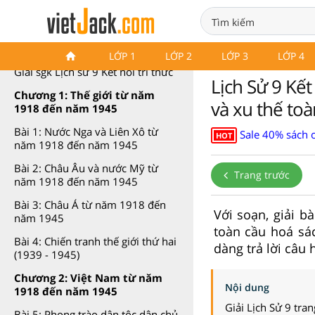
Lịch sử 9 Kết nối tri thức
LỚP 1
LỚP 2
LỚP 3
LỚP 4
Giải sgk Lịch sử 9 Kết nối tri thức
Lịch Sử 9 Kết
Chương 1: Thế giới từ năm
và xu thế to
1918 đến năm 1945
Bài 1: Nước Nga và Liên Xô từ
Sale 40% sách 
HOT
năm 1918 đến năm 1945
Bài 2: Châu Âu và nước Mỹ từ
Trang trước
năm 1918 đến năm 1945
Bài 3: Châu Á từ năm 1918 đến
Với soạn, giải b
năm 1945
toàn cầu hoá sác
Bài 4: Chiến tranh thế giới thứ hai
dàng trả lời câu 
(1939 - 1945)
Chương 2: Việt Nam từ năm
Nội dung
1918 đến năm 1945
Giải Lịch Sử 9 tra
Bài 5: Phong trào dân tộc dân chủ