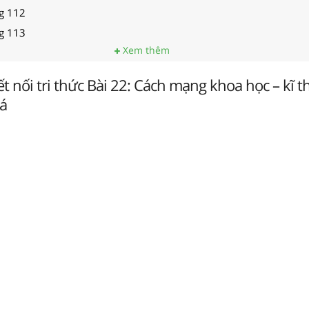
ng 112
ng 113
Xem thêm
ết nối tri thức Bài 22: Cách mạng khoa học – kĩ t
oá