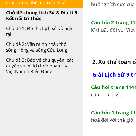
thuật và xu thế toàn cầu hoá
hưởng tích cực của 
Chủ đề chung Lịch Sử & Địa Lí 9
Kết nối tri thức
Câu hỏi 2 trang 11
Chủ đề 1: Đô thị: Lịch sử và hiện
kĩ thuật đối với Việt
tại
Chủ đề 2: Văn minh châu thổ
sông Hồng và sông Cửu Long
Chủ đề 3: Bảo vệ chủ quyền, các
2. Xu thế toàn 
quyền và lợi ích hợp pháp của
Việt Nam ở Biển Đông
Giải Lịch Sử 9 t
Câu hỏi trang 114 
cầu hoá là gì ....
Câu hỏi 1 trang 11
hoá đối với thế giới .