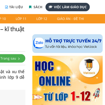
TÀI LIỆU
SÁCH
VIỆC LÀM GIÁO DỤC
P 10
LỚP 11
LỚP 12
GIÁO ÁN - ĐỀ THI
– kĩ thuật
Trang sau
ật và xu thế
inh lớp 9 dễ