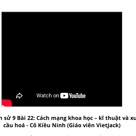
ch sử 9 Bài 22: Cách mạng khoa học – kĩ thuật và x
cầu hoá - Cô Kiều Ninh (Giáo viên VietJack)