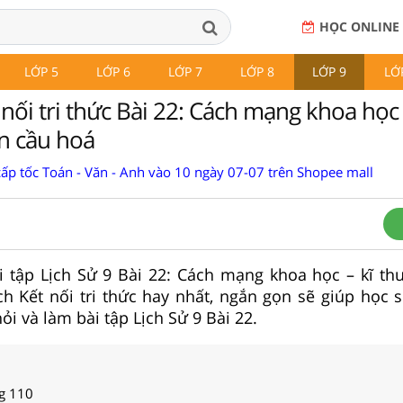
HỌC ONLINE
LỚP 5
LỚP 6
LỚP 7
LỚP 8
LỚP 9
LỚ
 nối tri thức Bài 22: Cách mạng khoa học 
àn cầu hoá
cấp tốc Toán - Văn - Anh vào 10 ngày 07-07 trên Shopee mall
ài tập Lịch Sử 9 Bài 22: Cách mạng khoa học – kĩ thu
h Kết nối tri thức hay nhất, ngắn gọn sẽ giúp học s
hỏi và làm bài tập Lịch Sử 9 Bài 22.
ng 110