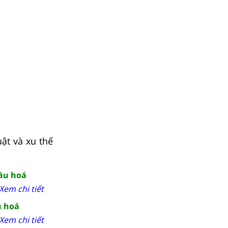
ật và xu thế
cầu hoá
Xem chi tiết
u hoá
Xem chi tiết