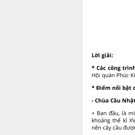
Lời giải:
* Các công trìn
Hội quán Phúc Kiế
* Điểm nổi bật 
- Chùa Cầu Nhật
+ Ban đầu, là m
khoảng thế kỉ X
nên cây cầu được