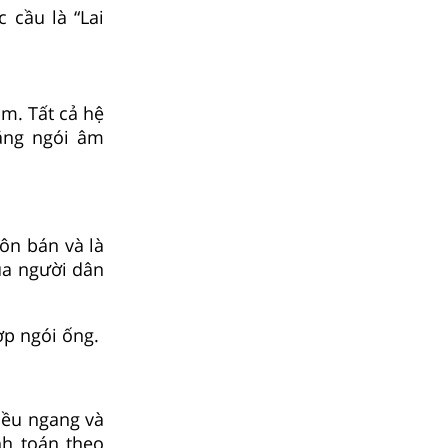
 cầu là “Lai
m. Tất cả hệ
ằng ngói âm
ôn bán và là
của người dân
ợp ngói ống.
iều ngang và
nh toán theo