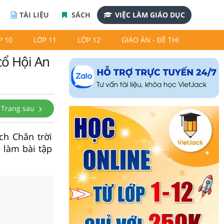
TÀI LIỆU
SÁCH
VIỆC LÀM GIÁO DỤC
P 10
LỚP 11
LỚP 12
GIÁO ÁN - ĐỀ THI
 cổ Hội An
Trang sau
ách Chân trời
à làm bài tập