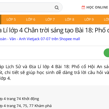
HỌC ONLINE
LỚP 5
LỚP 6
LỚP 7
LỚP 8
LỚP 9
LỚ
a Lí lớp 4 Chân trời sáng tạo Bài 18: Phố
Toán - Văn - Anh Vietjack 07-07 trên Shopee mall
 tập Lịch Sử và Địa Lí lớp 4 Bài 18: Phố cổ Hội An s
, chi tiết sẽ giúp học sinh dễ dàng trả lời câu hỏi v
lớp 4.
lớp 4 trang 74 Khởi động
lớp 4 trang 74, 75, 77 Khám phá