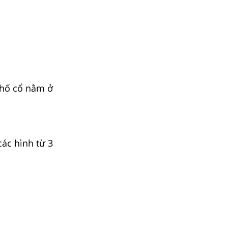
phố cổ nằm ở
các hình từ 3