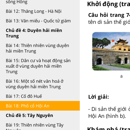
sông Hồng
Khởi động (tr
Bài 12: Thăng Long - Hà Nội
Câu hỏi trang 7
Bài 13: Văn miếu - Quốc tử giám
tên di sản thế g
Chủ đề 4: Duyên hải miền
Trung
Bài 14: Thiên nhiên vùng duyên
hải miền Trung
Bài 15: Dân cư và hoạt động sản
xuất ở vùng duyên hải miền
Trung
Bài 16: Một số nét văn hoá ở
vùng duyên hải miền Trung
Bài 17: Cố đô Huế
Lời giải:
Bài 18: Phố cổ Hội An
- Di sản thế giớ
Chủ đề 5: Tây Nguyên
Hội An (hình b).
Bài 19: Thiên nhiên vùng Tây
Khám phá (tran