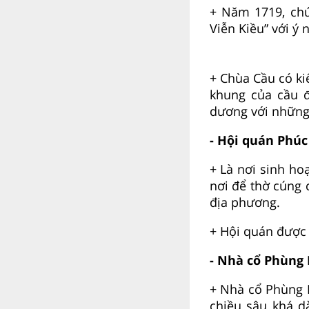
+ Năm 1719, chú
Viễn Kiều” với ý
+ Chùa Cầu có ki
khung của cầu 
dương với những c
- Hội quán Phúc
+ Là nơi sinh h
nơi để thờ cúng 
địa phương.
+ Hội quán được 
- Nhà cổ Phùng
+ Nhà cổ Phùng H
chiều sâu khá d