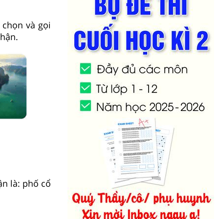
 chọn và gọi
nhận.
n là: phố cổ