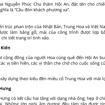
a Nguyễn Phúc Chu thăm Hội An, đặt tên cho chiếc
 nghĩa là “Cầu đón khách phương xa”.
ến trúc phan trộn của Nhật Bản, Trung Hoa và Việt Na
được làm bằng gỗ; mái của công trình được lợp b
hi tiết trang trí tinh xảo.
 Kiến
oạt cộng đồng của người Hoa cùng quê đến Hội An bu
các vị tiền hiền, các vị thần che chở cho cuộc sống 
xây dựng theo kiểu đền miếu cổ Trung Hoa với mái l
 Hưng
ưng có kết cấu hai tầng với dạng nhà ống, hẹp ở ch
ài. Những lớp ngói âm dương đều tăm tắp được tí