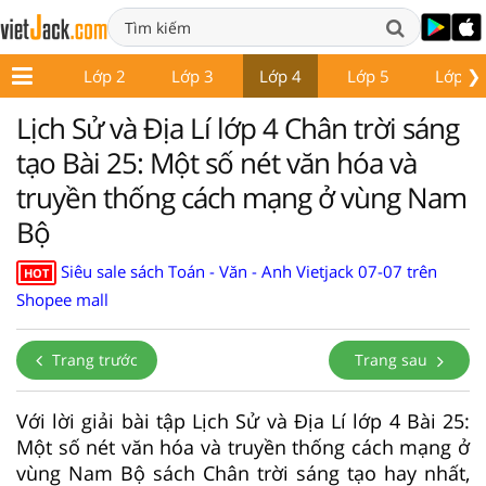
❯
Lớp 1
Lớp 2
Lớp 3
Lớp 4
Lớp 5
Lớp 6
Lịch Sử và Địa Lí lớp 4 Chân trời sáng
tạo Bài 25: Một số nét văn hóa và
truyền thống cách mạng ở vùng Nam
Bộ
Siêu sale sách Toán - Văn - Anh Vietjack 07-07 trên
HOT
Shopee mall
Trang trước
Trang sau
Với lời giải bài tập Lịch Sử và Địa Lí lớp 4 Bài 25:
Một số nét văn hóa và truyền thống cách mạng ở
vùng Nam Bộ sách Chân trời sáng tạo hay nhất,