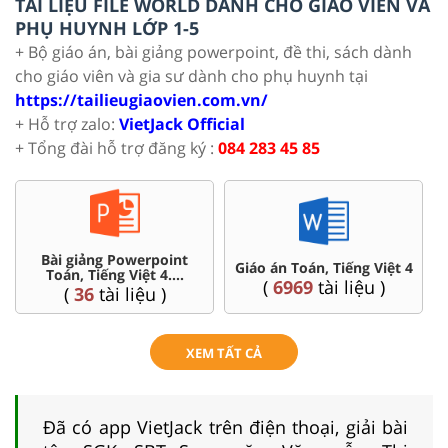
TÀI LIỆU FILE WORLD DÀNH CHO GIÁO VIÊN VÀ
PHỤ HUYNH LỚP 1-5
+ Bộ giáo án, bài giảng powerpoint, đề thi, sách dành
cho giáo viên và gia sư dành cho phụ huynh tại
https://tailieugiaovien.com.vn/
+ Hỗ trợ zalo:
VietJack Official
+ Tổng đài hỗ trợ đăng ký :
084 283 45 85
Chuyên đề dạy thêm Toán,
4
Ôn thi vào 6 chuyên, CLC
Tiếng Việt ...4
(
4
tài liệu )
(
32
tài liệu )
XEM TẤT CẢ
Đã có app VietJack trên điện thoại, giải bài