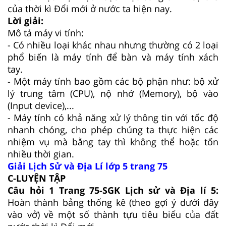
của thời kì Đổi mới ở nước ta hiện nay.
Lời giải:
Mô tả máy vi tính:
- Có nhiều loại khác nhau nhưng thường có 2 loại
phổ biến là máy tính để bàn và máy tính xách
tay.
- Một máy tính bao gồm các bộ phận như: bộ xử
lý trung tâm (CPU), nộ nhớ (Memory), bộ vào
(Input device),...
- Máy tính có khả năng xử lý thông tin với tốc độ
nhanh chóng, cho phép chúng ta thực hiện các
nhiệm vụ mà bằng tay thì không thể hoặc tốn
nhiều thời gian.
Giải Lịch Sử và Địa Lí lớp 5 trang 75
C-LUYỆN TẬP
Câu hỏi 1 Trang 75-SGK Lịch sử và Địa lí 5:
Hoàn thành bảng thống kê (theo gợi ý dưới đây
vào vở) về một số thành tựu tiêu biểu của đất