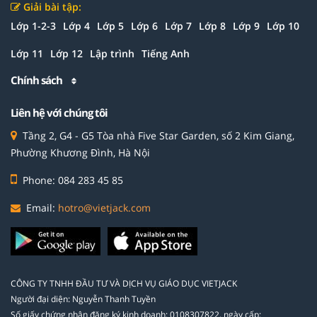
Giải bài tập:
Lớp 1-2-3
Lớp 4
Lớp 5
Lớp 6
Lớp 7
Lớp 8
Lớp 9
Lớp 10
Lớp 11
Lớp 12
Lập trình
Tiếng Anh
Chính sách
Liên hệ với chúng tôi
Tầng 2, G4 - G5 Tòa nhà Five Star Garden, số 2 Kim Giang,
Phường Khương Đình, Hà Nội
Phone: 084 283 45 85
Email:
hotro@vietjack.com
CÔNG TY TNHH ĐẦU TƯ VÀ DỊCH VỤ GIÁO DỤC VIETJACK
Người đại diện: Nguyễn Thanh Tuyền
Số giấy chứng nhận đăng ký kinh doanh: 0108307822, ngày cấp: