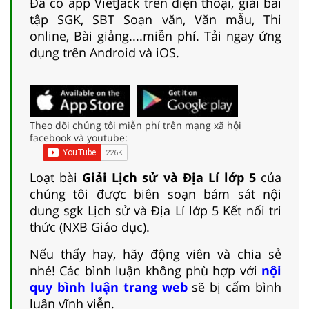
Đã có app VietJack trên điện thoại, giải bài
tập SGK, SBT Soạn văn, Văn mẫu, Thi
online, Bài giảng....miễn phí. Tải ngay ứng
dụng trên Android và iOS.
Theo dõi chúng tôi miễn phí trên mạng xã hội
facebook và youtube:
Loạt bài
Giải Lịch sử và Địa Lí lớp 5
của
chúng tôi được biên soạn bám sát nội
dung sgk Lịch sử và Địa Lí lớp 5 Kết nối tri
thức (NXB Giáo dục).
Nếu thấy hay, hãy động viên và chia sẻ
nhé! Các bình luận không phù hợp với
nội
quy bình luận trang web
sẽ bị cấm bình
luận vĩnh viễn.