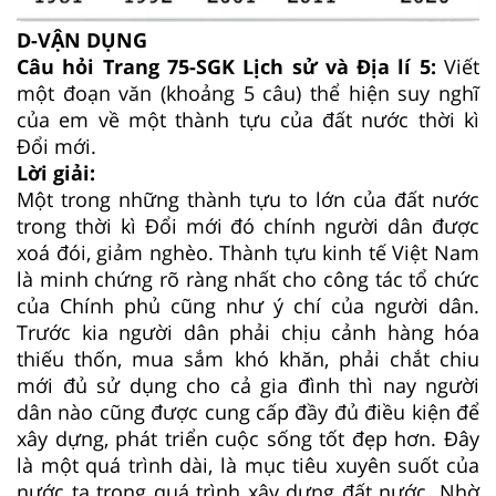
D-VẬN DỤNG
Câu hỏi Trang 75-SGK Lịch sử và Địa lí 5:
Viết
một đoạn văn (khoảng 5 câu) thể hiện suy nghĩ
của em về một thành tựu của đất nước thời kì
Đổi mới.
Lời giải:
Một trong những thành tựu to lớn của đất nước
trong thời kì Đổi mới đó chính người dân được
xoá đói, giảm nghèo. Thành tựu kinh tế Việt Nam
là minh chứng rõ ràng nhất cho công tác tổ chức
của Chính phủ cũng như ý chí của người dân.
Trước kia người dân phải chịu cảnh hàng hóa
thiếu thốn, mua sắm khó khăn, phải chắt chiu
mới đủ sử dụng cho cả gia đình thì nay người
dân nào cũng được cung cấp đầy đủ điều kiện để
xây dựng, phát triển cuộc sống tốt đẹp hơn. Đây
là một quá trình dài, là mục tiêu xuyên suốt của
nước ta trong quá trình xây dựng đất nước. Nhờ