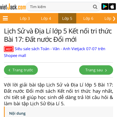
❯
Lớp 2
Lớp 3
Lớp 4
Lớp 5
Lớp 6
Lớp 7
Lịch Sử và Địa Lí lớp 5 Kết nối tri thức
Bài 17: Đất nước Đổi mới
Siêu sale sách Toán - Văn - Anh Vietjack 07-07 trên
HOT
Shopee mall
Trang trước
Trang sau
Với lời giải bài tập Lịch Sử và Địa Lí lớp 5 Bài 17:
Đất nước Đổi mới sách Kết nối tri thức hay nhất,
chi tiết sẽ giúp học sinh dễ dàng trả lời câu hỏi &
làm bài tập Lịch Sử Địa Lí 5.
Nội dung