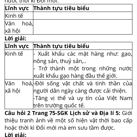
nước thời kì Đổi mới.
Lĩnh vực
Thành tựu tiêu biểu
Kinh tế
Văn hoá,
xã hội
Lời giải:
Lĩnh vực
Thành tựu tiêu biểu
Kinh tế
- Xuất khẩu các mặt hàng như: gạo,
nông sản, thuỷ sản,..
- Trở thành một trong những nước
xuất khẩu gạo hàng đầu thế giới.
Văn hoá,
-Đời sống vật chất và tinh thần của
xã hội
người dân ngày càng được cải thiện.
-Tăng vị thế và uy tín của Việt Nam
trên trường quốc tế.
Câu hỏi 2 Trang 75-SGK Lịch sử và Địa lí 5:
Giới
thiệu tranh ảnh về một số hiện vật thời bao cấp
hoặc thời kì Đổi mới mà em sưu tầm được.
Lời giải: