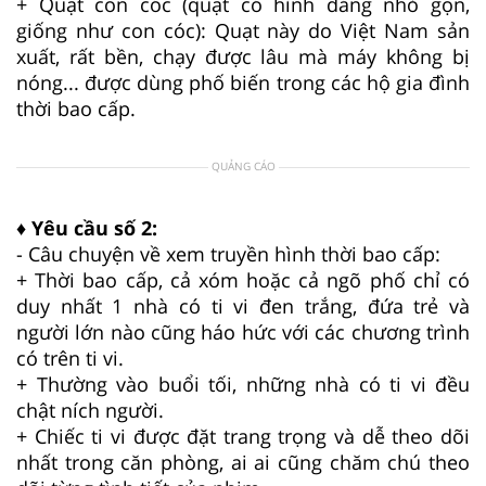
+ Quạt con cóc (quạt có hình dáng nhỏ gọn,
giống như con cóc): Quạt này do Việt Nam sản
xuất, rất bền, chạy được lâu mà máy không bị
nóng... được dùng phố biến trong các hộ gia đình
thời bao cấp.
QUẢNG CÁO
♦ Yêu cầu số 2:
- Câu chuyện về xem truyền hình thời bao cấp:
+ Thời bao cấp, cả xóm hoặc cả ngõ phố chỉ có
duy nhất 1 nhà có ti vi đen trắng, đứa trẻ và
người lớn nào cũng háo hức với các chương trình
có trên ti vi.
+ Thường vào buổi tối, những nhà có ti vi đều
chật ních người.
+ Chiếc ti vi được đặt trang trọng và dễ theo dõi
nhất trong căn phòng, ai ai cũng chăm chú theo