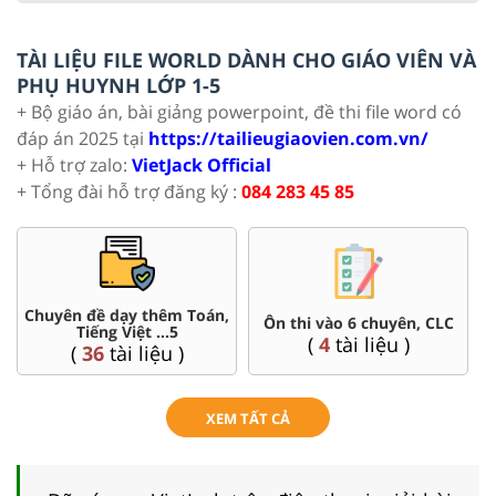
TÀI LIỆU FILE WORLD DÀNH CHO GIÁO VIÊN VÀ
PHỤ HUYNH LỚP 1-5
+ Bộ giáo án, bài giảng powerpoint, đề thi file word có
đáp án 2025 tại
https://tailieugiaovien.com.vn/
+ Hỗ trợ zalo:
VietJack Official
+ Tổng đài hỗ trợ đăng ký :
084 283 45 85
Chuyên đề dạy thêm Toán,
Ôn thi vào 6 chuyên, CLC
Tiếng Việt ...5
(
4
tài liệu )
(
36
tài liệu )
XEM TẤT CẢ