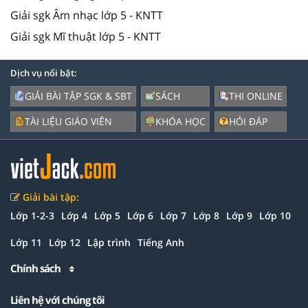
Giải sgk Âm nhạc lớp 5 - KNTT
Giải sgk Mĩ thuật lớp 5 - KNTT
Dịch vụ nổi bật:
GIẢI BÀI TẬP SGK & SBT
SÁCH
THI ONLINE
TÀI LIỆU GIÁO VIÊN
KHÓA HỌC
HỎI ĐÁP
Giải bài tập:
Lớp 1-2-3
Lớp 4
Lớp 5
Lớp 6
Lớp 7
Lớp 8
Lớp 9
Lớp 10
Lớp 11
Lớp 12
Lập trình
Tiếng Anh
Chính sách
Liên hệ với chúng tôi