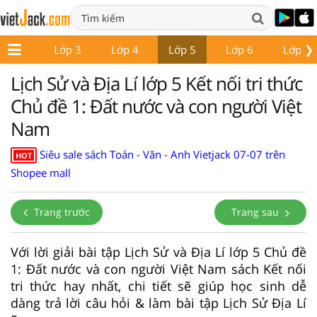
❯
Lớp 2
Lớp 3
Lớp 4
Lớp 5
Lớp 6
Lớp 7
Lịch Sử và Địa Lí lớp 5 Kết nối tri thức
Chủ đề 1: Đất nước và con người Việt
Nam
Siêu sale sách Toán - Văn - Anh Vietjack 07-07 trên
HOT
Shopee mall
Trang trước
Trang sau
Với lời giải bài tập Lịch Sử và Địa Lí lớp 5 Chủ đề
1: Đất nước và con người Việt Nam sách Kết nối
tri thức hay nhất, chi tiết sẽ giúp học sinh dễ
dàng trả lời câu hỏi & làm bài tập Lịch Sử Địa Lí