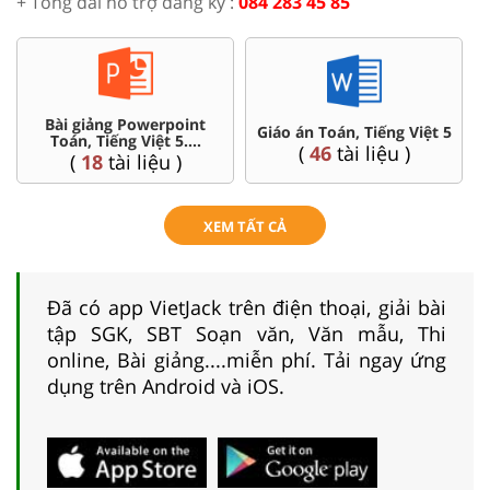
+ Tổng đài hỗ trợ đăng ký :
084 283 45 85
Chuyên đề dạy thêm Toán,
án, Tiếng Việt 5
Ôn thi vào 6 
Tiếng Việt ...5
tài liệu )
(
4
tài l
(
36
tài liệu )
XEM TẤT CẢ
Đã có app VietJack trên điện thoại, giải bài
tập SGK, SBT Soạn văn, Văn mẫu, Thi
online, Bài giảng....miễn phí. Tải ngay ứng
dụng trên Android và iOS.