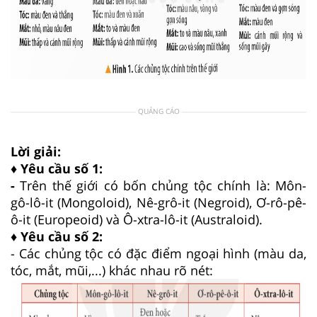
QUẢNG CÁO
Lời giải:
♦ Yêu cầu số 1:
-
Trên thế giới có bốn chủng tộc chính là: Môn-
gô-lô-it (Mongoloid), Nê-grô-it (Negroid), Ơ-rô-pê-
ô-it (Europeoid) và Ô-xtra-lô-it (Australoid).
♦ Yêu cầu số 2:
- Các chủng tộc có đặc điểm ngoại hình (màu da,
tóc, mắt, mũi,...) khác nhau rõ nét: