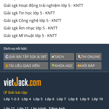
Giải sgk Hoạt động trải nghiệm lớp 5 - KNTT
Giải sgk Tin học lớp 5 - KNTT
Giải sgk Công nghệ lớp 5 - KNTT
Giải sgk Âm nhạc lớp 5 - KNTT
Giải sgk Mĩ thuật lớp 5 - KNTT
Dịch vụ nổi bật:
GIẢI BÀI TẬP SGK & SBT
SÁCH
THI ONLINE
TÀI LIỆU GIÁO VIÊN
KHÓA HỌC
HỎI ĐÁP
Giải bài tập:
Lớp 1-2-3
Lớp 4
Lớp 5
Lớp 6
Lớp 7
Lớp 8
Lớp 9
Lớp 10
Lớp 11
Lớp 12
Lập trình
Tiếng Anh