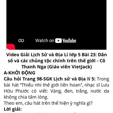
Video Giải Lịch Sử và Địa Lí lớp 5 Bài 23: Dân
số và các chủng tộc chính trên thế giới - Cô
Thanh Nga (Giáo viên VietJack)
A-KHỞI ĐỘNG
Câu hỏi Trang 98-SGK Lịch sử và Địa lí 5:
Trong
bài hát “Thiếu nhi thế giới liên hoan", nhạc sĩ Lưu
Hữu Phước có viết: Vàng, đen, trắng, nước da
không chia tấm lòng.
Theo em, câu hát trên thể hiện ý nghĩa gì?
Lời giải: