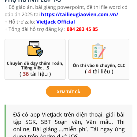
+ Bộ giáo án, bài giảng powerpoint, đề thi file word có
đáp án 2025 tại
https://tailieugiaovien.com.vn/
+ Hỗ trợ zalo:
VietJack Official
+ Tổng đài hỗ trợ đăng ký :
084 283 45 85
Chuyên đề dạy thêm Toán,
Ôn thi vào 6 chuyên, CLC
Tiếng Việt ...5
(
4
tài liệu )
(
36
tài liệu )
XEM TẤT CẢ
Đã có app VietJack trên điện thoại, giải bài
tập SGK, SBT Soạn văn, Văn mẫu, Thi
online, Bài giảng....miễn phí. Tải ngay ứng
dụng trên Android và iOS.