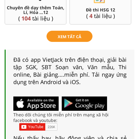
Chuyên đề dạy thêm Toán,
Đề thi HSG 12
Lí, Hóa ...12
(
4
tài liệu )
(
104
tài liệu )
XEM TẤT CẢ
Đã có app VietJack trên điện thoại, giải bài
tập SGK, SBT Soạn văn, Văn mẫu, Thi
online, Bài giảng....miễn phí. Tải ngay ứng
dụng trên Android và iOS.
Theo dõi chúng tôi miễn phí trên mạng xã hội
facebook và youtube:
Nếu thấy hay, hãy động viên và chia sẻ