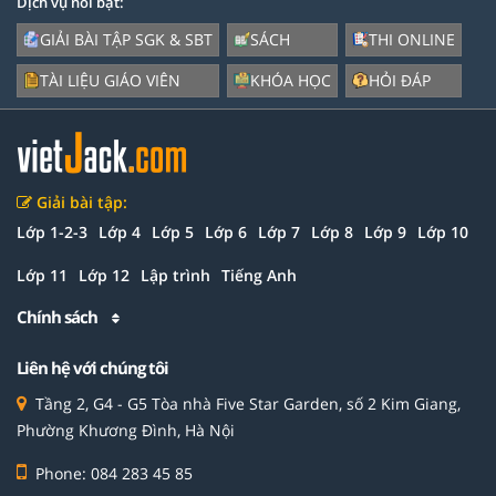
Dịch vụ nổi bật:
GIẢI BÀI TẬP SGK & SBT
SÁCH
THI ONLINE
TÀI LIỆU GIÁO VIÊN
KHÓA HỌC
HỎI ĐÁP
Giải bài tập:
Lớp 1-2-3
Lớp 4
Lớp 5
Lớp 6
Lớp 7
Lớp 8
Lớp 9
Lớp 10
Lớp 11
Lớp 12
Lập trình
Tiếng Anh
Chính sách
Liên hệ với chúng tôi
Tầng 2, G4 - G5 Tòa nhà Five Star Garden, số 2 Kim Giang,
Phường Khương Đình, Hà Nội
Phone: 084 283 45 85