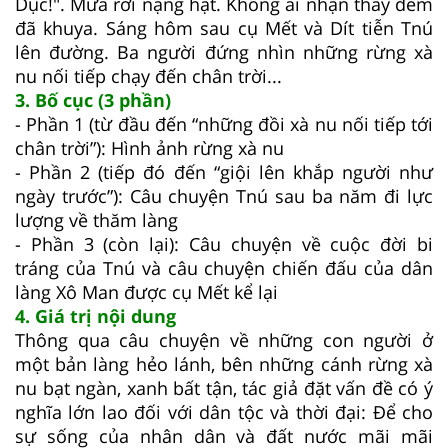
Dục!". Mưa rơi nặng hạt. Không ai nhận thấy đêm
đã khuya. Sáng hôm sau cụ Mết và Dít tiễn Tnú
lên đường. Ba người đứng nhìn những rừng xà
nu nối tiếp chạy đến chân trời...
3. Bố cục (3 phần)
- Phần 1 (từ đầu đến “những đồi xà nu nối tiếp tới
chân trời”): Hình ảnh rừng xà nu
- Phần 2 (tiếp đó đến “giội lên khắp người như
ngày trước”): Câu chuyện Tnú sau ba năm đi lực
lượng về thăm làng
- Phần 3 (còn lại): Câu chuyện về cuộc đời bi
tráng của Tnú và câu chuyện chiến đấu của dân
làng Xô Man được cụ Mết kể lại
4. Giá trị nội dung
Thông qua câu chuyện về những con người ở
một bản làng hẻo lánh, bên những cánh rừng xà
nu bạt ngàn, xanh bất tận, tác giả đặt vấn đề có ý
nghĩa lớn lao đối với dân tộc và thời đại: Để cho
sự sống của nhân dân và đất nước mãi mãi