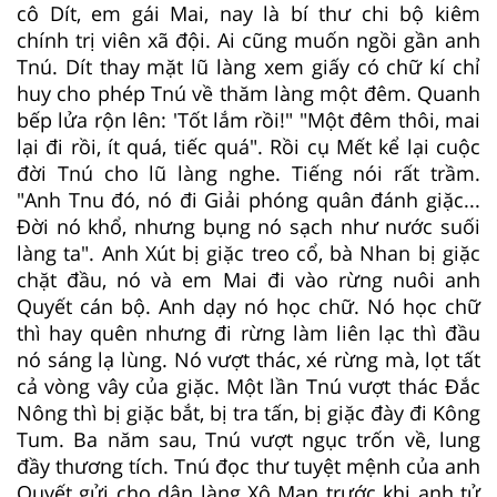
cô Dít, em gái Mai, nay là bí thư chi bộ kiêm
chính trị viên xã đội. Ai cũng muốn ngồi gần anh
Tnú. Dít thay mặt lũ làng xem giấy có chữ kí chỉ
huy cho phép Tnú về thăm làng một đêm. Quanh
bếp lửa rộn lên: 'Tốt lắm rồi!" "Một đêm thôi, mai
lại đi rồi, ít quá, tiếc quá". Rồi cụ Mết kể lại cuộc
đời Tnú cho lũ làng nghe. Tiếng nói rất trầm.
"Anh Tnu đó, nó đi Giải phóng quân đánh giặc...
Đời nó khổ, nhưng bụng nó sạch như nước suối
làng ta". Anh Xút bị giặc treo cổ, bà Nhan bị giặc
chặt đầu, nó và em Mai đi vào rừng nuôi anh
Quyết cán bộ. Anh dạy nó học chữ. Nó học chữ
thì hay quên nhưng đi rừng làm liên lạc thì đầu
nó sáng lạ lùng. Nó vượt thác, xé rừng mà, lọt tất
cả vòng vây của giặc. Một lần Tnú vượt thác Đắc
Nông thì bị giặc bắt, bị tra tấn, bị giặc đày đi Kông
Tum. Ba năm sau, Tnú vượt ngục trốn về, lung
đầy thương tích. Tnú đọc thư tuyệt mệnh của anh
Quyết gửi cho dân làng Xô Man trước khi anh tử