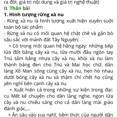
ra đời, giá trị nội dung và giá trị nghệ thuật)
II. Thân bài
1. Hình tượng rừng xà nu
- Rừng xà nu là hình tượng xuất hiện xuyên suốt
toàn bộ tác phẩm
- Rừng xà nu có mối quan hệ chặt chẽ và gắn bó
sâu sắc với mảnh đất Tây Nguyên:
+ Có trong mối quan hệ hằng ngày: những bếp
lửa đốt bằng cây xà nu, lửa mười đầu ngón tay
Tnú tẩm bằng nhựa cây xà nu, khói xà nu làm
thành bảng đen cho Tnú và Mai học chữ, dân
làng Xô Man sống cùng cây xà nu, hẹn hò nhau
dưới bóng cây xà nu và thậm chí chết họ cũng
yên nghỉ bên cạnh cây xà nu
+ Xuất hiện cả trong những sự kiện trọng đại:
cụ Mết kể chuyện cho dân làng nghe, ngọn lửa
cây xà nu chiếu sáng cho cả dân làng mài giáo
đánh giặc,…
+ Ăn sâu vào suy nghĩ, tiềm thức của người dân