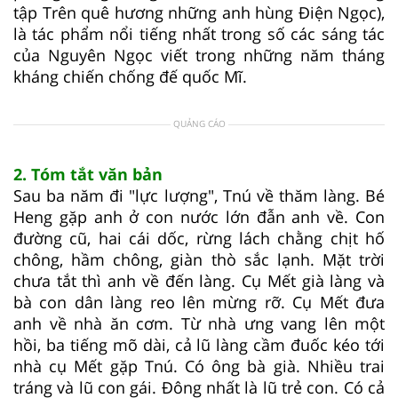
tập Trên quê hương những anh hùng Điện Ngọc),
là tác phẩm nổi tiếng nhất trong số các sáng tác
của Nguyên Ngọc viết trong những năm tháng
kháng chiến chống đế quốc Mĩ.
QUẢNG CÁO
2. Tóm tắt văn bản
Sau ba năm đi "lực lượng", Tnú về thăm làng. Bé
Heng gặp anh ở con nước lớn đẫn anh về. Con
đường cũ, hai cái dốc, rừng lách chằng chịt hố
chông, hầm chông, giàn thò sắc lạnh. Mặt trời
chưa tắt thì anh về đến làng. Cụ Mết già làng và
bà con dân làng reo lên mừng rỡ. Cụ Mết đưa
anh về nhà ăn cơm. Từ nhà ưng vang lên một
hồi, ba tiếng mõ dài, cả lũ làng cầm đuốc kéo tới
nhà cụ Mết gặp Tnú. Có ông bà già. Nhiều trai
tráng và lũ con gái. Đông nhất là lũ trẻ con. Có cả