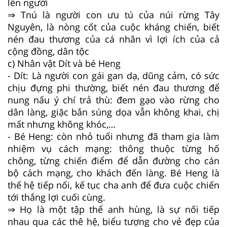
lên người
⇒ Tnú là người con ưu tú của núi rừng Tây
Nguyên, là nòng cốt của cuộc kháng chiến, biết
nén đau thương của cá nhân vì lợi ích của cả
cộng đồng, dân tộc
c) Nhân vật Dít và bé Heng
- Dít: Là người con gái gan dạ, dũng cảm, có sức
chịu đựng phi thường, biết nén đau thương để
nung nấu ý chí trả thù: đem gạo vào rừng cho
dân làng, giặc bắn súng dọa vẫn không khai, chị
mất nhưng không khóc,…
- Bé Heng: còn nhỏ tuổi nhưng đã tham gia làm
nhiệm vụ cách mạng: thông thuộc từng hố
chông, từng chiến điểm để dẫn đường cho cán
bộ cách mạng, cho khách đến làng. Bé Heng là
thế hệ tiếp nối, kế tục cha anh để đưa cuộc chiến
tới thắng lợi cuối cùng.
⇒ Họ là một tập thể anh hùng, là sự nối tiếp
nhau qua các thê hệ, biểu tượng cho vẻ đẹp của