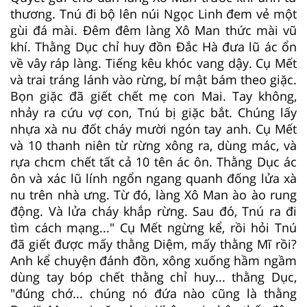
thương. Tnú đi bộ lên núi Ngọc Linh đem vẻ một
gùi đá mài. Đêm đêm làng Xô Man thức mài vũ
khí. Thằng Dục chỉ huy đồn Đắc Hà đưa lũ ác ổn
về vây ráp làng. Tiếng kêu khóc vang dậy. Cụ Mết
và trai tráng lánh vào rừng, bí mật bám theo giặc.
Bọn giặc đã giết chết mẹ con Mai. Tay không,
nhảy ra cứu vợ con, Tnú bị giặc bắt. Chúng lấy
nhựa xà nu đốt cháy mười ngón tay anh. Cụ Mết
và 10 thanh niên từ rừng xông ra, dùng mác, và
rựa chcm chết tất cả 10 tên ác ôn. Thằng Dục ác
ôn và xác lũ lính ngổn ngang quanh đống lửa xà
nu trên nhà ưng. Từ đó, làng Xô Man ào ào rung
động. Và lửa cháy khắp rừng. Sau đó, Tnú ra đi
tìm cách mạng..." Cụ Mết ngừng kể, rồi hỏi Tnú
đã giết được mấy thằng Diệm, mấy thằng Mĩ rồi?
Anh kể chuyện đánh đồn, xông xuống hầm ngầm
dùng tay bóp chết thằng chỉ huy... thằng Dục,
"đúng chớ... chúng nó đứa nào cũng là thằng