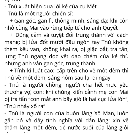
- Tnú xuất hiện qua lời kể của cụ Mết
- Tnú là một người chiến sĩ:
+ Gan góc, gan lì, thông minh, sáng dạ: khi còn
nhỏ cùng Mai vào rừng tiếp tế cho anh Quyết
+ Dũng cảm và tuyệt đối trung thành với cách
mạng: bị lửa đốt mười đầu ngón tay Tnú không
thèm kêu van, không khai ra, bị giặc bắt, tra tấn,
lưng Tnú ngang dọc vết dao chém của kẻ thù
nhưng anh vẫn gan góc, trung thành
+ Tính kỉ luật cao: cấp trên cho về một đêm thì
Tnú về một đêm, sáng hôm sau lại đi ngay
- Tnú là người chồng, người cha hết mực yêu
thương vợ, con: khi chúng kiến cảnh mẹ con Mai
bị tra tấn “con mắt anh bây giờ là hai cục lửa lớn”,
“Tnú nhảy xổ ra”
- Tnú là người con của buôn làng Xô Man, luôn
gắn bó và đầy tình nghĩa với dân làng: xin về
thăm làng một đêm, để nước suối của làng giội