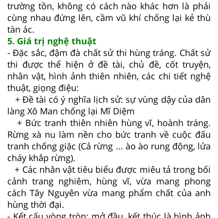
trường tồn, không có cách nào khác hơn là phải
cùng nhau đứng lên, cầm vũ khí chống lại kẻ thù
tàn ác.
5. Giá trị nghệ thuật
- Đặc sắc, đậm đà chất sử thi hùng tráng. Chất sử
thi được thể hiện ở đề tài, chủ đề, cốt truyện,
nhân vật, hình ảnh thiên nhiên, các chi tiết nghệ
thuật, giọng điệu:
+ Đề tài có ý nghĩa lịch sử: sự vùng dậy của dân
làng Xô Man chống lại Mĩ Diệm
+ Bức tranh thiên nhiên hùng vĩ, hoành tráng.
Rừng xà nu làm nền cho bức tranh về cuộc đấu
tranh chống giặc (Cả rừng ... ào ào rung động, lửa
cháy khắp rừng).
+ Các nhân vật tiêu biểu được miêu tả trong bối
cảnh trang nghiêm, hùng vĩ, vừa mang phong
cách Tây Nguyên vừa mang phẩm chất của anh
hùng thời đại.
- Kết cấu vòng tròn: mở đầu, kết thúc là hình ảnh