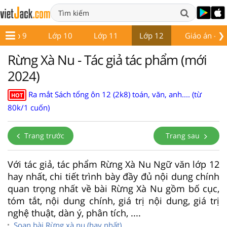
❯
Lớp 9
Lớp 10
Lớp 11
Lớp 12
Giáo án - Đề
Rừng Xà Nu - Tác giả tác phẩm (mới
2024)
Ra mắt Sách tổng ôn 12 (2k8) toán, văn, anh.... (từ
HOT
80k/1 cuốn)
Trang trước
Trang sau
Với tác giả, tác phẩm Rừng Xà Nu Ngữ văn lớp 12
hay nhất, chi tiết trình bày đầy đủ nội dung chính
quan trọng nhất về bài Rừng Xà Nu gồm bố cục,
tóm tắt, nội dung chính, giá trị nội dung, giá trị
nghệ thuật, dàn ý, phân tích, ....
Soạn bài Rừng xà nu (hay nhất)