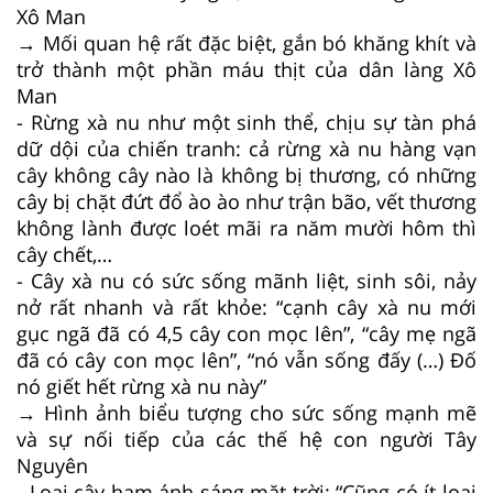
Xô Man
→ Mối quan hệ rất đặc biệt, gắn bó khăng khít và
trở thành một phần máu thịt của dân làng Xô
Man
- Rừng xà nu như một sinh thể, chịu sự tàn phá
dữ dội của chiến tranh: cả rừng xà nu hàng vạn
cây không cây nào là không bị thương, có những
cây bị chặt đứt đổ ào ào như trận bão, vết thương
không lành được loét mãi ra năm mười hôm thì
cây chết,…
- Cây xà nu có sức sống mãnh liệt, sinh sôi, nảy
nở rất nhanh và rất khỏe: “cạnh cây xà nu mới
gục ngã đã có 4,5 cây con mọc lên”, “cây mẹ ngã
đã có cây con mọc lên”, “nó vẫn sống đấy (…) Đố
nó giết hết rừng xà nu này”
→ Hình ảnh biểu tượng cho sức sống mạnh mẽ
và sự nối tiếp của các thế hệ con người Tây
Nguyên
- Loại cây ham ánh sáng mặt trời: “Cũng có ít loại