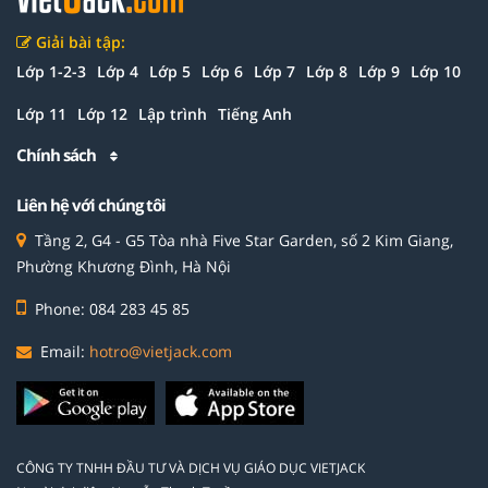
Giải bài tập:
Lớp 1-2-3
Lớp 4
Lớp 5
Lớp 6
Lớp 7
Lớp 8
Lớp 9
Lớp 10
Lớp 11
Lớp 12
Lập trình
Tiếng Anh
Chính sách
Liên hệ với chúng tôi
Tầng 2, G4 - G5 Tòa nhà Five Star Garden, số 2 Kim Giang,
Phường Khương Đình, Hà Nội
Phone: 084 283 45 85
Email:
hotro@vietjack.com
CÔNG TY TNHH ĐẦU TƯ VÀ DỊCH VỤ GIÁO DỤC VIETJACK