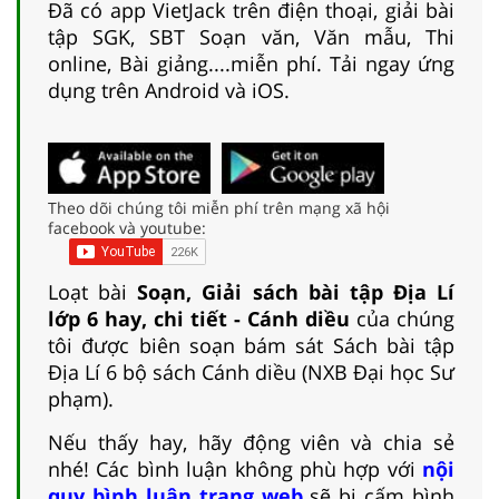
Đã có app VietJack trên điện thoại, giải bài
tập SGK, SBT Soạn văn, Văn mẫu, Thi
online, Bài giảng....miễn phí. Tải ngay ứng
dụng trên Android và iOS.
Theo dõi chúng tôi miễn phí trên mạng xã hội
facebook và youtube:
Loạt bài
Soạn, Giải sách bài tập Địa Lí
lớp 6 hay, chi tiết - Cánh diều
của chúng
tôi được biên soạn bám sát Sách bài tập
Địa Lí 6 bộ sách Cánh diều (NXB Đại học Sư
phạm).
Nếu thấy hay, hãy động viên và chia sẻ
nhé! Các bình luận không phù hợp với
nội
quy bình luận trang web
sẽ bị cấm bình