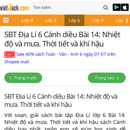
❯
Lớp 3
Lớp 4
Lớp 5
Lớp 6
Lớp 7
Lớp 8
SBT Địa Lí 6 Cánh diều Bài 14: Nhiệt
độ và mưa. Thời tiết và khí hậu
Sale 40% sách Toán - Văn - Anh 6 ngày 07-07 trên
HOT
Shopee mall
Trang trước
Trang sau
SBT Địa Lí 6 Cánh diều Bài 14: Nhiệt độ và
mưa. Thời tiết và khí hậu
Với soạn, giải sách bài tập Địa Lí lớp 6 Bài 14:
Nhiệt độ và mưa. Thời tiết và khí hậu sách Cánh
diều hay nhất, ngắn gọn sẽ giúp học sinh dễ