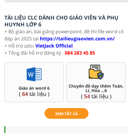
TÀI LIỆU CLC DÀNH CHO GIÁO VIÊN VÀ PHỤ
HUYNH LỚP 6
+ Bộ giáo án, bài giảng powerpoint, đề thi file word có
đáp án 2025 tại
https://tailieugiaovien.com.vn/
+ Hỗ trợ zalo:
VietJack Official
+ Tổng đài hỗ trợ đăng ký :
084 283 45 85
ạy thêm Toán,
Đề thi HSG 6
Trắc nghiệm đú
óa ...6
(
4
tài liệu )
(
26
tài li
i liệu )
XEM TẤT CẢ