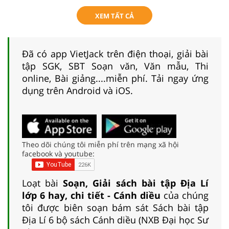
XEM TẤT CẢ
Đã có app VietJack trên điện thoại, giải bài
tập SGK, SBT Soạn văn, Văn mẫu, Thi
online, Bài giảng....miễn phí. Tải ngay ứng
dụng trên Android và iOS.
Theo dõi chúng tôi miễn phí trên mạng xã hội
facebook và youtube:
Loạt bài
Soạn, Giải sách bài tập Địa Lí
lớp 6 hay, chi tiết - Cánh diều
của chúng
tôi được biên soạn bám sát Sách bài tập
Địa Lí 6 bộ sách Cánh diều (NXB Đại học Sư