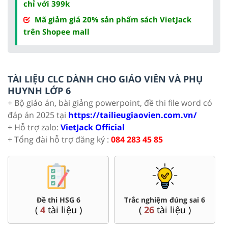
chỉ với 399k
Mã giảm giá 20% sản phẩm sách VietJack
trên Shopee mall
TÀI LIỆU CLC DÀNH CHO GIÁO VIÊN VÀ PHỤ
HUYNH LỚP 6
+ Bộ giáo án, bài giảng powerpoint, đề thi file word có
đáp án 2025 tại
https://tailieugiaovien.com.vn/
+ Hỗ trợ zalo:
VietJack Official
+ Tổng đài hỗ trợ đăng ký :
084 283 45 85
Đề thi HSG 6
Trắc nghiệm đúng sai 6
Đề th
(
4
tài liệu )
(
26
tài liệu )
(