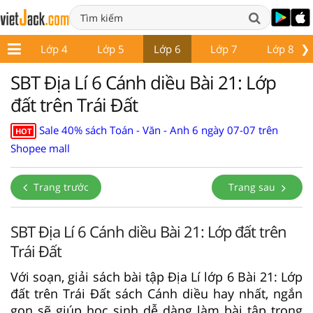
❯
p 3
Lớp 4
Lớp 5
Lớp 6
Lớp 7
Lớp 8
SBT Địa Lí 6 Cánh diều Bài 21: Lớp
đất trên Trái Đất
Sale 40% sách Toán - Văn - Anh 6 ngày 07-07 trên
HOT
Shopee mall
Trang trước
Trang sau
SBT Địa Lí 6 Cánh diều Bài 21: Lớp đất trên
Trái Đất
Với soạn, giải sách bài tập Địa Lí lớp 6 Bài 21: Lớp
đất trên Trái Đất sách Cánh diều hay nhất, ngắn
gọn sẽ giúp học sinh dễ dàng làm bài tập trong