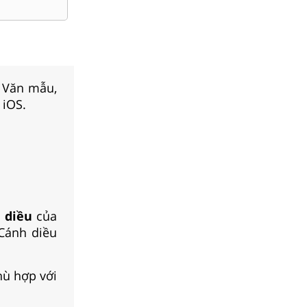
, Văn mẫu,
 iOS.
h diều
của
 Cánh diều
hù hợp với