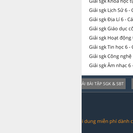
Giải sgk Khoa học t
Giải sgk Lịch Sử 6 -
Giải sgk Địa Lí 6 - 
Giải sgk Giáo dục c
Giải sgk Hoạt động 
Giải sgk Tin học 6 -
Giải sgk Công nghệ 
Giải sgk Âm nhạc 6 
GIẢI BÀI TẬP SGK & SBT
Dịch vụ nổi bật:
Trang web chia sẻ nội dung miễn phí dành c
Giải bài tập: