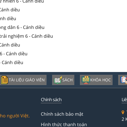
ự nhiên 6 - Cánh diều
 Cánh diều
Cánh diều
ông dân 6 - Cánh diều
trải nghiệm 6 - Cánh diều
 Cánh diều
6 - Cánh diều
- Cánh diều
TÀI LIỆU GIÁO VIÊN
SÁCH
KHÓA HỌC
Chính sách
Li
Chính sách bảo mật
ho người Việt.
2 
Hình thức thanh toán