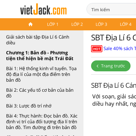
Giải Sách bài tập Toán 6 Cánh
LỚP 1
LỚP 2
LỚP 3
LỚP 4
diều
SBT Địa Lí 6 
Giải sách bài tập Địa Lí 6 Cánh
diều
Sale 40% sách 
HOT
Chương 1: Bản đồ - Phương
tiện thể hiện bề mặt Trái Đất
Trang trước
Bài 1: Hệ thống kinh vĩ tuyến. Tọa
độ địa lí của một địa điểm trên
bản đồ
SBT Địa Lí 6 Cá
Bài 2: Các yếu tố cơ bản của bản
Với soạn, giải sá
đồ
diều hay nhất, ng
Bài 3: Lược đồ trí nhớ
Bài 4: Thực hành: Đọc bản đồ. Xác
định vị trí của đối tượng địa lí trên
bản đồ. Tìm đường đi trên bản đồ