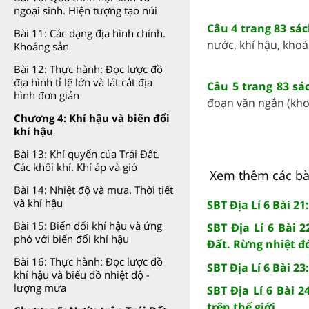
ngoại sinh. Hiện tượng tạo núi
Câu 4 trang 83 sác
Bài 11: Các dạng địa hình chính.
nước, khí hậu, khoán
Khoáng sản
Bài 12: Thực hành: Đọc lược đồ
địa hình tỉ lệ lớn và lát cắt địa
Câu 5 trang 83 sác
hình đơn giản
đoạn văn ngắn (khoả
Chương 4: Khí hậu và biến đổi
khí hậu
Bài 13: Khí quyển của Trái Đất.
Các khối khí. Khí áp và gió
Xem thêm các bài 
Bài 14: Nhiệt độ và mưa. Thời tiết
và khí hậu
SBT Địa Lí 6 Bài 21
Bài 15: Biến đổi khí hậu và ứng
SBT Địa Lí 6 Bài 2
phó với biến đổi khí hậu
Đất. Rừng nhiệt đ
Bài 16: Thực hành: Đọc lược đồ
SBT Địa Lí 6 Bài 2
khí hậu và biểu đồ nhiệt độ -
lượng mưa
SBT Địa Lí 6 Bài 2
trên thế giới