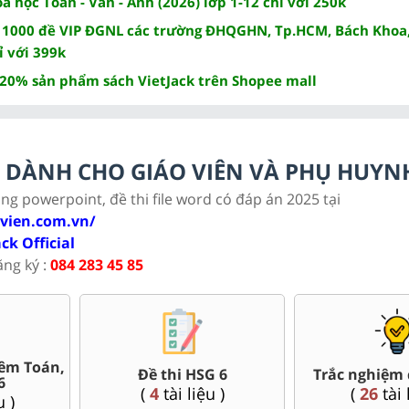
 học Toán - Văn - Anh (2026) lớp 1-12 chỉ với 250k
 1000 đề VIP ĐGNL các trường ĐHQGHN, Tp.HCM, Bách Khoa,
ỉ với 399k
 20% sản phẩm sách VietJack trên Shopee mall
LC DÀNH CHO GIÁO VIÊN VÀ PHỤ HUYN
ảng powerpoint, đề thi file word có đáp án 2025 tại
ovien.com.vn/
ack Official
ăng ký :
084 283 45 85
Bài giảng Powerpoint Văn,
uối kì 6
Giáo án 
Sử, Địa 6....
u )
(
64
tài 
(
33
tài liệu )