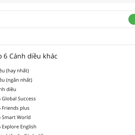
ớp 6 Cánh diều khác
ều (hay nhất)
ều (ngắn nhất)
ánh diều
6 Global Success
6 Friends plus
 6 Smart World
6 Explore English