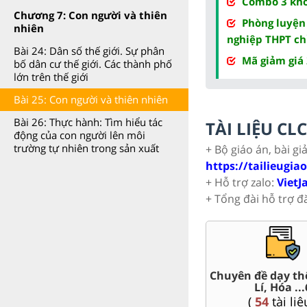
Combo 3 khóa
Chương 7: Con người và thiên
Phòng luyện
nhiên
nghiệp THPT ch
Bài 24: Dân số thế giới. Sự phân
Mã giảm giá
bố dân cư thế giới. Các thành phố
lớn trên thế giới
Bài 25: Con người và thiên nhiên
Bài 26: Thực hành: Tìm hiểu tác
TÀI LIỆU C
động của con người lên môi
trường tự nhiên trong sản xuất
+ Bộ giáo án, bài gi
https://tailieugia
+ Hỗ trợ zalo:
VietJ
+ Tổng đài hỗ trợ đ
Trắc nghiệm đúng sai 6
Đề thi giữa kì, c
(
26
tài liệu )
(
141
tài liệ