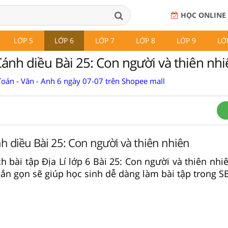
HỌC ONLINE
LỚP 5
LỚP 6
LỚP 7
LỚP 8
LỚP 9
LỚ
Cánh diều Bài 25: Con người và thiên nh
Toán - Văn - Anh 6 ngày 07-07 trên Shopee mall
nh diều Bài 25: Con người và thiên nhiên
ch bài tập Địa Lí lớp 6 Bài 25: Con người và thiên nh
ắn gọn sẽ giúp học sinh dễ dàng làm bài tập trong SB