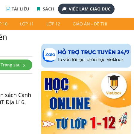
TÀI LIỆU
SÁCH
VIỆC LÀM GIÁO DỤC
P 10
LỚP 11
LỚP 12
GIÁO ÁN - ĐỀ THI
iên
Trang sau
iên sách Cánh
T Địa Lí 6.