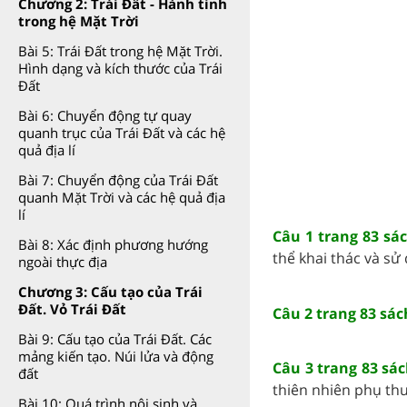
Chương 2: Trái Đất - Hành tinh
trong hệ Mặt Trời
Bài 5: Trái Đất trong hệ Mặt Trời.
Hình dạng và kích thước của Trái
Đất
Bài 6: Chuyển động tự quay
quanh trục của Trái Đất và các hệ
quả địa lí
Bài 7: Chuyển động của Trái Đất
quanh Mặt Trời và các hệ quả địa
lí
Câu 1 trang 83 sác
Bài 8: Xác định phương hướng
thể khai thác và sử 
ngoài thực địa
Chương 3: Cấu tạo của Trái
Đất. Vỏ Trái Đất
Câu 2 trang 83 sách
Bài 9: Cấu tạo của Trái Đất. Các
mảng kiến tạo. Núi lửa và động
Câu 3 trang 83 sác
đất
thiên nhiên phụ thuộ
Bài 10: Quá trình nội sinh và