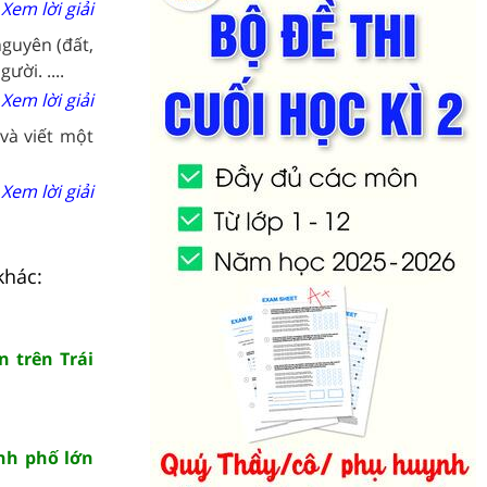
Xem lời giải
nguyên (đất,
ười. ....
Xem lời giải
và viết một
Xem lời giải
khác:
n trên Trái
ành phố lớn