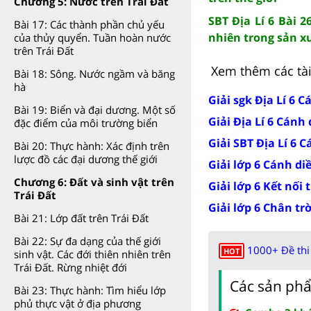
Chương 5: Nước trên Trái Đất
SBT Địa Lí 6 Bài 
Bài 17: Các thành phần chủ yếu
nhiên trong sản x
của thủy quyển. Tuần hoàn nước
trên Trái Đất
Xem thêm các tài 
Bài 18: Sông. Nước ngầm và băng
hà
Giải sgk Địa Lí 6 C
Bài 19: Biển và đại dương. Một số
Giải Địa Lí 6 Cánh
đặc điểm của môi trường biển
Giải SBT Địa Lí 6 
Bài 20: Thực hành: Xác định trên
lược đồ các đại dương thế giới
Giải lớp 6 Cánh di
Chương 6: Đất và sinh vật trên
Giải lớp 6 Kết nối 
Trái Đất
Giải lớp 6 Chân tr
Bài 21: Lớp đất trên Trái Đất
Bài 22: Sự đa dạng của thế giới
1000+ Đề thi 
HOT
sinh vật. Các đới thiên nhiên trên
Trái Đất. Rừng nhiệt đới
Các sản phẩ
Bài 23: Thực hành: Tìm hiểu lớp
phủ thực vật ở địa phương