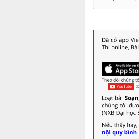
Đã có app Viet
Thi online, Bà
Theo dõi chúng tô
Loạt bài
Soạn,
chúng tôi đượ
(NXB Đại học 
Nếu thấy hay,
nội quy bình