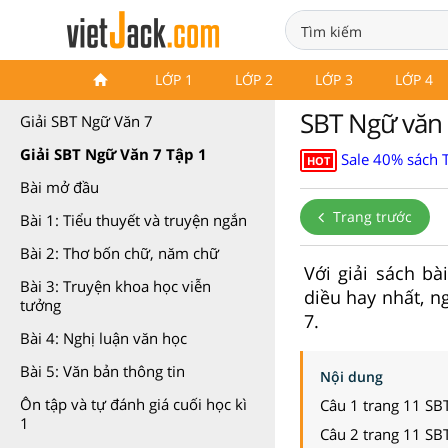
Sách bài tập Ngữ Văn 7 Cánh
LỚP 1
LỚP 2
LỚP 3
LỚP 4
diều
SBT Ngữ văn 
Giải SBT Ngữ Văn 7
Giải SBT Ngữ Văn 7 Tập 1
Sale 40% sách 
HOT
Bài mở đầu
Trang trước
Bài 1: Tiểu thuyết và truyện ngắn
Bài 2: Thơ bốn chữ, năm chữ
Với giải sách b
Bài 3: Truyện khoa học viễn
diều hay nhất, n
tưởng
7.
Bài 4: Nghị luận văn học
Bài 5: Văn bản thông tin
Nội dung
Ôn tập và tự đánh giá cuối học kì
Câu 1 trang 11 SB
1
Câu 2 trang 11 SB