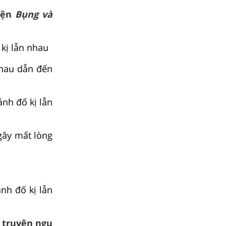
uyện
Bụng và
 kị lẫn nhau
nhau dẫn đến
nh đố kị lẫn
gây mất lòng
nh đố kị lẫn
c truyện ngụ