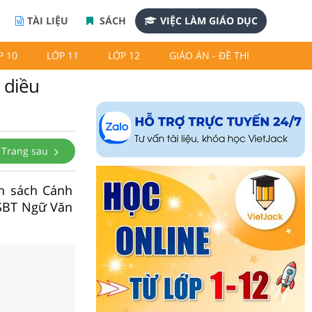
TÀI LIỆU
SÁCH
VIỆC LÀM GIÁO DỤC
P 10
LỚP 11
LỚP 12
GIÁO ÁN - ĐỀ THI
 diều
Trang sau
ân sách Cánh
 SBT Ngữ Văn