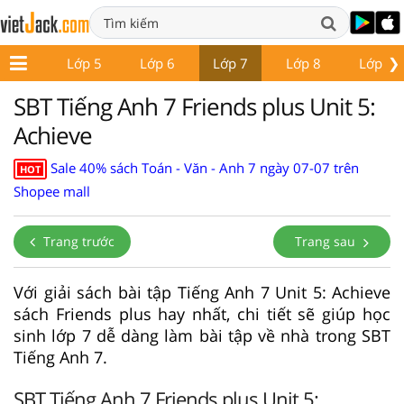
❯
Lớp 4
Lớp 5
Lớp 6
Lớp 7
Lớp 8
Lớp 9
SBT Tiếng Anh 7 Friends plus Unit 5:
Achieve
Sale 40% sách Toán - Văn - Anh 7 ngày 07-07 trên
HOT
Shopee mall
Trang trước
Trang sau
Với giải sách bài tập Tiếng Anh 7 Unit 5: Achieve
sách Friends plus hay nhất, chi tiết sẽ giúp học
sinh lớp 7 dễ dàng làm bài tập về nhà trong SBT
Tiếng Anh 7.
SBT Tiếng Anh 7 Friends plus Unit 5: