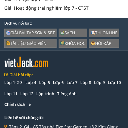
Giải Hoạt động trải nghiệm lớp 7 - CTST
Dịch vụ nổi bật:
GIẢI BÀI TẬP SGK & SBT
SÁCH
THI ONLINE
TÀI LIỆU GIÁO VIÊN
KHÓA HỌC
HỎI ĐÁP
Giải bài tập:
Lớp 1-2-3
Lớp 4
Lớp 5
Lớp 6
Lớp 7
Lớp 8
Lớp 9
Lớp 10
Lớp 11
Lớp 12
Lập trình
Tiếng Anh
Chính sách
Liên hệ với chúng tôi
Tầng 2, G4 - G5 Tòa nhà Five Star Garden, số 2 Kim Giang,