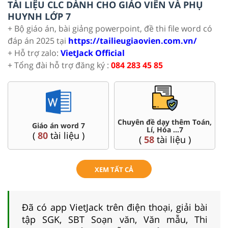
TÀI LIỆU CLC DÀNH CHO GIÁO VIÊN VÀ PHỤ
HUYNH LỚP 7
+ Bộ giáo án, bài giảng powerpoint, đề thi file word có
đáp án 2025 tại
https://tailieugiaovien.com.vn/
+ Hỗ trợ zalo:
VietJack Official
+ Tổng đài hỗ trợ đăng ký :
084 283 45 85
Chuyên đề dạy thêm Toán,
Giáo án word 7
Lí, Hóa ...7
(
80
tài liệu )
(
58
tài liệu )
XEM TẤT CẢ
Đã có app VietJack trên điện thoại, giải bài
tập SGK, SBT Soạn văn, Văn mẫu, Thi