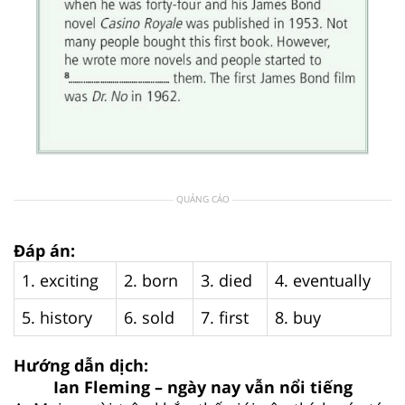
QUẢNG CÁO
Đáp án:
1. exciting
2. born
3. died
4. eventually
5. history
6. sold
7. first
8. buy
Hướng dẫn dịch:
Ian Fleming – ngày nay vẫn nổi tiếng