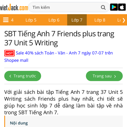
❯
Lớp 4
Lớp 5
Lớp 6
Lớp 7
Lớp 8
Lớp 
SBT Tiếng Anh 7 Friends plus trang
37 Unit 5 Writing
Sale 40% sách Toán - Văn - Anh 7 ngày 07-07 trên
HOT
Shopee mall
Trang trước
Trang sau
Với giải sách bài tập Tiếng Anh 7 trang 37 Unit 5
Writing sách Friends plus hay nhất, chi tiết sẽ
giúp học sinh lớp 7 dễ dàng làm bài tập về nhà
trong SBT Tiếng Anh 7.
Nội dung