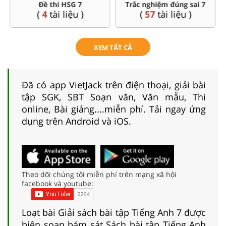
Đề thi HSG 7
Trắc nghiệm đúng sai 7
(
4
tài liệu )
(
57
tài liệu )
XEM TẤT CẢ
Đã có app VietJack trên điện thoại, giải bài
tập SGK, SBT Soạn văn, Văn mẫu, Thi
online, Bài giảng....miễn phí. Tải ngay ứng
dụng trên Android và iOS.
Theo dõi chúng tôi miễn phí trên mạng xã hội
facebook và youtube:
Loạt bài Giải sách bài tập Tiếng Anh 7 được
biên soạn bám sát Sách bài tập Tiếng Anh