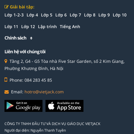
Giải bài tập:
Lớp 1-2-3
Lớp 4
Lớp 5
Lớp 6
Lớp 7
Lớp 8
Lớp 9
Lớp 10
Lớp 11
Lớp 12
Lập trình
Tiếng Anh
Chính sách
Liên hệ với chúng tôi
Tầng 2, G4 - G5 Tòa nhà Five Star Garden, số 2 Kim Giang,
Phường Khương Đình, Hà Nội
Phone: 084 283 45 85
Email:
hotro@vietjack.com
CÔNG TY TNHH ĐẦU TƯ VÀ DỊCH VỤ GIÁO DỤC VIETJACK
Người đại diện: Nguyễn Thanh Tuyền