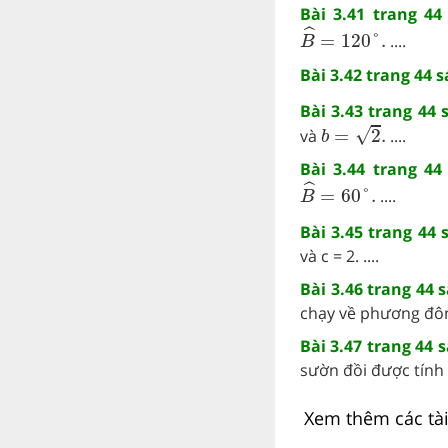
Bài 3.41 trang 44
B
^
=
120
°
.
ˆ
=
120
°
.
....
B
Bài 3.42 trang 44 
Bài 3.43 trang 44 
b
=
2
.
√
và
=
2
.
....
b
Bài 3.44 trang 44
B
^
=
60
°
.
ˆ
=
60
°
.
....
B
Bài 3.45 trang 44 
và c = 2. ....
Bài 3.46 trang 44 
chạy về phương đông
Bài 3.47 trang 44 
sườn đồi được tính 
Xem thêm các tài 