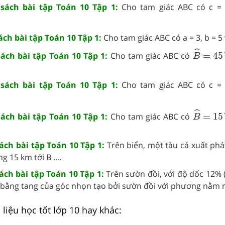
 sách bài tập Toán 10 Tập 1:
Cho tam giác ABC có c = 
sách bài tập Toán 10 Tập 1:
Cho tam giác ABC có a = 3, b = 5 và
B
^
=
45
°
ˆ
sách bài tập Toán 10 Tập 1:
Cho tam giác ABC có
=
45
B
 sách bài tập Toán 10 Tập 1:
Cho tam giác ABC có c = 
B
^
=
15
°
ˆ
sách bài tập Toán 10 Tập 1:
Cho tam giác ABC có
=
15
B
sách bài tập Toán 10 Tập 1:
Trên biển, một tàu cá xuất phá
 15 km tới B ....
sách bài tập Toán 10 Tập 1:
Trên sườn đồi, với độ dốc 12% 
bằng tang của góc nhọn tạo bởi sườn đồi với phương nằm ng
liệu học tốt lớp 10 hay khác: