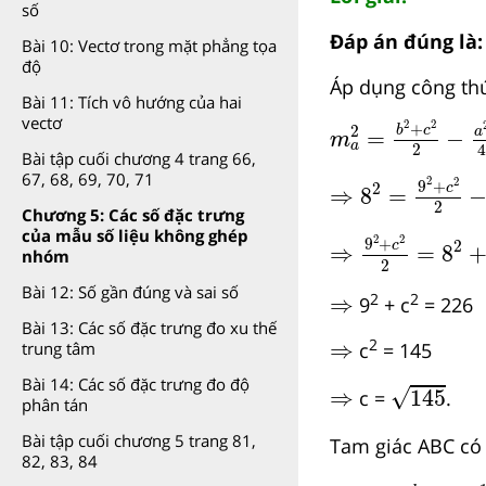
số
Đáp án đúng là:
Bài 10: Vectơ trong mặt phẳng tọa
độ
Áp dụng công thứ
Bài 11: Tích vô hướng của hai
m
a
2
=
b
2
+
c
2
2
vectơ
2
2
+
2
b
c
a
=
−
m
a
2
Bài tập cuối chương 4 trang 66,
⇒
8
2
=
9
2
+
c
2
2
67, 68, 69, 70, 71
2
2
9
+
2
c
⇒
8
=
2
Chương 5: Các số đặc trưng
⇒
9
2
+
c
2
2
=
8
2
của mẫu số liệu không ghép
2
2
9
+
2
c
⇒
=
8
nhóm
2
Bài 12: Số gần đúng và sai số
⇒
2
2
⇒
9
+ c
= 226
Bài 13: Các số đặc trưng đo xu thế
⇒
2
⇒
c
= 145
trung tâm
145
Bài 14: Các số đặc trưng đo độ
⇒
√
⇒
145
c =
.
phân tán
Bài tập cuối chương 5 trang 81,
Tam giác ABC có a
82, 83, 84
p
=
a
+
b
+
c
2
=
1