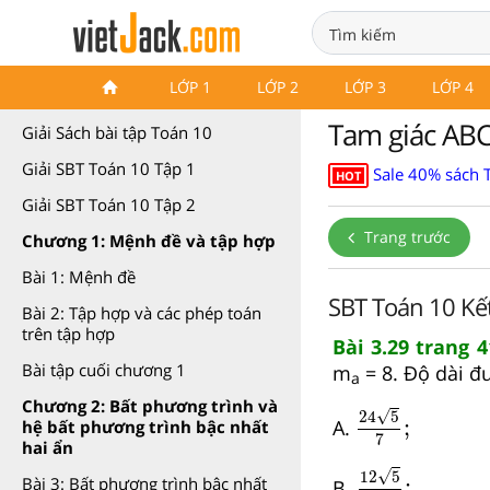
Sách bài tập Toán 10 Kết nối
LỚP 1
LỚP 2
LỚP 3
LỚP 4
tri thức
Tam giác ABC 
Giải Sách bài tập Toán 10
Giải SBT Toán 10 Tập 1
Sale 40% sách T
HOT
Giải SBT Toán 10 Tập 2
Trang trước
Chương 1: Mệnh đề và tập hợp
Bài 1: Mệnh đề
SBT Toán 10 Kết 
Bài 2: Tập hợp và các phép toán
trên tập hợp
Bài 3.29 trang 
Bài tập cuối chương 1
m
= 8. Độ dài đ
a
24
5
7
;
Chương 2: Bất phương trình và
√
24
5
;
A.
hệ bất phương trình bậc nhất
7
hai ẩn
12
5
7
;
√
12
5
Bài 3: Bất phương trình bậc nhất
;
B.