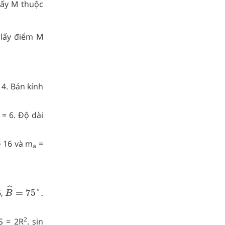
lấy M thuộc
 lấy điểm M
 4. Bán kính
 = 6. Độ dài
= 16 và m
=
a
B
^
=
75
°
.
ˆ
6,
=
75
°
.
B
2
S = 2R
. sin