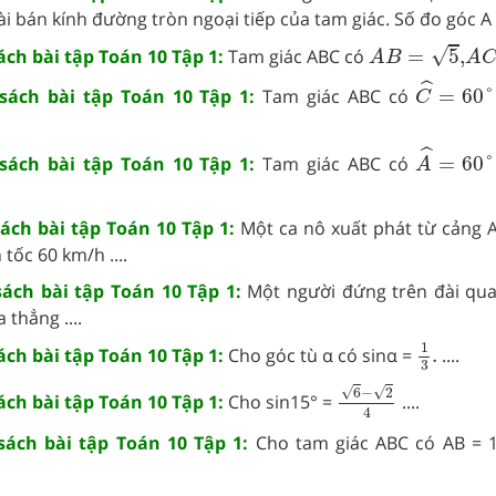
dài bán kính đường tròn ngoại tiếp của tam giác. Số đo góc A b
A
C
A
B
=
5
,
√
sách bài tập Toán 10 Tập 1:
Tam giác ABC có
=
5
,
A
B
A
C
^
=
60
°
,
ˆ
 sách bài tập Toán 10 Tập 1:
Tam giác ABC có
=
60
°
C
A
^
=
60
°
,
ˆ
 sách bài tập Toán 10 Tập 1:
Tam giác ABC có
=
60
°
A
sách bài tập Toán 10 Tập 1:
Một ca nô xuất phát từ cảng A
tốc 60 km/h ....
 sách bài tập Toán 10 Tập 1:
Một người đứng trên đài qua
thẳng ....
1
3
.
1
sách bài tập Toán 10 Tập 1:
Cho góc tù α có sinα =
.
....
3
6
−
2
4
√
√
6
−
2
sách bài tập Toán 10 Tập 1:
Cho sin15° =
....
4
 sách bài tập Toán 10 Tập 1:
Cho tam giác ABC có AB = 1