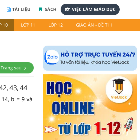
TÀI LIỆU
SÁCH
VIỆC LÀM GIÁO DỤC
P 10
LỚP 11
LỚP 12
GIÁO ÁN - ĐỀ THI
Trang sau
42, 43, 44
14, b = 9 và