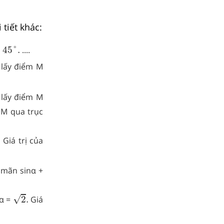
 tiết khác:
5
°
.
45
°
.
....
 lấy điểm M
 lấy điểm M
 M qua trục
4
.
.
Giá trị của
a mãn sinα +
2
.
√
sα =
2
.
Giá