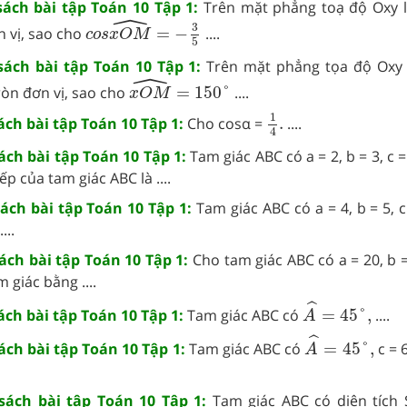
 sách bài tập Toán 10 Tập 1:
Trên mặt phẳng toạ độ Oxy 
ˆ
c
o
s
x
O
M
^
=
−
3
5
3
 vị, sao cho
=
−
....
c
o
s
x
O
M
5
 sách bài tập Toán 10 Tập 1:
Trên mặt phẳng tọa độ Oxy
ˆ
x
O
M
^
=
150
°
òn đơn vị, sao cho
=
150
°
....
x
O
M
1
4
.
1
sách bài tập Toán 10 Tập 1:
Cho cosα =
.
....
4
sách bài tập Toán 10 Tập 1:
Tam giác ABC có a = 2, b = 3, c =
p của tam giác ABC là ....
sách bài tập Toán 10 Tập 1:
Tam giác ABC có a = 4, b = 5, c
...
sách bài tập Toán 10 Tập 1:
Cho tam giác ABC có a = 20, b 
m giác bằng ....
A
^
=
45
°
,
ˆ
sách bài tập Toán 10 Tập 1:
Tam giác ABC có
=
45
°
,
....
A
A
^
=
45
°
,
ˆ
sách bài tập Toán 10 Tập 1:
Tam giác ABC có
=
45
°
,
c = 
A
 sách bài tập Toán 10 Tập 1:
Tam giác ABC có diện tích 