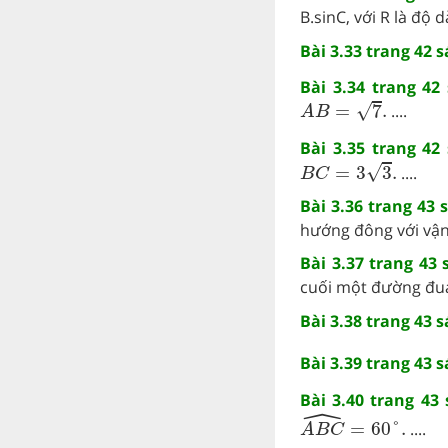
B.sinC, với R là độ 
Bài 3.33 trang 42 
Bài 3.34 trang 42
A
B
=
7
.
√
=
7
.
....
A
B
Bài 3.35 trang 42
B
C
=
3
3
.
√
=
3
3
.
....
B
C
Bài 3.36 trang 43 
hướng đông với vận 
Bài 3.37 trang 43
cuối một đường đua 
Bài 3.38 trang 43 
Bài 3.39 trang 43 
Bài 3.40 trang 43
ˆ
A
B
C
^
=
60
°
.
=
60
°
.
....
A
B
C