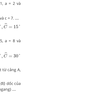
1, a = 2 và
 c = 7. ....
,
C
^
=
15
°
ˆ
°
,
=
15
°
C
5, a = 8 và
,
C
^
=
30
°
ˆ
°
,
=
30
°
C
t từ cảng A,
(độ dốc của
ang) ....