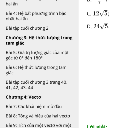
7
hai ẩn
12
5
;
√
12
5
;
C.
Bài 4: Hệ bất phương trình bậc
nhất hai ẩn
24
5
.
√
24
5
.
D.
Bài tập cuối chương 2
Chương 3: Hệ thức lượng trong
tam giác
Bài 5: Giá trị lượng giác của một
góc từ 0° đến 180°
Bài 6: Hệ thức lượng trong tam
giác
Bài tập cuối chương 3 trang 40,
41, 42, 43, 44
Chương 4: Vectơ
Bài 7: Các khái niệm mở đầu
Bài 8: Tổng và hiệu của hai vectơ
Bài 9: Tích của một vectơ với một
Lời giải: