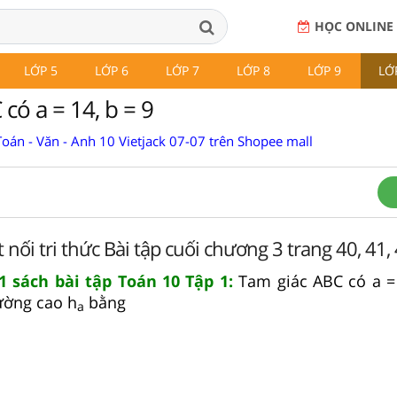
HỌC ONLINE
LỚP 5
LỚP 6
LỚP 7
LỚP 8
LỚP 9
LỚ
có a = 14, b = 9
oán - Văn - Anh 10 Vietjack 07-07 trên Shopee mall
nối tri thức Bài tập cuối chương 3 trang 40, 41, 
41 sách bài tập Toán 10 Tập 1:
Tam giác ABC có a = 
ường cao h
bằng
a