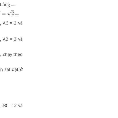
ằng ....
=
2
√
=
2
....
C
,
AC = 2 và
,
AB = 3 và
, chạy theo
n sát đặt ở
, BC = 2 và