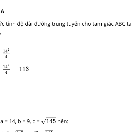
 A
c tính độ dài đường trung tuyến cho tam giác ABC ta
−
a
2
4
2
4
−
14
2
4
2
14
−
4
+
14
2
4
=
113
2
14
+
=
113
4
145
√
145
 = 14, b = 9, c =
nên:
4
+
9
+
145
2
=
23
+
145
2
;