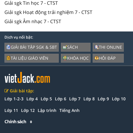
Giải sgk Tin học 7 - CTST
Giải sgk Hoạt động trải nghiệm 7 - CTST
Giải sgk Âm nhạc 7 - CTST
Dịch vụ nổi bật:
GIẢI BÀI TẬP SGK & SBT
SÁCH
THI ONLINE
TÀI LIỆU GIÁO VIÊN
KHÓA HỌC
HỎI ĐÁP
Giải bài tập:
Lớp 1-2-3
Lớp 4
Lớp 5
Lớp 6
Lớp 7
Lớp 8
Lớp 9
Lớp 10
Lớp 11
Lớp 12
Lập trình
Tiếng Anh
Chính sách