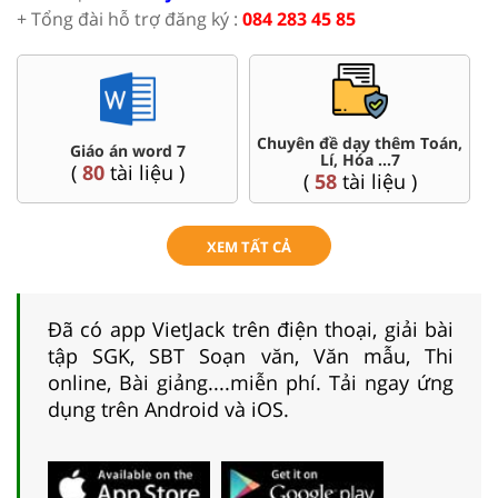
+ Tổng đài hỗ trợ đăng ký :
084 283 45 85
,
Đề thi HSG 7
Trắc nghiệm đúng sai 7
(
4
tài liệu )
(
57
tài liệu )
XEM TẤT CẢ
Đã có app VietJack trên điện thoại, giải bài
tập SGK, SBT Soạn văn, Văn mẫu, Thi
online, Bài giảng....miễn phí. Tải ngay ứng
dụng trên Android và iOS.