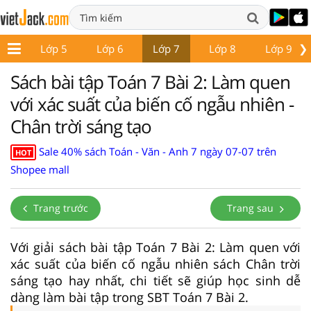
❯
p 4
Lớp 5
Lớp 6
Lớp 7
Lớp 8
Lớp 9
Sách bài tập Toán 7 Bài 2: Làm quen
với xác suất của biến cố ngẫu nhiên -
Chân trời sáng tạo
Sale 40% sách Toán - Văn - Anh 7 ngày 07-07 trên
HOT
Shopee mall
Trang trước
Trang sau
Với giải sách bài tập Toán 7 Bài 2: Làm quen với
xác suất của biến cố ngẫu nhiên sách Chân trời
sáng tạo hay nhất, chi tiết sẽ giúp học sinh dễ
dàng làm bài tập trong SBT Toán 7 Bài 2.