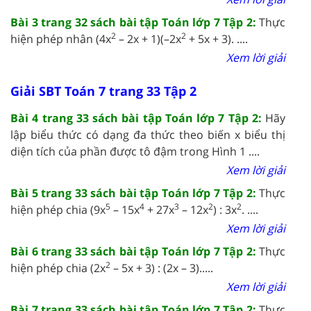
Bài 3 trang 32 sách bài tập Toán lớp 7 Tập 2:
Thực
2
2
hiện phép nhân (4x
– 2x + 1)(–2x
+ 5x + 3).
....
Xem lời giải
Giải SBT Toán 7 trang 33 Tập 2
Bài 4 trang 33 sách bài tập Toán lớp 7 Tập 2:
Hãy
lập biểu thức có dạng đa thức theo biến x biểu thị
diện tích của phần được tô đậm trong Hình 1 ....
Xem lời giải
Bài 5 trang 33 sách bài tập Toán lớp 7 Tập 2:
Thực
5
4
3
2
2
hiện phép chia (9x
– 15x
+ 27x
– 12x
) : 3x
.
....
Xem lời giải
Bài 6 trang 33 sách bài tập Toán lớp 7 Tập 2:
Thực
2
hiện phép chia (2x
– 5x + 3) : (2x – 3).
....
Xem lời giải
Bài 7 trang 33 sách bài tập Toán lớp 7 Tập 2:
Thực