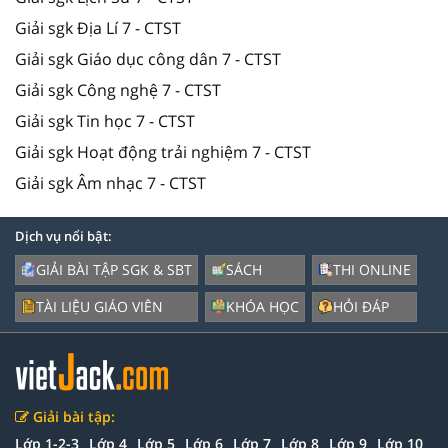
Giải sgk Địa Lí 7 - CTST
Giải sgk Giáo dục công dân 7 - CTST
Giải sgk Công nghệ 7 - CTST
Giải sgk Tin học 7 - CTST
Giải sgk Hoạt động trải nghiệm 7 - CTST
Giải sgk Âm nhạc 7 - CTST
Dịch vụ nổi bật:
GIẢI BÀI TẬP SGK & SBT
SÁCH
THI ONLINE
TÀI LIỆU GIÁO VIÊN
KHÓA HỌC
HỎI ĐÁP
Giải bài tập:
Lớp 1-2-3
Lớp 4
Lớp 5
Lớp 6
Lớp 7
Lớp 8
Lớp 9
Lớp 10