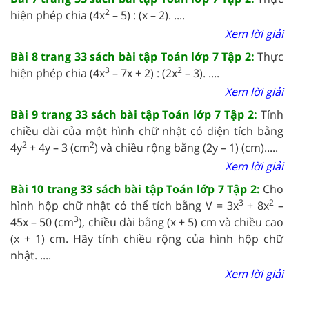
2
hiện phép chia (4x
– 5) : (x – 2).
....
Xem lời giải
Bài 8 trang 33 sách bài tập Toán lớp 7 Tập 2:
Thực
3
2
hiện phép chia (4x
– 7x + 2) : (2x
– 3).
....
Xem lời giải
Bài 9 trang 33 sách bài tập Toán lớp 7 Tập 2:
Tính
chiều dài của một hình chữ nhật có diện tích bằng
2
2
4y
+ 4y – 3 (cm
) và chiều rộng bằng (2y – 1) (cm).
....
Xem lời giải
Bài 10 trang 33 sách bài tập Toán lớp 7 Tập 2:
Cho
3
2
hình hộp chữ nhật có thể tích bằng V = 3x
+ 8x
–
3
45x – 50 (cm
), chiều dài bằng (x + 5) cm và chiều cao
(x + 1) cm. Hãy tính chiều rộng của hình hộp chữ
nhật.
....
Xem lời giải