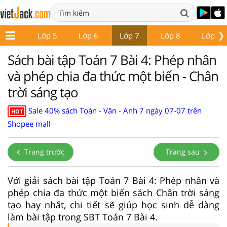
❯
Lớp 4
Lớp 5
Lớp 6
Lớp 7
Lớp 8
Lớp 9
Sách bài tập Toán 7 Bài 4: Phép nhân
và phép chia đa thức một biến - Chân
trời sáng tạo
Sale 40% sách Toán - Văn - Anh 7 ngày 07-07 trên
HOT
Shopee mall
Trang trước
Trang sau
Với giải sách bài tập Toán 7 Bài 4: Phép nhân và
phép chia đa thức một biến sách Chân trời sáng
tạo hay nhất, chi tiết sẽ giúp học sinh dễ dàng
làm bài tập trong SBT Toán 7 Bài 4.