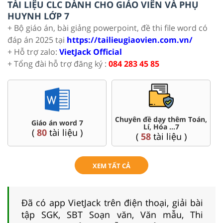
TÀI LIỆU CLC DÀNH CHO GIÁO VIÊN VÀ PHỤ
HUYNH LỚP 7
+ Bộ giáo án, bài giảng powerpoint, đề thi file word có
đáp án 2025 tại
https://tailieugiaovien.com.vn/
+ Hỗ trợ zalo:
VietJack Official
+ Tổng đài hỗ trợ đăng ký :
084 283 45 85
Chuyên đề dạy thêm Toán,
Giáo án word 7
Lí, Hóa ...7
(
80
tài liệu )
(
58
tài liệu )
XEM TẤT CẢ
Đã có app VietJack trên điện thoại, giải bài
tập SGK, SBT Soạn văn, Văn mẫu, Thi