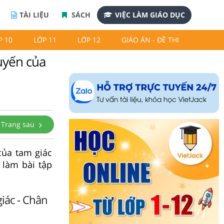
TÀI LIỆU
SÁCH
VIỆC LÀM GIÁO DỤC
P 10
LỚP 11
LỚP 12
GIÁO ÁN - ĐỀ THI
tuyến của
Trang sau
của tam giác
 làm bài tập
giác - Chân