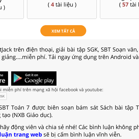
7
(
4
tài liệu )
(
57
tài 
u )
XEM TẤT CẢ
Jack trên điện thoại, giải bài tập SGK, SBT Soạn văn
i giảng....miễn phí. Tải ngay ứng dụng trên Android và
i miễn phí trên mạng xã hội facebook và youtube:
 SBT Toán 7 được biên soạn bám sát Sách bài tập 
 tạo (NXB Giáo dục).
 hãy động viên và chia sẻ nhé! Các bình luận không p
 luận trang web
sẽ bị cấm bình luận vĩnh viễn.