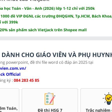
 học Toán - Văn - Anh (2026) lớp 1-12 chỉ với 250k
 1000 đề VIP ĐGNL các trường ĐHQGHN, Tp.HCM, Bách Khoa,
ỉ với 399k
 20% sản phẩm sách VietJack trên Shopee mall
LC DÀNH CHO GIÁO VIÊN VÀ PHỤ HUYN
ảng powerpoint, đề thi file word có đáp án 2025 tại
ovien.com.vn/
ack Official
ăng ký :
084 283 45 85
êm Toán,
Đề thi HSG 7
Trắc nghiệm 