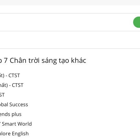
ớp 7 Chân trời sáng tạo khác
t) - CTST
ất) - CTST
TST
obal Success
iends plus
 7 Smart World
plore English