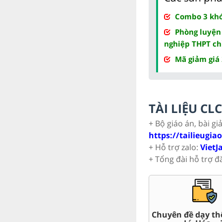
Combo 3 khóa
Phòng luyện
nghiệp THPT ch
Mã giảm giá
TÀI LIỆU C
+ Bộ giáo án, bài gi
https://tailieugia
+ Hỗ trợ zalo:
VietJ
+ Tổng đài hỗ trợ đ
t Văn,
Chuyên đề dạy th
Giáo án word 7