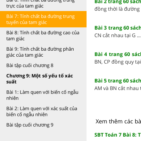
Bài 2 trang 60 sác
trực của tam giác
đồng thời là đường 
Bài 7: Tính chất ba đường trung
tuyến của tam giác
Bài 3 trang 60 sác
Bài 8: Tính chất ba đường cao của
CN cắt nhau tại G ...
tam giác
Bài 9: Tính chất ba đường phân
Bài 4 trang 60 sác
giác của tam giác
BN, CP đồng quy tại 
Bài tập cuối chương 8
Chương 9: Một số yếu tố xác
Bài 5 trang 60 sác
suất
AM và BN cắt nhau t
Bài 1: Làm quen với biến cố ngẫu
nhiên
Bài 2: Làm quen với xác suất của
biến cố ngẫu nhiên
Xem thêm các bài 
Bài tập cuối chương 9
SBT Toán 7 Bài 8: 