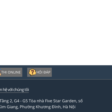
THI ONLINE
HỎI ĐÁP
ên hệ với chúng tôi
Tầng 2, G4 - G5 Tòa nhà Five Star Garden, số
Kim Giang, Phường Khương Đình, Hà Nội