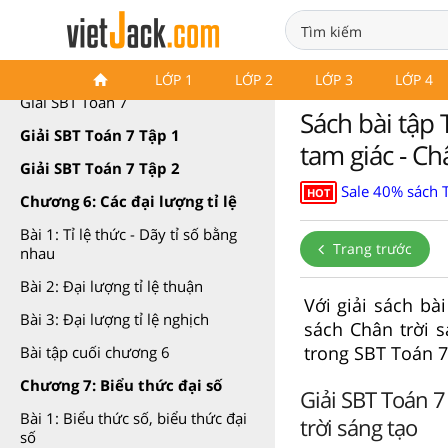
SBT Toán 7 Chân trời sáng tạo
LỚP 1
LỚP 2
LỚP 3
LỚP 4
Giải SBT Toán 7
Sách bài tập 
Giải SBT Toán 7 Tập 1
tam giác - Ch
Giải SBT Toán 7 Tập 2
Sale 40% sách 
HOT
Chương 6: Các đại lượng tỉ lệ
Bài 1: Tỉ lệ thức - Dãy tỉ số bằng
Trang trước
nhau
Bài 2: Đại lượng tỉ lệ thuận
Với giải sách bà
Bài 3: Đại lượng tỉ lệ nghịch
sách Chân trời s
trong SBT Toán 7
Bài tập cuối chương 6
Chương 7: Biểu thức đại số
Giải SBT Toán 7
Bài 1: Biểu thức số, biểu thức đại
trời sáng tạo
số