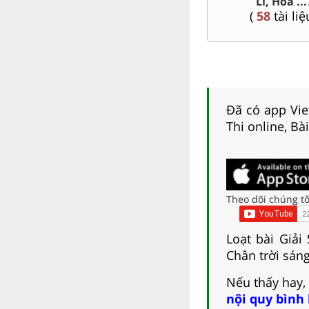
Lí, Hóa ...
(
80
tài liệu )
(
58
tài liệ
Đã có app Viet
Thi online, Bà
Theo dõi chúng tô
Loạt bài Giải
Chân trời sáng
Nếu thấy hay,
nội quy bình