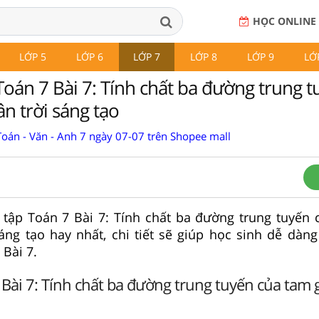
HỌC ONLINE
LỚP 5
LỚP 6
LỚP 7
LỚP 8
LỚP 9
LỚ
Toán 7 Bài 7: Tính chất ba đường trung 
ân trời sáng tạo
Toán - Văn - Anh 7 ngày 07-07 trên Shopee mall
i tập Toán 7 Bài 7: Tính chất ba đường trung tuyến 
áng tạo hay nhất, chi tiết sẽ giúp học sinh dễ dàng
 Bài 7.
 Bài 7: Tính chất ba đường trung tuyến của tam 