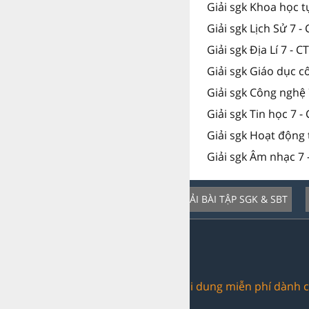
Giải sgk Khoa học t
Giải sgk Lịch Sử 7 -
Giải sgk Địa Lí 7 - C
Giải sgk Giáo dục c
Giải sgk Công nghệ 
Giải sgk Tin học 7 -
Giải sgk Hoạt động 
Giải sgk Âm nhạc 7 
GIẢI BÀI TẬP SGK & SBT
Dịch vụ nổi bật:
Trang web chia sẻ nội dung miễn phí dành c