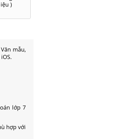
Sử, Đ
liệu )
(
167
tài liệu )
(
35
t
, Văn mẫu,
 iOS.
Toán lớp 7
hù hợp với