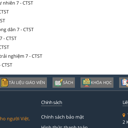
ự nhiên 7 - CTST
 CTST
TST
ông dân 7 - CTST
7 - CTST
 CTST
trải nghiệm 7 - CTST
- CTST
TÀI LIỆU GIÁO VIÊN
SÁCH
KHÓA HỌC
Chính sách
Li
Chính sách bảo mật
ho người Việt.
2 
Hình thức thanh toán