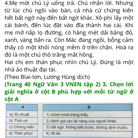
4.Mẹ mời chú Lý uống trà. Chú nhận lời. Nhưng
từ lúc chú ngồi vào bàn, cả nhà cứ chứng kiến
hết bất ngờ này đến bất ngờ khác. Xô-phi lấy một
cái bánh, đến lúc đặt vào đĩa thành hai cái. Khi
mẹ mở nắp lọ đường, có hàng mét dải băng đỏ,
xanh, vàng bắn ra. Còn Mác đang ngồi, bỗng cảm
thấy có một khối nóng mềm ở trên chân. Hoá ra
đó là một chú thỏ trắng mắt hồng.
Hai chị em thán phục nhìn chú Lý. Đúng là một
nhà ảo thuật đại tài.
(Theo Blai-tơn, Lương Hùng dịch)
(Trang 40 Ngữ Văn 3 VNEN tập 2) 3. Chọn lời
giải nghĩa ở cột B phù hợp với mỗi từ ngữ ở
cột A