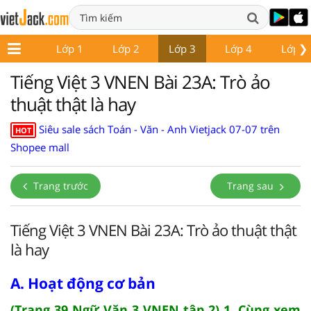
❯
Lớp 1
Lớp 2
Lớp 3
Lớp 4
Lớp 5
Tiếng Việt 3 VNEN Bài 23A: Trò ảo
thuật thật là hay
Siêu sale sách Toán - Văn - Anh Vietjack 07-07 trên
HOT
Shopee mall
Trang trước
Trang sau
Tiếng Việt 3 VNEN Bài 23A: Trò ảo thuật thật
là hay
A. Hoạt động cơ bản
(Trang 39 Ngữ Văn 3 VNEN tập 2) 1. Cùng xem