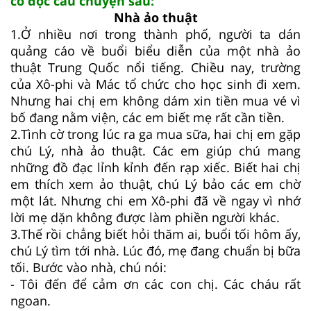
cô đọc câu chuyện sau:
Nhà ảo thuật
1.Ở nhiều nơi trong thành phố, người ta dán
quảng cáo về buổi biểu diễn của một nhà ảo
thuật Trung Quốc nổi tiếng. Chiều nay, trường
của Xô-phi và Mác tổ chức cho học sinh đi xem.
Nhưng hai chị em không dám xin tiền mua vé vì
bố đang nằm viện, các em biết mẹ rất cần tiền.
2.Tình cờ trong lúc ra ga mua sữa, hai chị em gặp
chú Lý, nhà ảo thuật. Các em giúp chú mang
những đồ đạc lỉnh kỉnh đến rạp xiếc. Biết hai chị
em thích xem ảo thuật, chú Lý bảo các em chờ
một lát. Nhưng chi em Xô-phi đã về ngay vì nhớ
lời mẹ dặn không được làm phiền người khác.
3.Thế rồi chẳng biết hỏi thăm ai, buổi tối hôm ấy,
chú Lý tìm tới nhà. Lúc đó, mẹ đang chuẩn bị bữa
tối. Bước vào nhà, chú nói:
- Tôi đến để cảm ơn các con chị. Các cháu rất
ngoan.