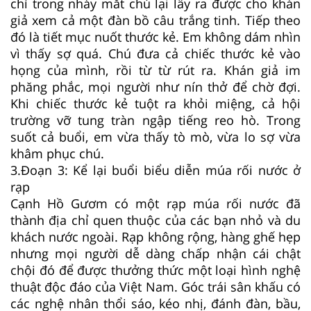
chỉ trong nháy mắt chú lại lấy ra được cho khán
giả xem cả một đàn bồ câu trắng tinh. Tiếp theo
đó là tiết mục nuốt thước kẻ. Em không dám nhìn
vì thấy sợ quá. Chú đưa cả chiếc thước kẻ vào
họng của mình, rồi từ từ rút ra. Khán giả im
phăng phắc, mọi người như nín thở để chờ đợi.
Khi chiếc thước kẻ tuột ra khỏi miệng, cả hội
trường vỡ tung tràn ngập tiếng reo hò. Trong
suốt cả buổi, em vừa thấy tò mò, vừa lo sợ vừa
khâm phục chú.
3.Đoạn 3: Kể lại buổi biểu diễn múa rối nước ở
rạp
Cạnh Hồ Gươm có một rạp múa rối nước đã
thành địa chỉ quen thuộc của các bạn nhỏ và du
khách nước ngoài. Rạp không rộng, hàng ghế hẹp
nhưng mọi người dễ dàng chấp nhận cái chật
chội đó để được thưởng thức một loại hình nghệ
thuật độc đáo của Việt Nam. Góc trái sân khấu có
các nghệ nhân thổi sáo, kéo nhị, đánh đàn, bầu,