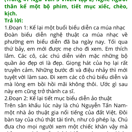
thân kể một bộ phim, tiết mục xiếc, chèo,
kịch.
Trả lời:
1.Đoạn 1: Kể lại một buổi biểu diễn ca múa nhạc
Đoàn biểu diễn nghệ thuật ca múa nhạc về
phường em biểu diễn đã ba ngày nay. Tối qua
thứ bảy, em mới được mẹ cho đi xem. Em thích
lắm. Các cô, các chú diễn viên mặc những bộ
quần áo đẹp ơi là đẹp. Giọng hát của họ lại rất
truyền cảm. Những bước đi và điệu nhảy thì mới
tuyệt vời làm sao. Đi xem các cô chú biểu diễn và
mà lòng em bồi hồi mãi không thôi. Ước gì sau
này em cũng trở thành ca sĩ.
2.Đoạn 2: Kể lại tiết mục biểu diễn ảo thuật
Trên sân khấu lúc này là chú Nguyễn Tấn Nam-
một nhà ảo thuật gia nổi tiếng của đất Việt. Đôi
bàn tay của chú thật tài tình, như có phép lạ. Chú
đưa cho mọi người xem một chiếc khăn vậy mà