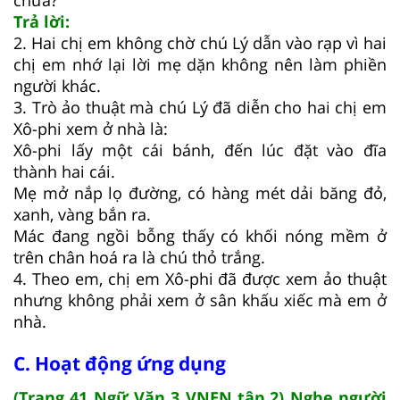
chưa?
Trả lời:
2. Hai chị em không chờ chú Lý dẫn vào rạp vì hai
chị em nhớ lại lời mẹ dặn không nên làm phiền
người khác.
3. Trò ảo thuật mà chú Lý đã diễn cho hai chị em
Xô-phi xem ở nhà là:
Xô-phi lấy một cái bánh, đến lúc đặt vào đĩa
thành hai cái.
Mẹ mở nắp lọ đường, có hàng mét dải băng đỏ,
xanh, vàng bắn ra.
Mác đang ngồi bỗng thấy có khối nóng mềm ở
trên chân hoá ra là chú thỏ trắng.
4. Theo em, chị em Xô-phi đã được xem ảo thuật
nhưng không phải xem ở sân khấu xiếc mà em ở
nhà.
C. Hoạt động ứng dụng
(Trang 41 Ngữ Văn 3 VNEN tập 2) Nghe người