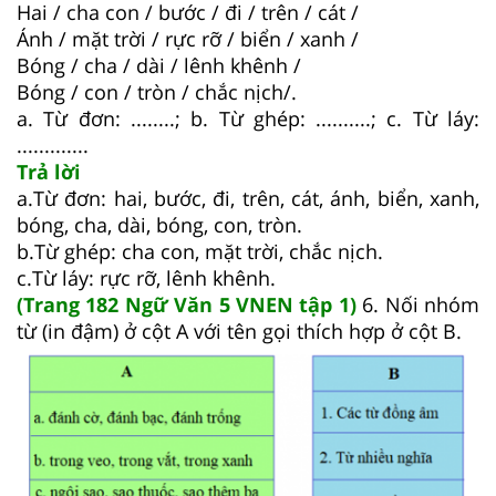
Hai / cha con / bước / đi / trên / cát /
Ánh / mặt trời / rực rỡ / biển / xanh /
Bóng / cha / dài / lênh khênh /
Bóng / con / tròn / chắc nịch/.
a. Từ đơn: ........; b. Từ ghép: ..........; c. Từ láy:
.............
Trả lời
a.Từ đơn: hai, bước, đi, trên, cát, ánh, biển, xanh,
bóng, cha, dài, bóng, con, tròn.
b.Từ ghép: cha con, mặt trời, chắc nịch.
c.Từ láy: rực rỡ, lênh khênh.
(Trang 182 Ngữ Văn 5 VNEN tập 1)
6. Nối nhóm
từ (in đậm) ở cột A với tên gọi thích hợp ở cột B.