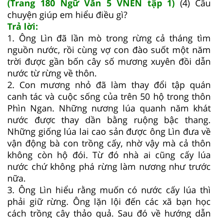
(Trang 180 Ngữ Văn 5 VNEN tập 1)
(4) Câu
chuyện giúp em hiểu điều gì?
Trả lời:
1. Ông Lìn đã lần mò trong rừng cả tháng tìm
nguồn nước, rồi cùng vợ con đào suốt một năm
trời được gần bốn cây số mương xuyên đồi dẫn
nước từ rừng về thôn.
2. Con mương nhỏ đã làm thay đổi tập quán
canh tác và cuộc sống của trên 50 hộ trong thôn
Phìn Ngan. Những nương lúa quanh năm khát
nước được thay dần bằng ruộng bậc thang.
Những giống lúa lai cao sản được ông Lìn đưa về
vận động bà con trồng cấy, nhờ vậy mà cả thôn
không còn hộ đói. Từ đó nhà ai cũng cấy lúa
nước chứ không phá rừng làm nương như trước
nữa.
3. Ông Lìn hiểu rằng muốn có nước cấy lúa thì
phải giữ rừng. Ông lặn lội đến các xã bạn học
cách trồng cây thảo quả. Sau đó về hướng dẫn