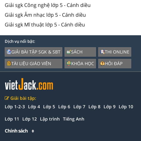
Giải sgk Công nghệ lớp 5 - Cánh diều
Giải sgk Âm nhạc lớp 5 - Cánh diều
Giải sgk Mĩ thuật lớp 5 - Cánh diều
Dịch vụ nổi bật:
GIẢI BÀI TẬP SGK & SBT
SÁCH
THI ONLINE
TÀI LIỆU GIÁO VIÊN
KHÓA HỌC
HỎI ĐÁP
Giải bài tập:
Lớp 1-2-3
Lớp 4
Lớp 5
Lớp 6
Lớp 7
Lớp 8
Lớp 9
Lớp 10
Lớp 11
Lớp 12
Lập trình
Tiếng Anh
Chính sách