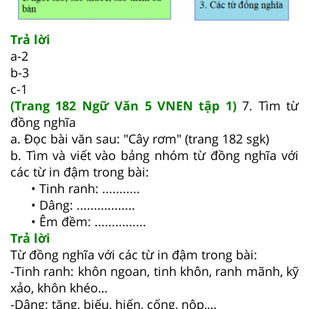
Trả lời
a-2
b-3
c-1
(Trang 182 Ngữ Văn 5 VNEN tập 1)
7. Tìm từ
đồng nghĩa
a. Đọc bài văn sau: "Cây rơm" (trang 182 sgk)
b. Tìm và viết vào bảng nhóm từ đồng nghĩa với
các từ in đậm trong bài:
• Tinh ranh: ...........
• Dâng: .................
• Êm đềm: ...............
Trả lời
Từ đồng nghĩa với các từ in đậm trong bài:
-Tinh ranh: khôn ngoan, tinh khôn, ranh mãnh, kỹ
xảo, khôn khéo…
-Dâng: tặng, biếu, hiến, cống, nộp,…