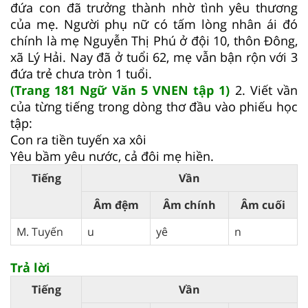
đứa con đã trưởng thành nhờ tình yêu thương
của mẹ. Người phụ nữ có tấm lòng nhân ái đó
chính là mẹ Nguyễn Thị Phú ở đội 10, thôn Đông,
xã Lý Hải. Nay đã ở tuổi 62, mẹ vẫn bận rộn với 3
đứa trẻ chưa tròn 1 tuổi.
(Trang 181 Ngữ Văn 5 VNEN tập 1)
2. Viết vần
của từng tiếng trong dòng thơ đầu vào phiếu học
tập:
Con ra tiền tuyến xa xôi
Yêu bầm yêu nước, cả đôi mẹ hiền.
Tiếng
Vần
Âm đệm
Âm chính
Âm cuối
M. Tuyến
u
yê
n
Trả lời
Tiếng
Vần