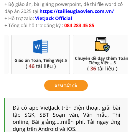
+ Bộ giáo án, bài giảng powerpoint, đề thi file word có
đáp án 2025 tại
https://tailieugiaovien.com.vn/
+ Hỗ trợ zalo:
VietJack Official
+ Tổng đài hỗ trợ đăng ký :
084 283 45 85
Chuyên đề dạy thêm Toán,
Ôn thi vào 6 chuyên, CLC
Tiếng Việt ...5
(
4
tài liệu )
(
36
tài liệu )
XEM TẤT CẢ
Đã có app VietJack trên điện thoại, giải bài
tập SGK, SBT Soạn văn, Văn mẫu, Thi
online, Bài giảng....miễn phí. Tải ngay ứng
dụng trên Android và iOS.