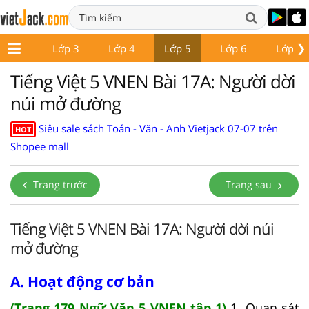
❯
Lớp 2
Lớp 3
Lớp 4
Lớp 5
Lớp 6
Lớp 7
Tiếng Việt 5 VNEN Bài 17A: Người dời
núi mở đường
Siêu sale sách Toán - Văn - Anh Vietjack 07-07 trên
HOT
Shopee mall
Trang trước
Trang sau
Tiếng Việt 5 VNEN Bài 17A: Người dời núi
mở đường
A. Hoạt động cơ bản
(Trang 179 Ngữ Văn 5 VNEN tập 1)
1. Quan sát