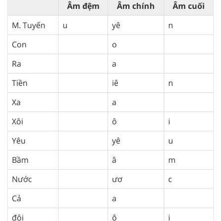
Âm đệm
Âm chính
Âm cuối
M. Tuyến
u
yê
n
Con
o
Ra
a
Tiền
iê
n
Xa
a
Xôi
ô
i
Yêu
yê
u
Bầm
â
m
Nước
ươ
c
Cả
a
đôi
ô
i