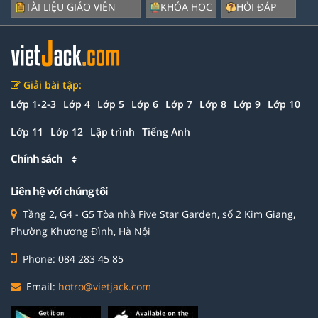
TÀI LIỆU GIÁO VIÊN
KHÓA HỌC
HỎI ĐÁP
Giải bài tập:
Lớp 1-2-3
Lớp 4
Lớp 5
Lớp 6
Lớp 7
Lớp 8
Lớp 9
Lớp 10
Lớp 11
Lớp 12
Lập trình
Tiếng Anh
Chính sách
Liên hệ với chúng tôi
Tầng 2, G4 - G5 Tòa nhà Five Star Garden, số 2 Kim Giang,
Phường Khương Đình, Hà Nội
Phone: 084 283 45 85
Email:
hotro@vietjack.com