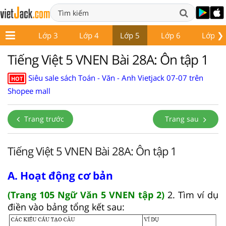
❯
Lớp 2
Lớp 3
Lớp 4
Lớp 5
Lớp 6
Lớp 7
Tiếng Việt 5 VNEN Bài 28A: Ôn tập 1
Siêu sale sách Toán - Văn - Anh Vietjack 07-07 trên
HOT
Shopee mall
Trang trước
Trang sau
Tiếng Việt 5 VNEN Bài 28A: Ôn tập 1
A. Hoạt động cơ bản
(Trang 105 Ngữ Văn 5 VNEN tập 2)
2. Tìm ví dụ
điền vào bảng tổng kết sau: