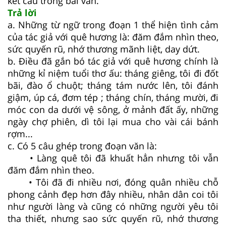
kết câu trong bài văn.
Trả lời
a. Những từ ngữ trong đoạn 1 thể hiện tình cảm
của tác giả với quê hương là: đăm đắm nhìn theo,
sức quyến rũ, nhớ thương mãnh liệt, day dứt.
b. Điều đã gắn bó tác giả với quê hương chính là
những kỉ niệm tuổi thơ ấu: tháng giêng, tôi đi đốt
bãi, đào ổ chuột; tháng tám nước lên, tôi đánh
giậm, úp cá, đơm tép ; tháng chín, tháng mười, đi
móc con da dưới vệ sông, ở mảnh đất ấy, những
ngày chợ phiên, dì tôi lại mua cho vài cái bánh
rợm...
c. Có 5 câu ghép trong đoạn văn là:
• Làng quê tôi đã khuất hẳn nhưng tôi vẫn
đăm đắm nhìn theo.
• Tôi đã đi nhiều nơi, đóng quân nhiều chỗ
phong cảnh đẹp hơn đây nhiều, nhân dân coi tôi
như người làng và cũng có những người yêu tôi
tha thiết, nhưng sao sức quyến rũ, nhớ thương