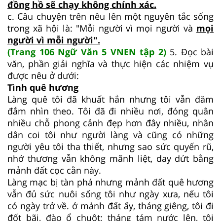
đồng hồ sẽ chạy không chính xác.
c. Câu chuyện trên nêu lên một nguyên tắc sống
trong xã hội là: "Mỗi người vì mọi người và
mọi
người vì mỗi người".
(Trang 106 Ngữ Văn 5 VNEN tập 2)
5. Đọc bài
văn, phần giải nghĩa và thực hiện các nhiệm vụ
được nêu ở dưới:
Tình quê hương
Làng quê tôi đã khuất hẳn nhưng tôi vẫn đăm
đắm nhìn theo. Tôi đã đi nhiều nơi, đóng quân
nhiều chỗ phong cảnh đẹp hơn đây nhiều, nhân
dân coi tôi như người làng và cũng có những
người yêu tôi tha thiết, nhưng sao sức quyến rũ,
nhớ thương vẫn không mãnh liệt, day dứt bằng
mảnh đất cọc cằn này.
Làng mạc bị tàn phá nhưng mảnh đất quê hương
vẫn đủ sức nuôi sống tôi như ngày xưa, nếu tôi
có ngày trở về. ở mảnh đất ấy, tháng giêng, tôi đi
đốt bãi, đào ổ chuột; tháng tám nước lên, tôi