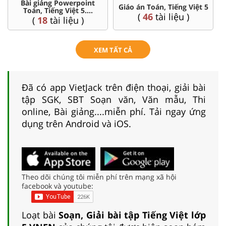
t
Chuyên đề dạy thêm Toán,
Giáo án Toán, Tiếng Việt 5
Tiếng Việt ...5
(
46
tài liệu )
(
36
tài liệu )
XEM TẤT CẢ
Đã có app VietJack trên điện thoại, giải bài
tập SGK, SBT Soạn văn, Văn mẫu, Thi
online, Bài giảng....miễn phí. Tải ngay ứng
dụng trên Android và iOS.
Theo dõi chúng tôi miễn phí trên mạng xã hội
facebook và youtube:
Loạt bài
Soạn, Giải bài tập Tiếng Việt lớp