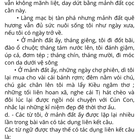
vẫn không mãnh liệt, day dứt bằng mảnh đất cọc
cằn này.
• Làng mạc bị tàn phá nhưng mảnh đất quê
hương vẫn đủ sức nuôi sống tôi như ngày xưa,
nếu tôi có ngày trở về.
• Ở mảnh đất ấy, tháng giêng, tôi đi đốt bãi,
đào ổ chuột; tháng tám nước lên, tôi đánh giậm,
úp cá, đơm tép ; tháng chín, tháng mười, đi móc
con da dưới vệ sông
• Ở mảnh đất ấy, những ngày chợ phiên, dì tôi
lại mua cho vài cái bánh rợm; đêm nằm vói chú,
chú gác chân lên tôi mà lẩy Kiều ngâm thơ ;
những tối liên hoan xã, nghe cái Tị hát chèo và
đôi lúc lại được ngồi nói chuyện với Cún Con,
nhắc lại những kỉ niệm đẹp đẽ thời thơ ấu.
d. - Các từ tôi, ở mảnh đất ấy được lặp lại nhiều
lần trong bài văn có tác dụng liên kết câu.
Các từ ngữ được thay thế có tác dụng liên kết câu
là: