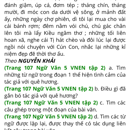
đánh giậm, úp cá, đơm tép ; tháng chín, tháng
mười, đi móc con da dưới vệ sông, ở mảnh đất
ấy, những ngày chợ phiên, dì tôi lại mua cho vài
cái bánh rợm; đêm nằm vói chú, chú gác chân
lên tôi mà lẩy Kiều ngâm thơ ; những tối liên
hoan xã, nghe cái Tị hát chèo và đôi lúc lại được
ngồi nói chuyện với Cún Con, nhắc lại những kỉ
niệm đẹp đẽ thời thơ ấu.
Theo
NGUYỄN KHẢI
(Trang 107 Ngữ Văn 5 VNEN tập 2)
a. Tìm
những từ ngữ trong đoạn 1 thể hiện tình cảm của
tác giả với quê hương.
(Trang 107 Ngữ Văn 5 VNEN tập 2)
b. Điều gì đã
gắn bó tác giả với quê hương?
(Trang 107 Ngữ Văn 5 VNEN tập 2)
c. Tìm các
câu ghép trong một đoạn của bài văn.
(Trang 107 Ngữ Văn 5 VNEN tập 2)
d. Tìm các từ
ngữ được lặp lại, được thay thế có tác dụng liên