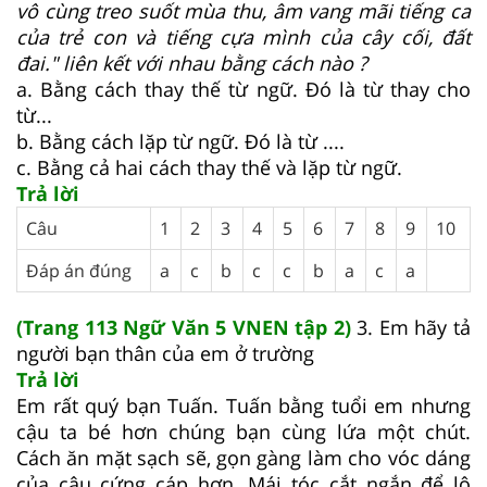
vô cùng treo suốt mùa thu, âm vang mãi tiếng ca
của trẻ con và tiếng cựa mình của cây cối, đất
đai." liên kết với nhau bằng cách nào ?
a. Bằng cách thay thế từ ngữ. Đó là từ thay cho
từ...
b. Bằng cách lặp từ ngữ. Đó là từ ....
c. Bằng cả hai cách thay thế và lặp từ ngữ.
Trả lời
Câu
1
2
3
4
5
6
7
8
9
10
Đáp án đúng
a
c
b
c
c
b
a
c
a
(Trang 113 Ngữ Văn 5 VNEN tập 2)
3. Em hãy tả
người bạn thân của em ở trường
Trả lời
Em rất quý bạn Tuấn. Tuấn bằng tuổi em nhưng
cậu ta bé hơn chúng bạn cùng lứa một chút.
Cách ăn mặt sạch sẽ, gọn gàng làm cho vóc dáng
của cậu cứng cáp hơn. Mái tóc cắt ngắn để lộ