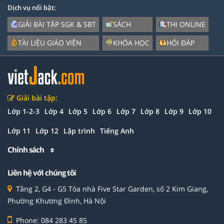
Dịch vụ nổi bật:
GIẢI BÀI TẬP SGK & SBT
SÁCH
THI ONLINE
TÀI LIỆU GIÁO VIÊN
KHÓA HỌC
HỎI ĐÁP
Giải bài tập:
Lớp 1-2-3
Lớp 4
Lớp 5
Lớp 6
Lớp 7
Lớp 8
Lớp 9
Lớp 10
Lớp 11
Lớp 12
Lập trình
Tiếng Anh
Chính sách
Liên hệ với chúng tôi
Tầng 2, G4 - G5 Tòa nhà Five Star Garden, số 2 Kim Giang,
Phường Khương Đình, Hà Nội
Phone: 084 283 45 85