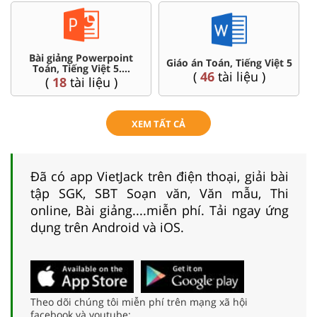
point
Chuyên đề dạy thêm To
Giáo án Toán, Tiếng Việt 5
5....
Tiếng Việt ...5
(
46
tài liệu )
 )
(
36
tài liệu )
XEM TẤT CẢ
Đã có app VietJack trên điện thoại, giải bài
tập SGK, SBT Soạn văn, Văn mẫu, Thi
online, Bài giảng....miễn phí. Tải ngay ứng
dụng trên Android và iOS.
Theo dõi chúng tôi miễn phí trên mạng xã hội
facebook và youtube: