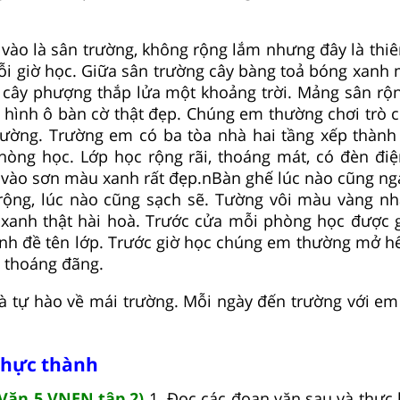
vào là sân trường, không rộng lắm nhưng đây là thi
i giờ học. Giữa sân trường cây bàng toả bóng xanh 
A cây phượng thắp lửa một khoảng trời. Mảng sân rộ
 hình ô bàn cờ thật đẹp. Chúng em thường chơi trò c
rường. Trường em có ba tòa nhà hai tầng xếp thành
òng học. Lớp học rộng rãi, thoáng mát, có đèn điện
 vào sơn màu xanh rất đẹp.nBàn ghế lúc nào cũng ng
rộng, lúc nào cũng sạch sẽ. Tường vôi màu vàng nh
 xanh thật hài hoà. Trước cửa mỗi phòng học được
nh đề tên lớp. Trước giờ học chúng em thường mở hế
 thoáng đãng.
à tự hào về mái trường. Mỗi ngày đến trường với em
thực thành
Văn 5 VNEN tập 2)
1. Đọc các đoạn văn sau và thực 