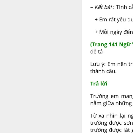
–
Kết bài
: Tình 
+ Em rất yêu qu
+ Mỗi ngày đến 
(Trang 141 Ngữ 
để tả
Lưu ý: Em nên tr
thành câu.
Trả lời
Trường em mang
nằm giữa những d
Từ xa nhìn lại n
trường được sơn
trường được lát 