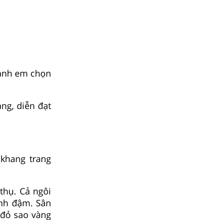
cảnh em chọn
àng, diễn đạt
khang trang
thụ. Cả ngôi
anh đậm. Sân
 đỏ sao vàng