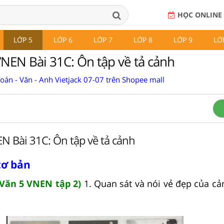
HỌC ONLINE
LỚP 5
LỚP 6
LỚP 7
LỚP 8
LỚP 9
LỚ
VNEN Bài 31C: Ôn tập về tả cảnh
Toán - Văn - Anh Vietjack 07-07 trên Shopee mall
EN Bài 31C: Ôn tập về tả cảnh
cơ bản
Văn 5 VNEN tập 2)
1. Quan sát và nói vẻ đẹp của cả