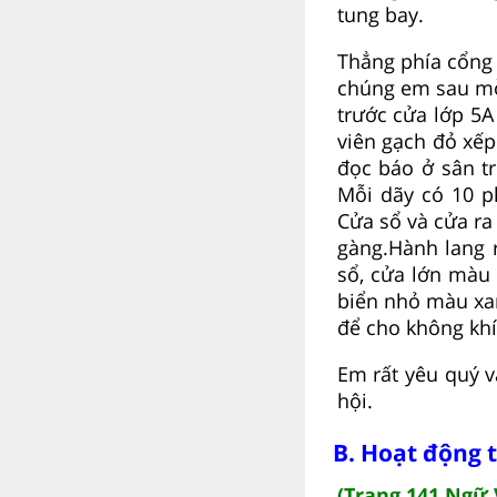
tung bay.
Thẳng phía cổng 
chúng em sau mỗ
trước cửa lớp 5
viên gạch đỏ xếp
đọc báo ở sân t
Mỗi dãy có 10 ph
Cửa sổ và cửa ra
gàng.Hành lang 
sổ, cửa lớn màu
biển nhỏ màu xa
để cho không khí
Em rất yêu quý v
hội.
B. Hoạt động 
(Trang 141 Ngữ 