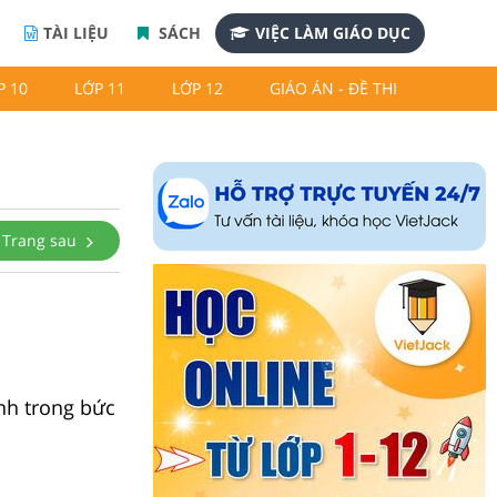
TÀI LIỆU
SÁCH
VIỆC LÀM GIÁO DỤC
P 10
LỚP 11
LỚP 12
GIÁO ÁN - ĐỀ THI
Trang sau
nh trong bức