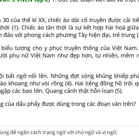
30 của thế kỉ XX, chiếc áo dài cổ truyền được cải ti
 thời (1). Chiếc áo tân thời là sự kết hợp hài hoà gi
ín đáo với phong cách phương Tây hiện đại, trẻ trung (
h biểu tượng cho y phục truyền thống của Việt Nam.
gười phụ nữ Việt Nam như đẹp hơn, tự nhiên, mềm 
ội bất ngờ nổi lên. Những đợt sóng khủng khiếp ph
ào khoang như vòi rồng (4). Hai tiếng đồng hồ trôi q
gập các bao lớn. Quang cảnh thật hỗn loạn (5).
của dấu phẩy được dùng trong các đoạn văn trên?
ùng để ngăn cách trạng ngữ với chủ ngữ và vị ngữ.