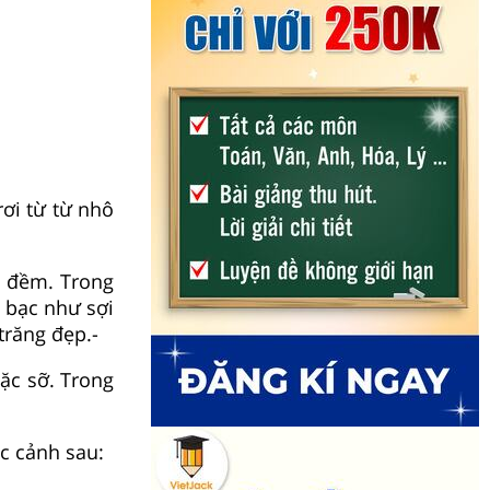
rơi từ từ nhô
m đềm. Trong
 bạc như sợi
trăng đẹp.-
ặc sỡ. Trong
c cảnh sau: