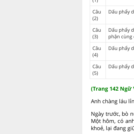
Câu
Dấu phẩy d
(2)
Câu
Dấu phẩy d
(3)
phận cùng 
Câu
Dấu phẩy d
(4)
Câu
Dấu phẩy d
(5)
(Trang 142 Ngữ 
Anh chàng láu lỉ
Ngày trước, bò n
Một hôm, có anh 
khoẻ, lại đang gi