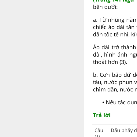
bên dưới:
a. Từ nhũng năm 
chiếc áo dài tắn
dân tộc tế nhị, k
Áo dài trở thàn
dài, hình ảnh n
thoát hơn (3).
b. Cơn bão dữ d
tàu, nước phun v
chìm dần, nước n
• Nêu tác dụng 
Trả lời
Câu
Dấu phẩy d
(1)