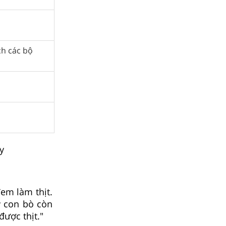
ch các bộ
y
em làm thịt.
y con bò còn
được thịt."