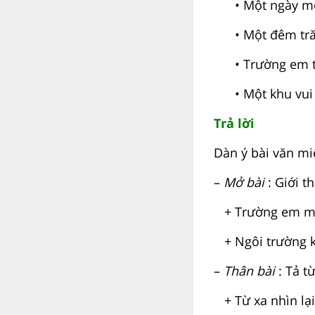
• Một ngày mới
• Một đêm tră
• Trường em tr
• Một khu vui ch
Trả lời
Dàn ý bài văn mi
–
Mở bài
: Giới t
+ Trường em man
+ Ngôi trường k
–
Thân bài
: Tả t
+ Từ xa nhìn lại