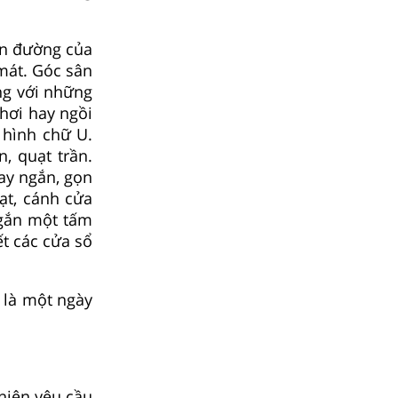
ên đường của
mát. Góc sân
ng với những
hơi hay ngồi
 hình chữ U.
, quạt trần.
ay ngắn, gọn
ạt, cánh cửa
 gắn một tấm
t các cửa sổ
 là một ngày
hiện yêu cầu