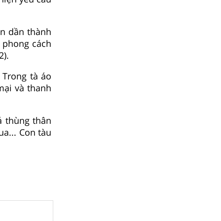
ến dần thành
ữa phong cách
2).
 Trong tà áo
mại và thanh
á thùng thân
ua... Con tàu