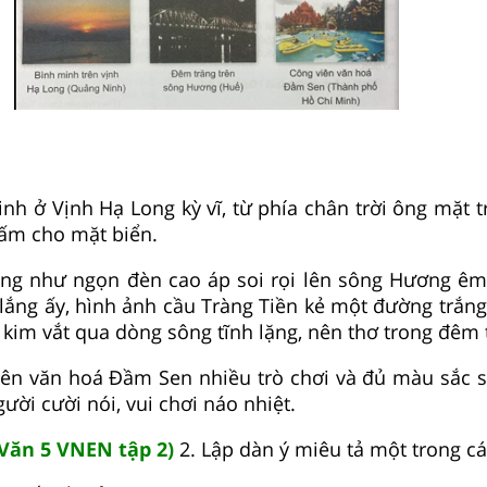
inh ở Vịnh Hạ Long kỳ vĩ, từ phía chân trời ông mặt t
 ấm cho mặt biển.
răng như ngọn đèn cao áp soi rọi lên sông Hương ê
lắng ấy, hình ảnh cầu Tràng Tiền kẻ một đường trắng
kim vắt qua dòng sông tĩnh lặng, nên thơ trong đêm 
iên văn hoá Đầm Sen nhiều trò chơi và đủ màu sắc s
ười cười nói, vui chơi náo nhiệt.
Văn 5 VNEN tập 2)
2. Lập dàn ý miêu tả một trong cá