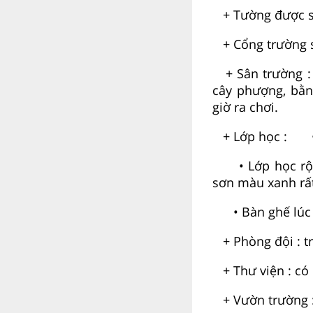
+ Tường được sơ
+ Cổng trường 
+ Sân trường : 
cây phượng, bằn
giờ ra chơi.
+ Lớp học : • 3
• Lớp học rộng 
sơn màu xanh rấ
• Bàn ghế lúc n
+ Phòng đội : tr
+ Thư viện : có n
+ Vườn trường : 