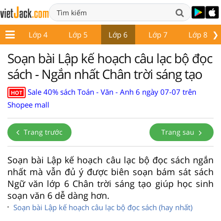
❯
p 3
Lớp 4
Lớp 5
Lớp 6
Lớp 7
Lớp 8
Soạn bài Lập kế hoạch câu lạc bộ đọc
sách - Ngắn nhất Chân trời sáng tạo
Sale 40% sách Toán - Văn - Anh 6 ngày 07-07 trên
HOT
Shopee mall
Trang trước
Trang sau
Soạn bài Lập kế hoạch câu lạc bộ đọc sách ngắn
nhất mà vẫn đủ ý được biên soạn bám sát sách
Ngữ văn lớp 6 Chân trời sáng tạo giúp học sinh
soạn văn 6 dễ dàng hơn.
Soạn bài Lập kế hoạch câu lạc bộ đọc sách (hay nhất)