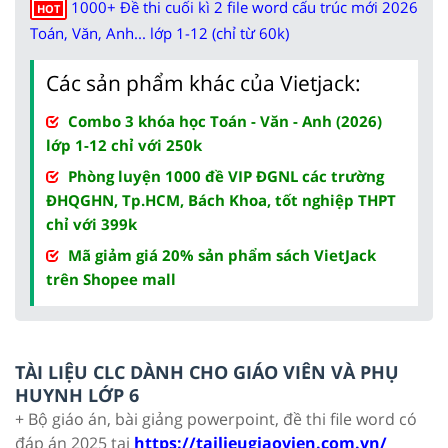
1000+ Đề thi cuối kì 2 file word cấu trúc mới 2026
HOT
Toán, Văn, Anh... lớp 1-12 (chỉ từ 60k)
Các sản phẩm khác của Vietjack:
Combo 3 khóa học Toán - Văn - Anh (2026)
lớp 1-12 chỉ với 250k
Phòng luyện 1000 đề VIP ĐGNL các trường
ĐHQGHN, Tp.HCM, Bách Khoa, tốt nghiệp THPT
chỉ với 399k
Mã giảm giá 20% sản phẩm sách VietJack
trên Shopee mall
TÀI LIỆU CLC DÀNH CHO GIÁO VIÊN VÀ PHỤ
HUYNH LỚP 6
+ Bộ giáo án, bài giảng powerpoint, đề thi file word có
đáp án 2025 tại
https://tailieugiaovien.com.vn/