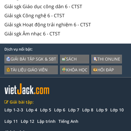
Giải sgk Giáo dục công dân 6 - CTST
Giải sgk Công nghệ 6 - CTST
Giải sgk Hoạt động trải nghiệm 6 - CTST
Giải sgk Âm nhạc 6 - CTST
Dịch vụ nổi bật:
GIẢI BÀI TẬP SGK & SBT
SÁCH
THI ONLINE
TÀI LIỆU GIÁO VIÊN
KHÓA HỌC
HỎI ĐÁP
Giải bài tập:
Lớp 1-2-3
Lớp 4
Lớp 5
Lớp 6
Lớp 7
Lớp 8
Lớp 9
Lớp 10
Lớp 11
Lớp 12
Lập trình
Tiếng Anh