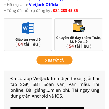
+ Hỗ trợ zalo:
VietJack Official
+ Tổng đài hỗ trợ đăng ký :
084 283 45 85
Chuyên đề dạy thêm Toán,
Giáo án word 6
Lí, Hóa ...6
(
64
tài liệu )
(
54
tài liệu )
XEM TẤT CẢ
Đã có app VietJack trên điện thoại, giải bài
tập SGK, SBT Soạn văn, Văn mẫu, Thi
online, Bài giảng....miễn phí. Tải ngay ứng
dụng trên Android và iOS.