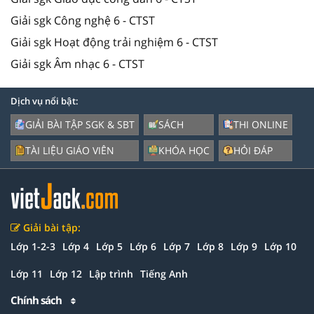
Giải sgk Công nghệ 6 - CTST
Giải sgk Hoạt động trải nghiệm 6 - CTST
Giải sgk Âm nhạc 6 - CTST
Dịch vụ nổi bật:
GIẢI BÀI TẬP SGK & SBT
SÁCH
THI ONLINE
TÀI LIỆU GIÁO VIÊN
KHÓA HỌC
HỎI ĐÁP
Giải bài tập:
Lớp 1-2-3
Lớp 4
Lớp 5
Lớp 6
Lớp 7
Lớp 8
Lớp 9
Lớp 10
Lớp 11
Lớp 12
Lập trình
Tiếng Anh
Chính sách