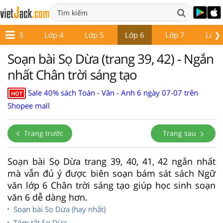
❯
Lớp 3
Lớp 4
Lớp 5
Lớp 6
Lớp 7
Lớp 
Soạn bài Sọ Dừa (trang 39, 42) - Ngắn
nhất Chân trời sáng tạo
Sale 40% sách Toán - Văn - Anh 6 ngày 07-07 trên
HOT
Shopee mall
Trang trước
Trang sau
Soạn bài Sọ Dừa trang 39, 40, 41, 42 ngắn nhất
mà vẫn đủ ý được biên soạn bám sát sách Ngữ
văn lớp 6 Chân trời sáng tạo giúp học sinh soạn
văn 6 dễ dàng hơn.
Soạn bài Sọ Dừa (hay nhất)
Tóm tắt Sọ Dừa