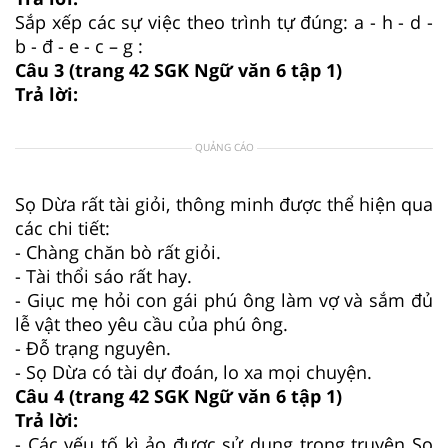
Sắp xếp các sự việc theo trình tự đúng: a - h - d -
b - đ - e - c – g :
Câu 3 (trang 42 SGK Ngữ văn 6 tập 1)
Trả lời:
QUẢNG CÁO
Sọ Dừa rất tài giỏi, thông minh được thể hiện qua
các chi tiết:
- Chàng chăn bò rất giỏi.
- Tài thổi sáo rất hay.
- Giục mẹ hỏi con gái phú ông làm vợ và sắm đủ
lễ vật theo yêu cầu của phú ông.
- Đỗ trạng nguyên.
- Sọ Dừa có tài dự đoán, lo xa mọi chuyện.
Câu 4 (trang 42 SGK Ngữ văn 6 tập 1)
Trả lời:
- Các yếu tố kì ảo được sử dụng trong truyện Sọ