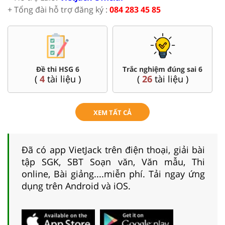
+ Tổng đài hỗ trợ đăng ký :
084 283 45 85
Đề thi HSG 6
Trắc nghiệm đúng sai 6
(
4
tài liệu )
(
26
tài liệu )
XEM TẤT CẢ
Đã có app VietJack trên điện thoại, giải bài
tập SGK, SBT Soạn văn, Văn mẫu, Thi
online, Bài giảng....miễn phí. Tải ngay ứng
dụng trên Android và iOS.