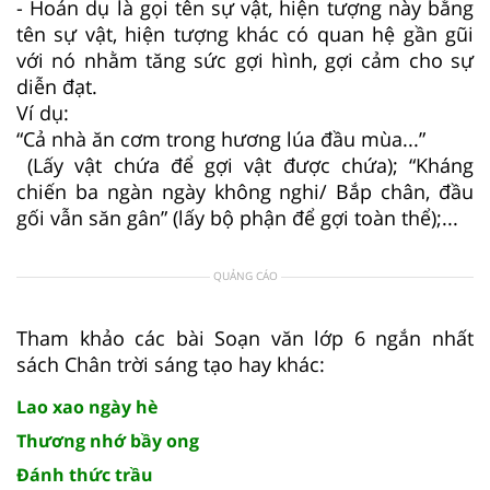
- Hoán dụ là gọi tên sự vật, hiện tượng này bằng
tên sự vật, hiện tượng khác có quan hệ gần gũi
với nó nhằm tăng sức gợi hình, gợi cảm cho sự
diễn đạt.
Ví dụ:
“Cả nhà ăn cơm trong hương lúa đầu mùa...”
(Lấy vật chứa để gợi vật được chứa); “Kháng
chiến ba ngàn ngày không nghi/ Bắp chân, đầu
gối vẫn săn gân” (lấy bộ phận để gợi toàn thể);...
QUẢNG CÁO
Tham khảo các bài Soạn văn lớp 6 ngắn nhất
sách Chân trời sáng tạo hay khác:
Lao xao ngày hè
Thương nhớ bầy ong
Đánh thức trầu