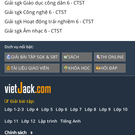
Giải sgk Giáo dục công dân 6 - CTST
Giải sgk Công nghệ 6 - CTST
Giải sgk Hoạt động trải nghiệm 6 - CTST
Giải sgk Âm nhạc 6 - CTST
Dịch vụ nổi bật:
GIẢI BÀI TẬP SGK & SBT
SÁCH
THI ONLINE
TÀI LIỆU GIÁO VIÊN
KHÓA HỌC
HỎI ĐÁP
Giải bài tập:
Lớp 1-2-3
Lớp 4
Lớp 5
Lớp 6
Lớp 7
Lớp 8
Lớp 9
Lớp 10
Lớp 11
Lớp 12
Lập trình
Tiếng Anh
Chính sách