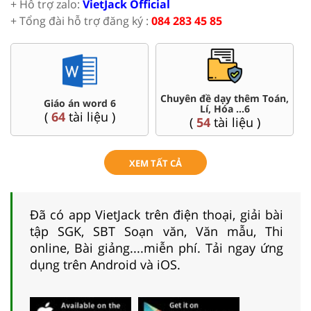
+ Hỗ trợ zalo:
VietJack Official
+ Tổng đài hỗ trợ đăng ký :
084 283 45 85
Chuyên đề dạy thêm Toán,
Giáo án word 6
Lí, Hóa ...6
(
64
tài liệu )
(
54
tài liệu )
XEM TẤT CẢ
Đã có app VietJack trên điện thoại, giải bài
tập SGK, SBT Soạn văn, Văn mẫu, Thi
online, Bài giảng....miễn phí. Tải ngay ứng
dụng trên Android và iOS.