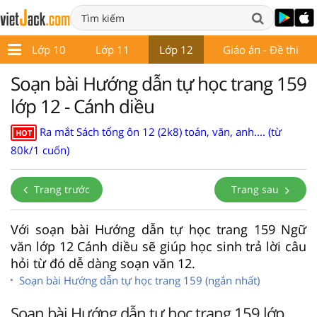
9
Lớp 10
Lớp 11
Lớp 12
Giáo án - Đề thi
Soạn bài Hướng dẫn tự học trang 159
lớp 12 - Cánh diều
Ra mắt Sách tổng ôn 12 (2k8) toán, văn, anh.... (từ
HOT
80k/1 cuốn)
Trang trước
Trang sau
Với soạn bài Hướng dẫn tự học trang 159 Ngữ
văn lớp 12 Cánh diều sẽ giúp học sinh trả lời câu
hỏi từ đó dễ dàng soạn văn 12.
Soạn bài Hướng dẫn tự học trang 159 (ngắn nhất)
Soạn bài Hướng dẫn tự học trang 159 lớp