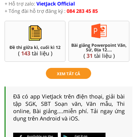
+ Hỗ trợ zalo:
VietJack Official
+ Tổng đài hỗ trợ đăng ký :
084 283 45 85
,
Chuyên đề dạy thêm Toán,
Đề thi HSG 12
Lí, Hóa ...12
(
4
tài liệu )
(
104
tài liệu )
XEM TẤT CẢ
Đã có app VietJack trên điện thoại, giải bài
tập SGK, SBT Soạn văn, Văn mẫu, Thi
online, Bài giảng....miễn phí. Tải ngay ứng
dụng trên Android và iOS.