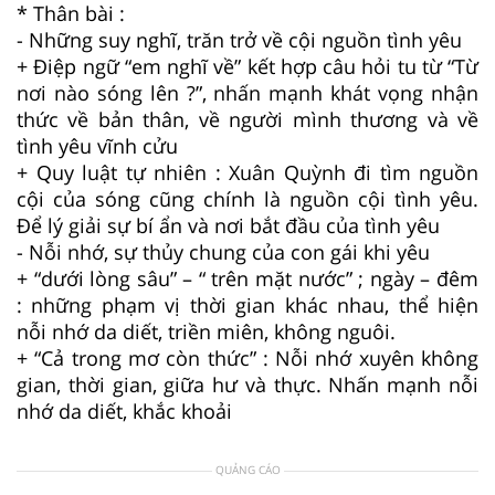
* Thân bài :
- Những suy nghĩ, trăn trở về cội nguồn tình yêu
+ Điệp ngữ “em nghĩ về” kết hợp câu hỏi tu từ “Từ
nơi nào sóng lên ?”, nhấn mạnh khát vọng nhận
thức về bản thân, về người mình thương và về
tình yêu vĩnh cửu
+ Quy luật tự nhiên : Xuân Quỳnh đi tìm nguồn
cội của sóng cũng chính là nguồn cội tình yêu.
Để lý giải sự bí ẩn và nơi bắt đầu của tình yêu
- Nỗi nhớ, sự thủy chung của con gái khi yêu
+ “dưới lòng sâu” – “ trên mặt nước” ; ngày – đêm
: những phạm vị thời gian khác nhau, thể hiện
nỗi nhớ da diết, triền miên, không nguôi.
+ “Cả trong mơ còn thức” : Nỗi nhớ xuyên không
gian, thời gian, giữa hư và thực. Nhấn mạnh nỗi
nhớ da diết, khắc khoải
QUẢNG CÁO