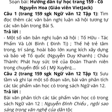
Soạn bài:
Hướng dẫn tự học trang 159 - Cô
Nguyễn Hoa (Giáo viên VietJack)
Câu 1 (trang 159 sgk Ngữ văn 12 Tập 1):
Tìm
đọc thêm các văn bản nghị luận xã hội tương tự
các văn bản trong Bài 5.
Trả lời :
- Một số văn bản nghị luận xã hội : Tố Hữu - Tác
Phẩm Và Lời Bình ( Đinh Tị) ; Thế hệ trẻ tâm
trong, trí sáng, hoài bão lớn xung kích xây dựng
và bảo vệ Tổ quốc (Nguyễn Duy Khanh) ; Châu
Thành: Phát huy sức trẻ của Đoàn Thanh niên
trong chuyển đổi số ( Mỹ Xuyên);…
Câu 2 (trang 159 sgk Ngữ văn 12 Tập 1):
Sưu
tầm và ghi lại một số đoạn văn, bài văn phân tích
các tác phẩm văn học có trong sách Ngữ văn 12.
Trả lời :
Bài văn phân tích các tác phẩm văn học có trong
sách Ngữ văn 12 :
Nguyễn Đình Chiểu , ngôi sao
sáng trong văn nghệ của dân
tộc