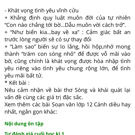
- Khát vọng tình yêu vĩnh cửu
+ Khẳng định quy luật muôn đời của tự nhiên
“Con nào chẳng tới bờ…Dẫu muôn vời cách trở”.
+ “Như biển kia…bay về xa” : Cảm giác bất an
trước lòng người sẽ có sự thay đổi
+ “Làm sao” biến sự lo lắng, hồi hộp,nhớ mong
thành “trăm con sóng nhỏ” để được vỗ mãi vào
bờ, cũng chính là khát vọng được hòa nhập tình
yêu riêng vào tình yêu chung rộng lớn, để tình
yêu mãi bất tử.
* Kết bài :
Nêu cảm nhận về bài thơ Sóng và khái quát lại
vấn đề cùng các giá trị đặc sắc.
Xem thêm các bài Soạn văn lớp 12 Cánh diều hay
nhất, ngắn gọn khác:
Nội dung ôn tập
Tự đánh giá cuối học kì 1