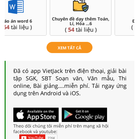
Đề thi HSG 6
Trắc nghiệm đúng sai 6
(
4
tài liệu )
(
26
tài liệu )
XEM TẤT CẢ
Đã có app VietJack trên điện thoại, giải bài
tập SGK, SBT Soạn văn, Văn mẫu, Thi
online, Bài giảng....miễn phí. Tải ngay ứng
dụng trên Android và iOS.
Theo dõi chúng tôi miễn phí trên mạng xã hội
facebook và youtube: