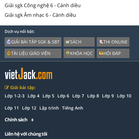
Giải sgk Công nghệ 6 - Cánh diều
Giải sgk Âm nhạc 6 - Cánh diều
Dịch vụ nổi bật:
GIẢI BÀI TẬP SGK & SBT
SÁCH
THI ONLINE
TÀI LIỆU GIÁO VIÊN
KHÓA HỌC
HỎI ĐÁP
Giải bài tập:
Lớp 1-2-3
Lớp 4
Lớp 5
Lớp 6
Lớp 7
Lớp 8
Lớp 9
Lớp 10
Lớp 11
Lớp 12
Lập trình
Tiếng Anh
Chính sách
Liên hệ với chúng tôi