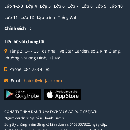
Lớp 1-2-3
Lớp 4
Lớp 5
Lớp 6
Lớp 7
Lớp 8
Lớp 9
Lớp 10
Lớp 11
Lớp 12
Lập trình
Tiếng Anh
Chính sách
Liên hệ với chúng tôi
Tầng 2, G4 - G5 Tòa nhà Five Star Garden, số 2 Kim Giang,
Phường Khương Đình, Hà Nội
Phone: 084 283 45 85
Email:
hotro@vietjack.com
CÔNG TY TNHH ĐẦU TƯ VÀ DỊCH VỤ GIÁO DỤC VIETJACK
Người đại diện: Nguyễn Thanh Tuyền
Số giấy chứng nhận đăng ký kinh doanh: 0108307822, ngày cấp: