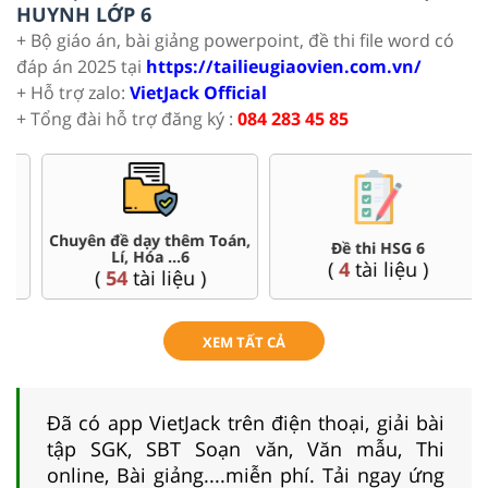
HUYNH LỚP 6
+ Bộ giáo án, bài giảng powerpoint, đề thi file word có
đáp án 2025 tại
https://tailieugiaovien.com.vn/
+ Hỗ trợ zalo:
VietJack Official
+ Tổng đài hỗ trợ đăng ký :
084 283 45 85
Đề thi HSG 6
Trắc nghiệm đúng sai 6
(
4
tài liệu )
(
26
tài liệu )
XEM TẤT CẢ
Đã có app VietJack trên điện thoại, giải bài
tập SGK, SBT Soạn văn, Văn mẫu, Thi
online, Bài giảng....miễn phí. Tải ngay ứng