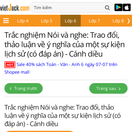
❯
p 3
Lớp 4
Lớp 5
Lớp 6
Lớp 7
Lớp 8
Trắc nghiệm Nói và nghe: Trao đổi,
thảo luận về ý nghĩa của một sự kiện
lịch sử (có đáp án) - Cánh diều
Sale 40% sách Toán - Văn - Anh 6 ngày 07-07 trên
HOT
Shopee mall
Trang trước
Trang sau
Trắc nghiệm Nói và nghe: Trao đổi, thảo
luận về ý nghĩa của một sự kiện lịch sử (có
đáp án) - Cánh diều