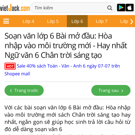
❯
Lớp 3
Lớp 4
Lớp 5
Lớp 6
Lớp 7
Lớp 8
Soạn văn lớp 6 Bài mở đầu: Hòa
nhập vào môi trường mới - Hay nhất
Ngữ văn 6 Chân trời sáng tạo
Sale 40% sách Toán - Văn - Anh 6 ngày 07-07 trên
HOT
Shopee mall
Trang trước
Trang sau
Với các bài soạn văn lớp 6 Bài mở đầu: Hòa nhập
vào môi trường mới sách Chân trời sáng tạo hay
nhất, ngắn gọn sẽ giúp học sinh trả lời câu hỏi từ
đó dễ dàng soạn văn 6