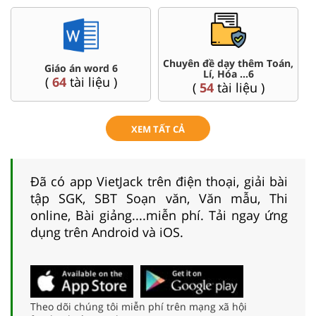
Chuyên đề dạy thêm Toán,
Giáo án word 6
Lí, Hóa ...6
(
64
tài liệu )
(
54
tài liệu )
XEM TẤT CẢ
Đã có app VietJack trên điện thoại, giải bài
tập SGK, SBT Soạn văn, Văn mẫu, Thi
online, Bài giảng....miễn phí. Tải ngay ứng
dụng trên Android và iOS.
Theo dõi chúng tôi miễn phí trên mạng xã hội