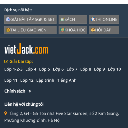
Dịch vụ nổi bật:
GIẢI BÀI TẬP SGK & SBT
SÁCH
THI ONLINE
TÀI LIỆU GIÁO VIÊN
KHÓA HỌC
HỎI ĐÁP
Giải bài tập:
Lớp 1-2-3
Lớp 4
Lớp 5
Lớp 6
Lớp 7
Lớp 8
Lớp 9
Lớp 10
Lớp 11
Lớp 12
Lập trình
Tiếng Anh
Chính sách
Liên hệ với chúng tôi
Tầng 2, G4 - G5 Tòa nhà Five Star Garden, số 2 Kim Giang,
Phường Khương Đình, Hà Nội