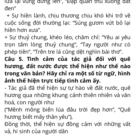
lửa lại vùng đứng lên”, “Đạp quân thù xuống đất
đen”
+ Sự hiền lành, chịu thương chịu khó khi trở về
cuộc sống đời thường lại: “Súng gươm vứt bỏ lại
hiền hơn xưa”.
+ Sự thuỷ chung, khéo léo, chăm chỉ: “Yêu ai yêu
trọn tấm lòng thuỷ chung”, “Tay người như có
phép tiên”, “Trên tre lá cũng dệt nghìn bài thơ”.
Câu 5. Tình cảm của tác giả đối với quê
hương, đất nước được thể hiện như thế nào
trong văn bản? Hãy chỉ ra một số từ ngữ, hình
ảnh thể hiện trực tiếp tình cảm ấy.
- Tác giả đã thể hiện sự tự hào về đất nước, quê
hương qua những khung cảnh thiên nhiên và văn
hoá, con người như
(“Mênh mông biển lúa đâu trời đẹp hơn”, “Quê
hương biết mấy thân yêu”),
Đồng thời, thể hiện sự đồng cảm với những vất
vả, hi sinh của người dân