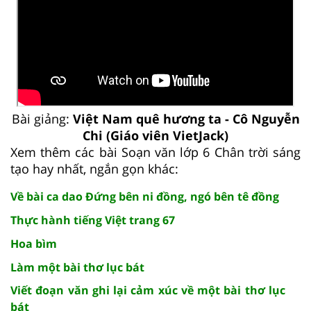
Bài giảng:
Việt Nam quê hương ta - Cô Nguyễn
Chi (Giáo viên VietJack)
Xem thêm các bài Soạn văn lớp 6 Chân trời sáng
tạo hay nhất, ngắn gọn khác:
Về bài ca dao Đứng bên ni đồng, ngó bên tê đồng
Thực hành tiếng Việt trang 67
Hoa bìm
Làm một bài thơ lục bát
Viết đoạn văn ghi lại cảm xúc về một bài thơ lục
bát