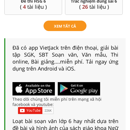
Đề thi HSG 6
Trắc nghiệm đúng sai 6
(
4
tài liệu )
(
26
tài liệu )
XEM TẤT CẢ
Đã có app VietJack trên điện thoại, giải bài
tập SGK, SBT Soạn văn, Văn mẫu, Thi
online, Bài giảng....miễn phí. Tải ngay ứng
dụng trên Android và iOS.
Theo dõi chúng tôi miễn phí trên mạng xã hội
facebook và youtube:
Loạt bài soạn văn lớp 6 hay nhất dựa trên
đề bài và hình ảnh của sách giáo khoa Ngữ