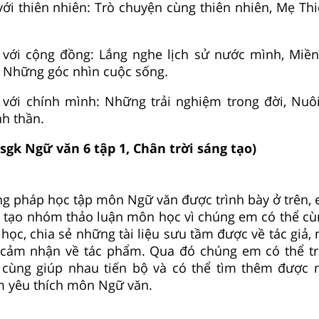
i thiên nhiên: Trò chuyện cùng thiên nhiên, Mẹ Thi
i cộng đồng: Lắng nghe lịch sử nước mình, Miền 
, Những góc nhìn cuộc sống.
ới chính mình: Những trải nghiệm trong đời, Nuô
nh thần.
 sgk Ngữ văn 6 tập 1, Chân trời sáng tạo)
g pháp học tập môn Ngữ văn được trình bày ở trên,
 tạo nhóm thảo luận môn học vì chúng em có thể c
 học, chia sẻ những tài liệu sưu tầm được về tác giả,
ay cảm nhận về tác phẩm. Qua đó chúng em có thể t
, cùng giúp nhau tiến bộ và có thể tìm thêm được
m yêu thích môn Ngữ văn.