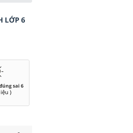
H LỚP 6
Bài giảng Powerpoint Văn,
thi giữa kì, cuối kì 6
Sử, Địa 6....
(
141
tài liệu )
(
33
tài liệu )