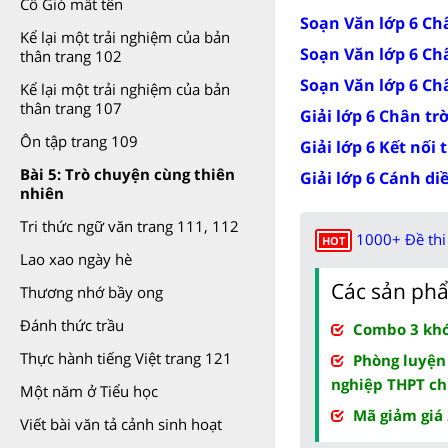
Cô Gió mất tên
Soạn Văn lớp 6 Châ
Kể lại một trải nghiệm của bản
Soạn Văn lớp 6 Châ
thân trang 102
Soạn Văn lớp 6 Châ
Kể lại một trải nghiệm của bản
thân trang 107
Giải lớp 6 Chân tr
Ôn tập trang 109
Giải lớp 6 Kết nối 
Bài 5: Trò chuyện cùng thiên
Giải lớp 6 Cánh di
nhiên
Tri thức ngữ văn trang 111, 112
1000+ Đề thi 
HOT
Lao xao ngày hè
Các sản phẩ
Thương nhớ bầy ong
Đánh thức trầu
Combo 3 khóa
Thực hành tiếng Việt trang 121
Phòng luyện
nghiệp THPT ch
Một năm ở Tiểu học
Mã giảm giá
Viết bài văn tả cảnh sinh hoạt