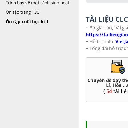
Trình bày về một cảnh sinh hoạt
Ôn tập trang 130
TÀI LIỆU C
Ôn tập cuối học kì 1
+ Bộ giáo án, bài gi
https://tailieugia
+ Hỗ trợ zalo:
VietJ
+ Tổng đài hỗ trợ đ
Chuyên đề dạy thêm Toán,
 án word 6
Lí, Hóa ...6
4
tài liệu )
(
54
tài liệu )