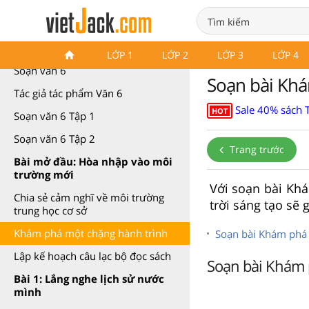
Soạn văn 6 Chân trời sáng tạo
LỚP 1
LỚP 2
LỚP 3
LỚP 4
Soạn văn 6
Soạn bài Khá
Tác giả tác phẩm Văn 6
Sale 40% sách 
HOT
Soạn văn 6 Tập 1
Soạn văn 6 Tập 2
Trang trước
Bài mở đầu: Hòa nhập vào môi
trường mới
Với soạn bài Khá
Chia sẻ cảm nghĩ về môi trường
trời sáng tạo sẽ 
trung học cơ sở
Khám phá một chặng hành trình
Soạn bài Khám phá 
Lập kế hoạch câu lạc bộ đọc sách
Soạn bài Khám p
Bài 1: Lắng nghe lịch sử nước
mình