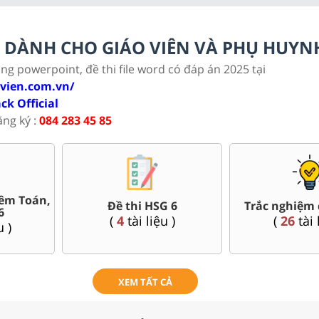
LC DÀNH CHO GIÁO VIÊN VÀ PHỤ HUYN
ảng powerpoint, đề thi file word có đáp án 2025 tại
ovien.com.vn/
ack Official
ăng ký :
084 283 45 85
Đề thi HSG 6
Trắc nghiệm đúng sai 6
Đề 
(
4
tài liệu )
(
26
tài liệu )
XEM TẤT CẢ