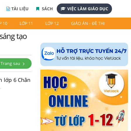
TÀI LIỆU
SÁCH
VIỆC LÀM GIÁO DỤC
P 10
LỚP 11
LỚP 12
GIÁO ÁN - ĐỀ THI
sáng tạo
Trang sau
n lớp 6 Chân
.