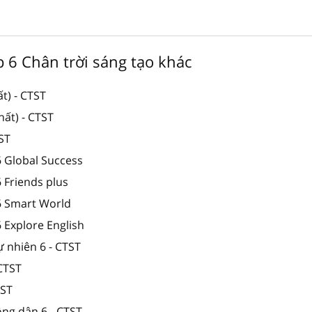
ớp 6 Chân trời sáng tạo khác
t) - CTST
ất) - CTST
TST
6 Global Success
6 Friends plus
 6 Smart World
6 Explore English
ự nhiên 6 - CTST
 CTST
TST
ông dân 6 - CTST