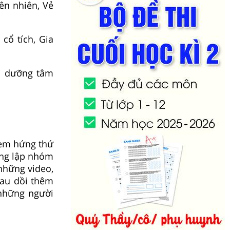
ên nhiên, Vẻ
cổ tích, Gia
i dưỡng tâm
 em hứng thứ
ùng lập nhóm
 những video,
rau dồi thêm
 những người