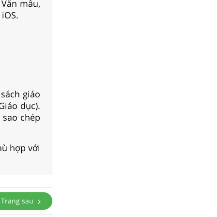
, Văn mẫu,
 iOS.
 sách giáo
Giáo dục).
i sao chép
hù hợp với
Trang sau