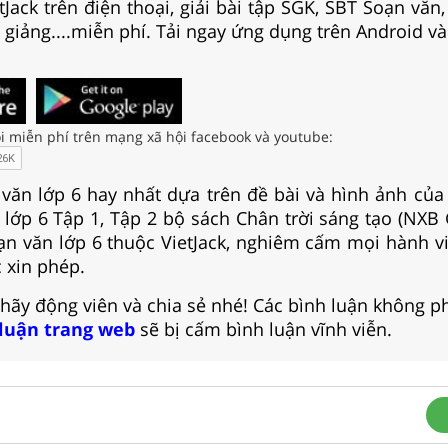
Jack trên điện thoại, giải bài tập SGK, SBT Soạn văn
i giảng....miễn phí. Tải ngay ứng dụng trên Android và
i miễn phí trên mạng xã hội facebook và youtube:
 văn lớp 6 hay nhất dựa trên đề bài và hình ảnh của
lớp 6 Tập 1, Tập 2 bộ sách Chân trời sáng tạo (NXB 
n văn lớp 6 thuộc VietJack, nghiêm cấm mọi hành v
 xin phép.
 hãy động viên và chia sẻ nhé! Các bình luận không p
 luận trang web
sẽ bị cấm bình luận vĩnh viễn.