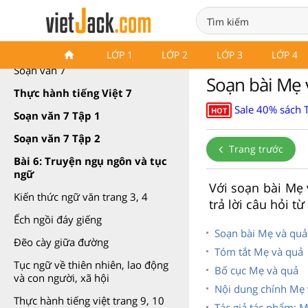
Soạn văn 7 Cánh diều
LỚP 1
LỚP 2
LỚP 3
LỚP 4
Soạn văn 7
Soạn bài Mẹ 
Thực hành tiếng Việt 7
Sale 40% sách 
HOT
Soạn văn 7 Tập 1
Soạn văn 7 Tập 2
Trang trước
Bài 6: Truyện ngụ ngôn và tục
ngữ
Với soạn bài Mẹ 
Kiến thức ngữ văn trang 3, 4
trả lời câu hỏi t
Ếch ngồi đáy giếng
Soạn bài Mẹ và quả
Đẽo cày giữa đường
Tóm tắt Mẹ và quả
Tục ngữ về thiên nhiên, lao động
Bố cục Mẹ và quả
và con người, xã hội
Nội dung chính Mẹ 
Thực hành tiếng việt trang 9, 10
Tác giả tác phẩm: 