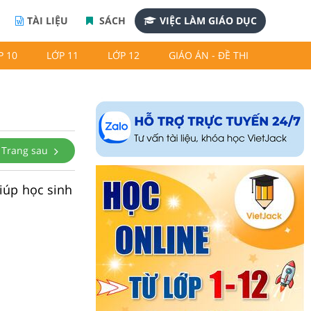
TÀI LIỆU
SÁCH
VIỆC LÀM GIÁO DỤC
P 10
LỚP 11
LỚP 12
GIÁO ÁN - ĐỀ THI
Trang sau
iúp học sinh