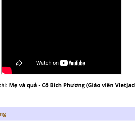
bài:
Mẹ và quả - Cô Bích Phương (Giáo viên VietJac
ung