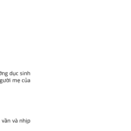
ỡng dục sinh
 người mẹ của
 vần và nhịp