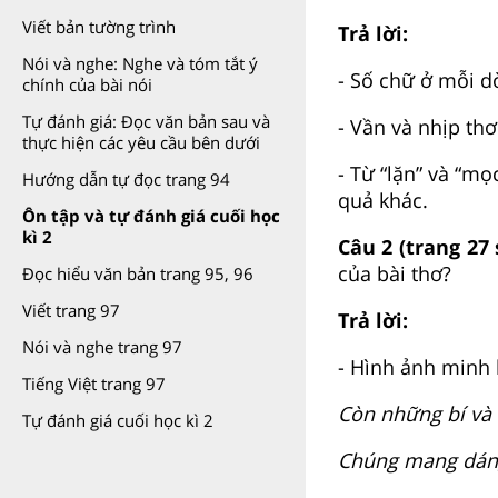
Viết bản tường trình
Trả lời:
Nói và nghe: Nghe và tóm tắt ý
- Số chữ ở mỗi d
chính của bài nói
Tự đánh giá: Đọc văn bản sau và
- Vần và nhịp thơ
thực hiện các yêu cầu bên dưới
- Từ “lặn” và “mọ
Hướng dẫn tự đọc trang 94
quả khác.
Ôn tập và tự đánh giá cuối học
kì 2
Câu 2 (trang 27
của bài thơ?
Đọc hiểu văn bản trang 95, 96
Viết trang 97
Trả lời:
Nói và nghe trang 97
- Hình ảnh minh 
Tiếng Việt trang 97
Còn những bí và
Tự đánh giá cuối học kì 2
Chúng mang dán