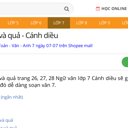
HỌC ONLINE
LỚP 5
LỚP 6
LỚP 7
LỚP 8
LỚP 9
LỚ
và quả - Cánh diều
Toán - Văn - Anh 7 ngày 07-07 trên Shopee mall
và quả trang 26, 27, 28 Ngữ văn lớp 7 Cánh diều sẽ g
ừ đó dễ dàng soạn văn 7.
 (ngắn nhất)
và quả
Mẹ và quả