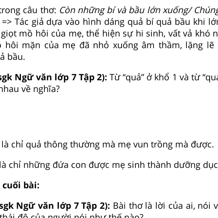
trong câu thơ:
Còn những bí và bầu lớn xuống/ Chú
=> Tác giả dựa vào hình dáng quả bí quả bầu khi lớn
 giọt mồ hôi của mẹ, thể hiện sự hi sinh, vất vả khó
ồ hôi mặn của mẹ đã nhỏ xuống âm thầm, lặng lẽ 
ả bầu.
sgk Ngữ văn lớp 7 Tập 2):
Từ “quả” ở khổ 1 và từ “qu
 nhau về nghĩa?
: là chỉ quả thông thường mà mẹ vun trồng mà được.
 là chỉ những đứa con được mẹ sinh thành dưỡng dục
i cuối bài:
 sgk Ngữ văn lớp 7 Tập 2):
Bài thơ là lời của ai, nói 
 thái độ của người nói như thế nào?