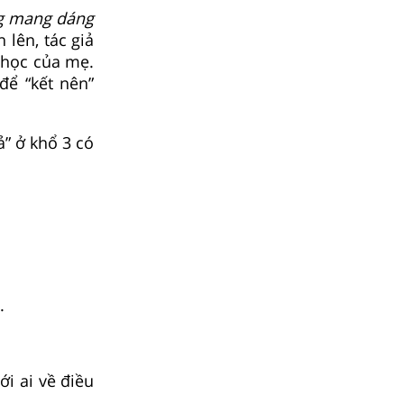
ng mang dáng
 lên, tác giả
 nhọc của mẹ.
để “kết nên”
ả” ở khổ 3 có
.
với ai về điều