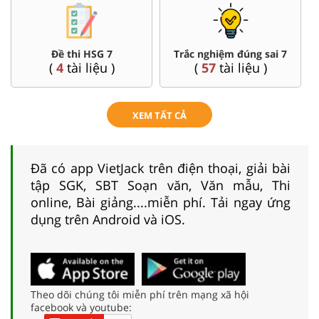
Đề thi HSG 7
Trắc nghiệm đúng sai 7
(
4
tài liệu )
(
57
tài liệu )
XEM TẤT CẢ
Đã có app VietJack trên điện thoại, giải bài
tập SGK, SBT Soạn văn, Văn mẫu, Thi
online, Bài giảng....miễn phí. Tải ngay ứng
dụng trên Android và iOS.
Theo dõi chúng tôi miễn phí trên mạng xã hội
facebook và youtube: