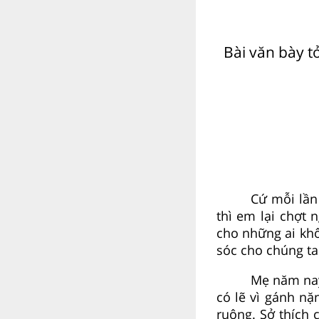
Bài văn bày 
Cứ mỗi lần
thì em lại chợt
cho những ai kh
sóc cho chúng ta
Mẹ năm nay
có lẽ vì gánh nặ
ruộng. Sở thích 