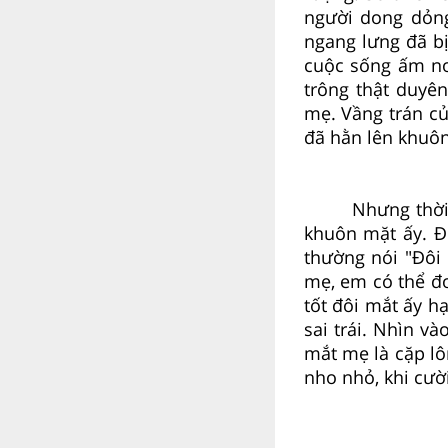
người dong dỏn
ngang lưng đã b
cuộc sống ấm no
trông thật duyên
mẹ. Vầng trán củ
đã hằn lên khuô
Nhưng thời
khuôn mặt ấy. Đ
thường nói "Đôi
mẹ, em có thể đ
tốt đôi mắt ấy h
sai trái. Nhìn v
mắt mẹ là cặp lô
nho nhỏ, khi cườ