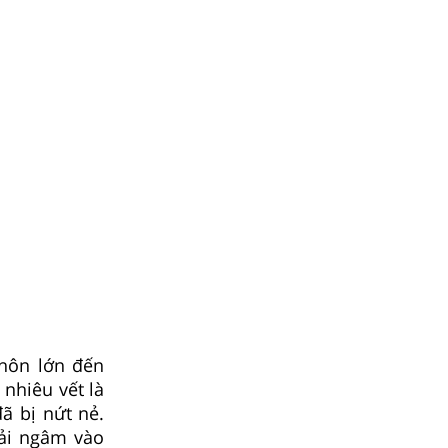
hôn lớn đến
nhiêu vết là
ã bị nứt nẻ.
hải ngâm vào