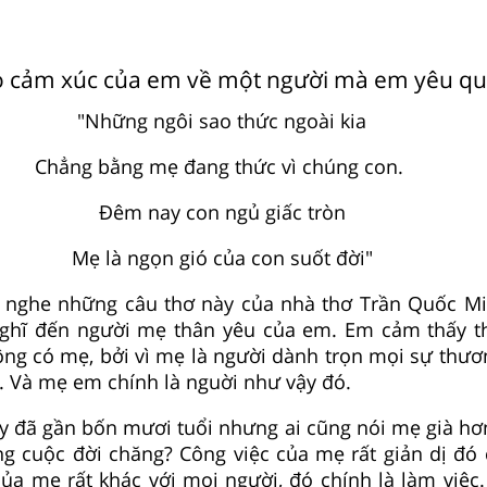
tỏ cảm xúc của em về một người mà em yêu qu
"Những ngôi sao thức ngoài kia
Chẳng bằng mẹ đang thức vì chúng con.
Đêm nay con ngủ giấc tròn
Mẹ là ngọn gió của con suốt đời"
 nghe những câu thơ này của nhà thơ Trần Quốc Mi
 nghĩ đến người mẹ thân yêu của em. Em cảm thấy t
ông có mẹ, bởi vì mẹ là người dành trọn mọi sự thư
. Và mẹ em chính là nguời như vậy đó.
 đã gần bốn mươi tuổi nhưng ai cũng nói mẹ già hơn 
ng cuộc đời chăng? Công việc của mẹ rất giản dị đó 
của mẹ rất khác với mọi người, đó chính là làm việc