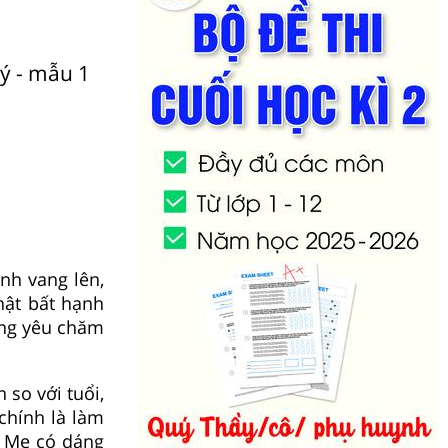
ý - mẫu 1
nh vang lên,
hật bất hạnh
ơng yêu chăm
so với tuổi,
chính là làm
. Mẹ có dáng