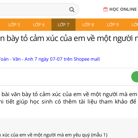
HỌC ONLINE
LỚP 5
LỚP 6
LỚP 7
LỚP 8
LỚP 9
LỚ
ăn bày tỏ cảm xúc của em về một người
Toán - Văn - Anh 7 ngày 07-07 trên Shopee mall
0 bài văn bày tỏ cảm xúc của em về một người mà em
hi tiết giúp học sinh có thêm tài liệu tham khảo để 
m xúc của em về một người mà em yêu quý (mẫu 1)