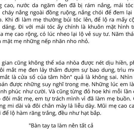
g cao, nước da ngăm đen đã bị rám nắng, mái tóc
ị cháy nắng ngoài đồng ruộng, nắng chói để đem lạ
. Khi đi làm mẹ thường búi tóc lên, để lộ ra mấy c
 dáng. Đi với mái tóc ấy chính là khuôn mặt hình t
a mẹ cao rộng, có lúc nheo lại lộ vẻ suy tư. Năm thá
n mặt mẹ những nếp nhăn nho nhỏ.
 gian cũng không thể xóa nhòa được nét dịu hiền, p
ôi mắt mẹ đen láy thấm đượm sự bao dung, trìu m
 mắt là cửa sổ của tâm hồn" quả là không sai. Nhìn
oán được những suy nghĩ trong mẹ. Những lúc em l
ạnh phúc như cười. Và cũng từng đỏ hoe khi mỗi lần
ào đôi mắt mẹ, em tự trách mình vì đã làm mẹ buồn. 
ng mi dài và đôi chân mày lá liễu dày. Mũi mẹ cao ca
i để lộ hàm răng trắng, đều như hạt bắp.
"Bàn tay ta làm nên tất cả