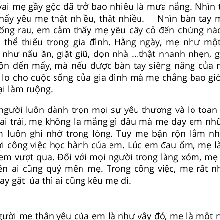
vai mẹ gầy gộc đã trở bao nhiêu là mưa nắng. Nhìn 
hấy yêu mẹ thật nhiều, thật nhiều. Nhìn bàn tay
uống rau, em cảm thấy mẹ yêu cây cỏ đến chừng nà
thể thiếu trong gia đình. Hằng ngày, mẹ như một
như nấu ăn, giặt giũ, dọn nhà ...thật nhanh nhẹn, 
ộn đến mấy, mà nếu được bàn tay siêng năng của m
 lo cho cuộc sống của gia đình mà mẹ chẳng bao giờ 
lại làm ruộng.
người luôn dành trọn mọi sự yêu thương và lo toan
sai trái, mẹ không la mắng gì đâu mà mẹ dạy em nh
em luôn ghi nhớ trong lòng. Tuy mẹ bận rộn lắm 
ới công việc học hành của em. Lúc em đau ốm, mẹ l
em vượt qua. Đối với mọi người trong làng xóm, mẹ 
ên ai cũng quý mến mẹ. Trong công việc, mẹ rất nh
y gặt lúa thì ai cũng kêu mẹ đi.
gười mẹ thân yêu của em là như vậy đó, mẹ là một n