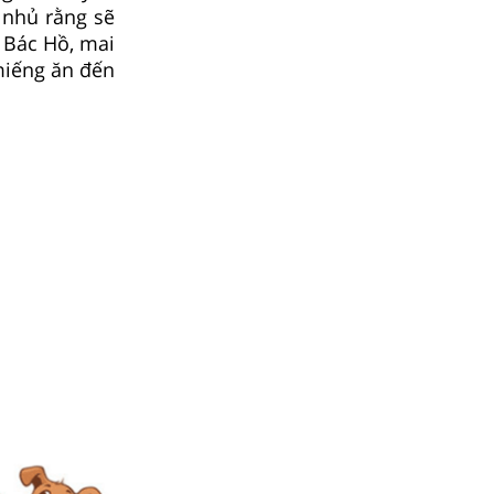
 nhủ rằng sẽ
n Bác Hồ, mai
miếng ăn đến