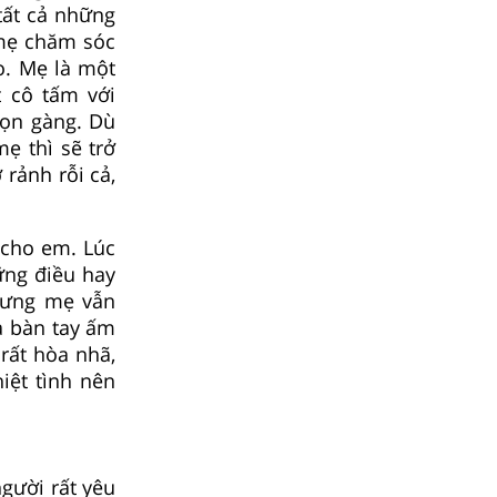
tất cả những
 mẹ chăm sóc
o. Mẹ là một
 cô tấm với
gọn gàng. Dù
ẹ thì sẽ trở
rảnh rỗi cả,
 cho em. Lúc
ững điều hay
nhưng mẹ vẫn
à bàn tay ấm
rất hòa nhã,
iệt tình nên
gười rất yêu