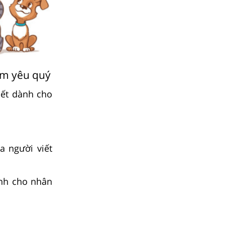
em yêu quý
iết dành cho
a người viết
ành cho nhân