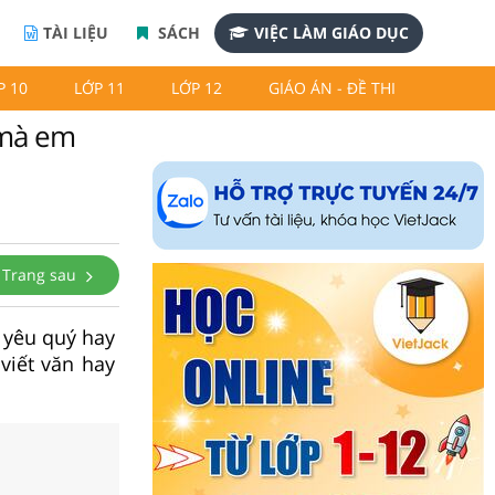
TÀI LIỆU
SÁCH
VIỆC LÀM GIÁO DỤC
P 10
LỚP 11
LỚP 12
GIÁO ÁN - ĐỀ THI
 mà em
Trang sau
 yêu quý hay
viết văn hay