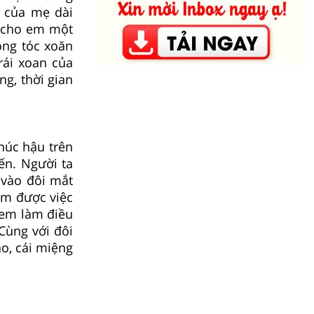
 của mẹ dài
i cho em một
ộng tóc xoăn
rái xoan của
ng, thời gian
húc hậu trên
ến. Người ta
 vào đôi mắt
àm được việc
 em làm điều
Cùng với đôi
o, cái miệng