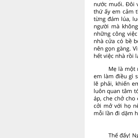
nước muối. Đôi 
thứ ấy em cảm t
từng đám lúa, l
người mà không 
những công việc 
nhà cửa có bề b
nên gọn gàng. Vì
hết việc nhà rồi 
Mẹ là một 
em làm điều gì 
lẽ phải, khiến 
luôn quan tâm t
áp, che chở cho 
cởi mở với họ n
mỗi lần đi dặm ha
Thế đấy! N