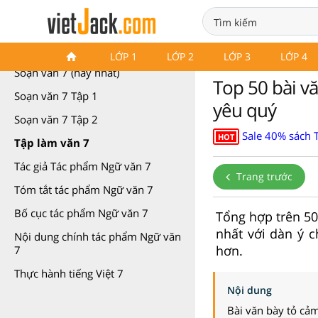
Ngữ văn 7 Chân trời sáng tạo
LỚP 1
LỚP 2
LỚP 3
LỚP 4
Soạn văn 7 (hay nhất)
Top 50 bài v
Soạn văn 7 Tập 1
yêu quý
Soạn văn 7 Tập 2
Sale 40% sách 
HOT
Tập làm văn 7
Tác giả Tác phẩm Ngữ văn 7
Trang trước
Tóm tắt tác phẩm Ngữ văn 7
Bố cục tác phẩm Ngữ văn 7
Tổng hợp trên 5
nhất với dàn ý c
Nội dung chính tác phẩm Ngữ văn
hơn.
7
Thực hành tiếng Việt 7
Nội dung
Bài văn bày tỏ cả