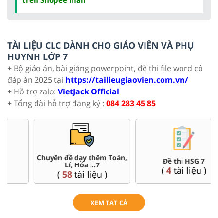
TÀI LIỆU CLC DÀNH CHO GIÁO VIÊN VÀ PHỤ
HUYNH LỚP 7
+ Bộ giáo án, bài giảng powerpoint, đề thi file word có
đáp án 2025 tại
https://tailieugiaovien.com.vn/
+ Hỗ trợ zalo:
VietJack Official
+ Tổng đài hỗ trợ đăng ký :
084 283 45 85
Đề thi HSG 7
Trắc nghiệm đúng sai 7
(
4
tài liệu )
(
57
tài liệu )
XEM TẤT CẢ