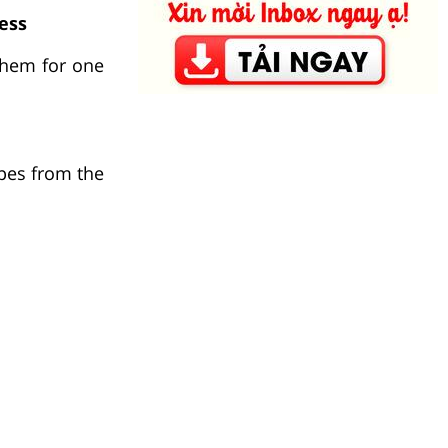
ess
them for one
pes from the