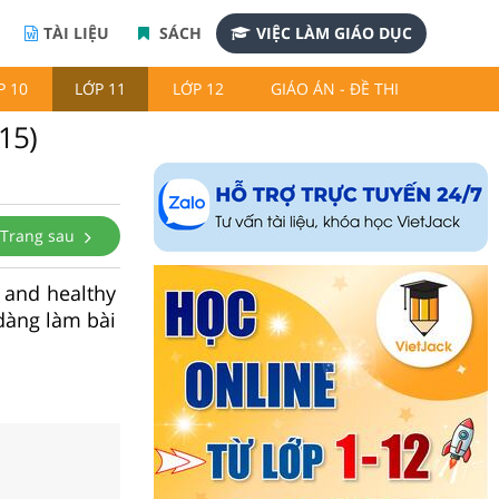
TÀI LIỆU
SÁCH
VIỆC LÀM GIÁO DỤC
P 10
LỚP 11
LỚP 12
GIÁO ÁN - ĐỀ THI
15)
Trang sau
g and healthy
 dàng làm bài