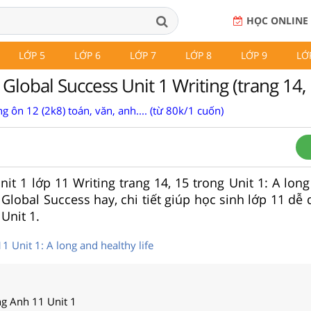
HỌC ONLINE
LỚP 5
LỚP 6
LỚP 7
LỚP 8
LỚP 9
LỚ
Global Success Unit 1 Writing (trang 14, 
g ôn 12 (2k8) toán, văn, anh.... (từ 80k/1 cuốn)
Unit 1 lớp 11 Writing trang 14, 15 trong Unit 1: A lon
 Global Success hay, chi tiết giúp học sinh lớp 11 dễ
Unit 1.
1 Unit 1: A long and healthy life
ng Anh 11 Unit 1