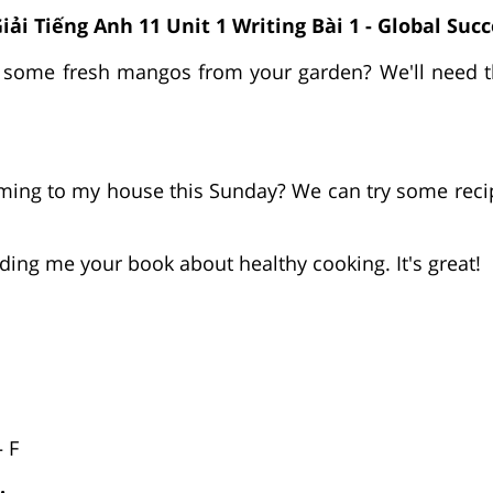
iải Tiếng Anh 11 Unit 1 Writing Bài 1 - Global Succ
g some fresh mangos from your garden? We'll need 
ming to my house this Sunday? We can try some reci
ding me your book about healthy cooking. It's great!
– F