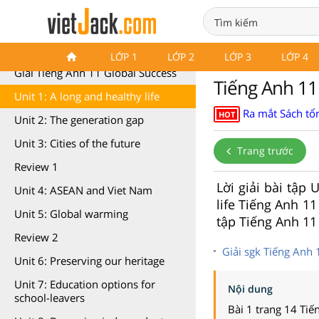
Tiếng Anh 11 Global Success
LỚP 1
LỚP 2
LỚP 3
LỚP 4
Giải Tiếng Anh 11 Global Success
Tiếng Anh 11 
Unit 1: A long and healthy life
Ra mắt Sách tổn
HOT
Unit 2: The generation gap
Unit 3: Cities of the future
Trang trước
Review 1
Lời giải bài tập 
Unit 4: ASEAN and Viet Nam
life Tiếng Anh 11
Unit 5: Global warming
tập Tiếng Anh 11 
Review 2
Giải sgk Tiếng Anh 1
Unit 6: Preserving our heritage
Unit 7: Education options for
Nội dung
school-leavers
Bài 1 trang 14 Tiế