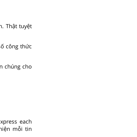
. Thật tuyệt
số công thức
ần chúng cho
xpress each
hiện mỗi tin