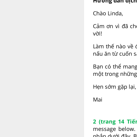
Hướng dẫn dịch
Chào Linda,
Cảm ơn vì đã ch
vời!
Làm thế nào về 
nấu ăn từ cuốn s
Bạn có thể mang
một trong những
Hẹn sớm gặp lại,
Mai
2 (trang 14 Tiế
message below. 
nhắn dưới đây. B