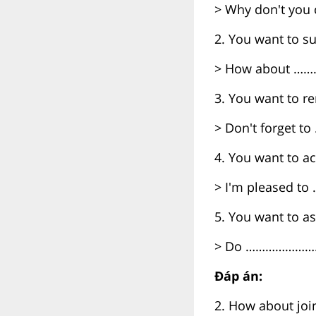
> Why don't you 
2. You want to s
> How about 
3. You want to r
> Don't forget
4. You want to ac
> I'm pleased
5. You want to as
> Do ………………
Đáp án:
2. How about joi