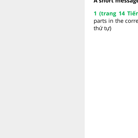
A short messag
1 (trang 14 Tiế
parts in the cor
thứ tự)