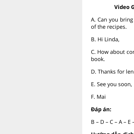
Video G
A. Can you brin
of the recipes.
B. Hi Linda,
C. How about co
book.
D. Thanks for len
E. See you soon,
F. Mai
Đáp án:
B – D – C – A – E 