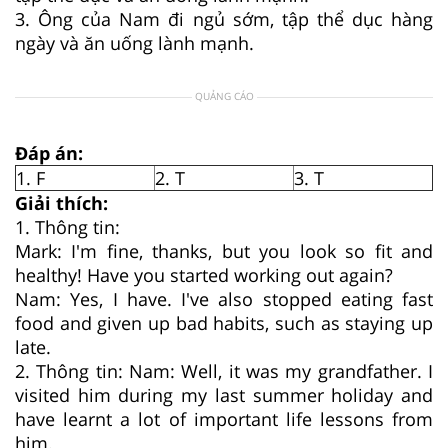
3. Ông của Nam đi ngủ sớm, tập thể dục hàng
ngày và ăn uống lành mạnh.
QUẢNG CÁO
Đáp án:
1. F
2. T
3. T
Giải thích:
1. Thông tin:
Mark: I'm fine, thanks, but you look so fit and
healthy! Have you started working out again?
Nam: Yes, I have. I've also stopped eating fast
food and given up bad habits, such as staying up
late.
2. Thông tin: Nam: Well, it was my grandfather. I
visited him during my last summer holiday and
have learnt a lot of important life lessons from
him.