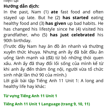
hiện tại
Hướng dẫn dịch:
In the past, Nam (1)
ate
fast food and often
stayed up late. But he (2)
has started
eating
healthy food and (3)
has
given
up bad habits. He
has changed his lifestyle since he (4) visited his
grandfather, who (5)
has just celebrated
his
90th birthday.
(Trước đây Nam hay ăn đồ ăn nhanh và thường
xuyên thức khuya. Nhưng anh ấy đã bắt đầu ăn
uống lành mạnh và (đã) từ bỏ những thói quen
xấu. Anh ấy đã thay đổi lối sống của mình kể từ
khi anh ấy đến thăm ông nội, người vừa tổ chức
sinh nhật lần thứ 90 của mình.)
Lời giải bài tập Tiếng Anh 11 Unit 1: A long and
healthy life hay khác:
Từ vựng Tiếng Anh 11 Unit 1
Tiếng Anh 11 Unit 1 Language (trang 9, 10, 11)