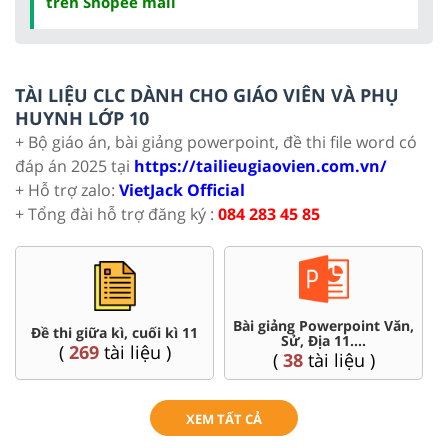
trên Shopee mall
TÀI LIỆU CLC DÀNH CHO GIÁO VIÊN VÀ PHỤ
HUYNH LỚP 10
+ Bộ giáo án, bài giảng powerpoint, đề thi file word có
đáp án 2025 tại
https://tailieugiaovien.com.vn/
+ Hỗ trợ zalo:
VietJack Official
+ Tổng đài hỗ trợ đăng ký :
084 283 45 85
Chuyên đề dạy thêm Toán,
Giáo án word 11
Lí, Hóa ...11
(
84
tài liệu )
(
93
tài liệu )
XEM TẤT CẢ