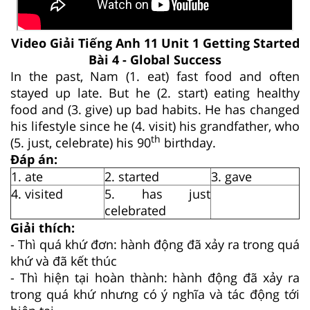
Video Giải Tiếng Anh 11 Unit 1 Getting Started
Bài 4 - Global Success
In the past, Nam (1. eat) fast food and often
stayed up late. But he (2. start) eating healthy
food and (3. give) up bad habits. He has changed
his lifestyle since he (4. visit) his grandfather, who
th
(5. just, celebrate) his 90
birthday.
Đáp án:
1. ate
2. started
3. gave
4. visited
5. has just
celebrated
Giải thích:
- Thì quá khứ đơn: hành động đã xảy ra trong quá
khứ và đã kết thúc
- Thì hiện tại hoàn thành: hành động đã xảy ra
trong quá khứ nhưng có ý nghĩa và tác động tới