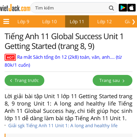
❯
 8
Lớp 9
Lớp 10
Lớp 11
Lớp 12
Giáo 
Tiếng Anh 11 Global Success Unit 1
Getting Started (trang 8, 9)
Ra mắt Sách tổng ôn 12 (2k8) toán, văn, anh.... (từ
HOT
80k/1 cuốn)
Trang trước
Trang sau
Lời giải bài tập Unit 1 lớp 11 Getting Started trang
8, 9 trong Unit 1: A long and healthy life Tiếng
Anh 11 Global Success hay, chi tiết giúp học sinh
lớp 11 dễ dàng làm bài tập Tiếng Anh 11 Unit 1.
Giải sgk Tiếng Anh 11 Unit 1: A long and healthy life