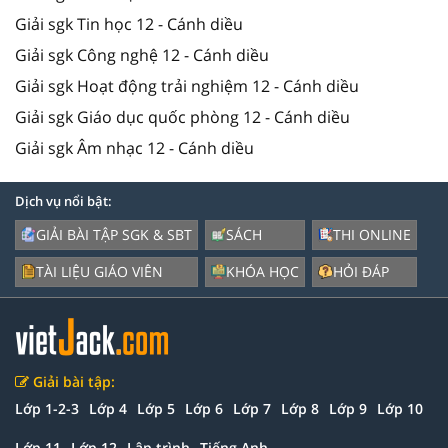
Giải sgk Tin học 12 - Cánh diều
Giải sgk Công nghệ 12 - Cánh diều
Giải sgk Hoạt động trải nghiệm 12 - Cánh diều
Giải sgk Giáo dục quốc phòng 12 - Cánh diều
Giải sgk Âm nhạc 12 - Cánh diều
Dịch vụ nổi bật:
GIẢI BÀI TẬP SGK & SBT
SÁCH
THI ONLINE
TÀI LIỆU GIÁO VIÊN
KHÓA HỌC
HỎI ĐÁP
Giải bài tập:
Lớp 1-2-3
Lớp 4
Lớp 5
Lớp 6
Lớp 7
Lớp 8
Lớp 9
Lớp 10
Lớp 11
Lớp 12
Lập trình
Tiếng Anh