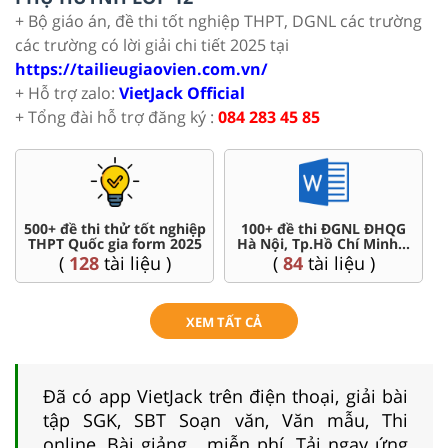
+ Bộ giáo án, đề thi tốt nghiệp THPT, DGNL các trường
các trường có lời giải chi tiết 2025 tại
https://tailieugiaovien.com.vn/
+ Hỗ trợ zalo:
VietJack Official
+ Tổng đài hỗ trợ đăng ký :
084 283 45 85
500+ đề thi thử tốt nghiệp
100+ đề thi ĐGNL ĐHQG
THPT Quốc gia form 2025
Hà Nội, Tp.Hồ Chí Minh...
(
128
tài liệu )
(
84
tài liệu )
XEM TẤT CẢ
Đã có app VietJack trên điện thoại, giải bài
tập SGK, SBT Soạn văn, Văn mẫu, Thi
online, Bài giảng....miễn phí. Tải ngay ứng