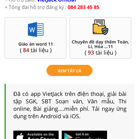
+ Tổng đài hỗ trợ đăng ký :
084 283 45 85
Chuyên đề dạy thêm Toán,
Giáo án word 11
Lí, Hóa ...11
(
84
tài liệu )
(
93
tài liệu )
XEM TẤT CẢ
Đã có app VietJack trên điện thoại, giải bài
tập SGK, SBT Soạn văn, Văn mẫu, Thi
online, Bài giảng....miễn phí. Tải ngay ứng
dụng trên Android và iOS.