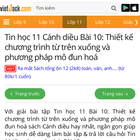
❯
8
Lớp 9
Lớp 10
Lớp 11
Lớp 12
Giáo án
Tin học 11 Cánh diều Bài 10: Thiết kế
chương trình từ trên xuống và
phương pháp mô đun hoá
Ra mắt Sách tổng ôn 12 (2k8) toán, văn, anh.... (từ
HOT
80k/1 cuốn)
Trang trước
Trang sau
Với giải bài tập Tin học 11 Bài 10: Thiết kế
chương trình từ trên xuống và phương pháp mô
đun hoá sách Cánh diều hay nhất, ngắn gọn giúp
học sinh dễ dàng làm bài tập & trả lời câu hỏi Tin