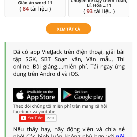
Chuyên đề dạy thêm Toán,
Giáo án word 11
Lí, Hóa ...11
(
84
tài liệu )
(
93
tài liệu )
XEM TẤT CẢ
Đã có app VietJack trên điện thoại, giải bài
tập SGK, SBT Soạn văn, Văn mẫu, Thi
online, Bài giảng....miễn phí. Tải ngay ứng
dụng trên Android và iOS.
Theo dõi chúng tôi miễn phí trên mạng xã hội
facebook và youtube:
Nếu thấy hay, hãy động viên và chia sẻ
nhé! Các bình luận không phù hợp với
nội