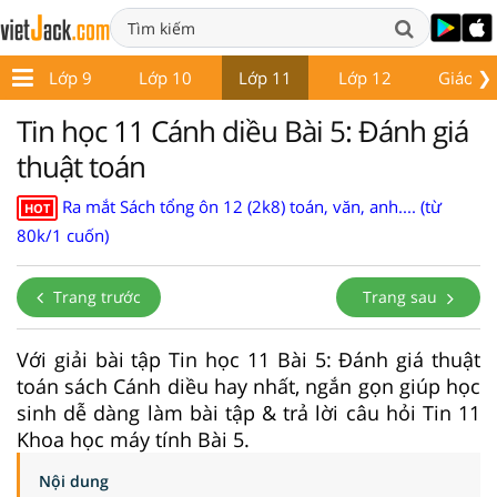
❯
8
Lớp 9
Lớp 10
Lớp 11
Lớp 12
Giáo án
Tin học 11 Cánh diều Bài 5: Đánh giá
thuật toán
Ra mắt Sách tổng ôn 12 (2k8) toán, văn, anh.... (từ
HOT
80k/1 cuốn)
Trang trước
Trang sau
Với giải bài tập Tin học 11 Bài 5: Đánh giá thuật
toán sách Cánh diều hay nhất, ngắn gọn giúp học
sinh dễ dàng làm bài tập & trả lời câu hỏi Tin 11
Khoa học máy tính Bài 5.
Nội dung