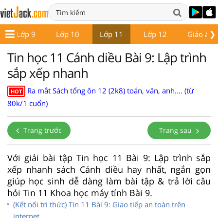
❯
Lớp 9
Lớp 10
Lớp 11
Lớp 12
Giáo án -
Tin học 11 Cánh diều Bài 9: Lập trình
sắp xếp nhanh
Ra mắt Sách tổng ôn 12 (2k8) toán, văn, anh.... (từ
HOT
80k/1 cuốn)
Trang trước
Trang sau
Với giải bài tập Tin học 11 Bài 9: Lập trình sắp
xếp nhanh sách Cánh diều hay nhất, ngắn gọn
giúp học sinh dễ dàng làm bài tập & trả lời câu
hỏi Tin 11 Khoa học máy tính Bài 9.
(Kết nối tri thức) Tin 11 Bài 9: Giao tiếp an toàn trên
internet