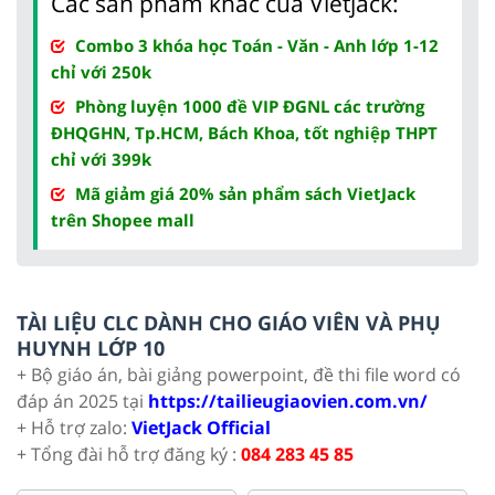
Các sản phẩm khác của Vietjack:
Combo 3 khóa học Toán - Văn - Anh lớp 1-12
chỉ với 250k
Phòng luyện 1000 đề VIP ĐGNL các trường
ĐHQGHN, Tp.HCM, Bách Khoa, tốt nghiệp THPT
chỉ với 399k
Mã giảm giá 20% sản phẩm sách VietJack
trên Shopee mall
TÀI LIỆU CLC DÀNH CHO GIÁO VIÊN VÀ PHỤ
HUYNH LỚP 10
+ Bộ giáo án, bài giảng powerpoint, đề thi file word có
đáp án 2025 tại
https://tailieugiaovien.com.vn/
+ Hỗ trợ zalo:
VietJack Official
+ Tổng đài hỗ trợ đăng ký :
084 283 45 85