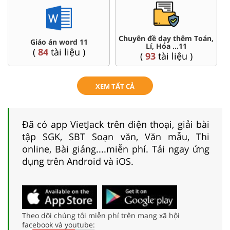
Chuyên đề dạy thêm Toán,
Giáo án word 11
Lí, Hóa ...11
(
84
tài liệu )
(
93
tài liệu )
XEM TẤT CẢ
Đã có app VietJack trên điện thoại, giải bài
tập SGK, SBT Soạn văn, Văn mẫu, Thi
online, Bài giảng....miễn phí. Tải ngay ứng
dụng trên Android và iOS.
Theo dõi chúng tôi miễn phí trên mạng xã hội
facebook và youtube: