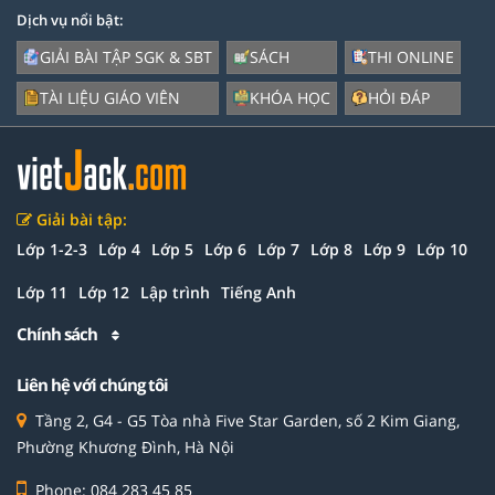
Dịch vụ nổi bật:
GIẢI BÀI TẬP SGK & SBT
SÁCH
THI ONLINE
TÀI LIỆU GIÁO VIÊN
KHÓA HỌC
HỎI ĐÁP
Giải bài tập:
Lớp 1-2-3
Lớp 4
Lớp 5
Lớp 6
Lớp 7
Lớp 8
Lớp 9
Lớp 10
Lớp 11
Lớp 12
Lập trình
Tiếng Anh
Chính sách
Liên hệ với chúng tôi
Tầng 2, G4 - G5 Tòa nhà Five Star Garden, số 2 Kim Giang,
Phường Khương Đình, Hà Nội
Phone: 084 283 45 85