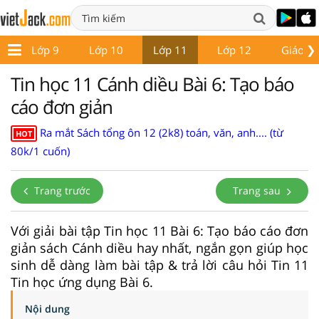
❯
8
Lớp 9
Lớp 10
Lớp 11
Lớp 12
Giáo án
Tin học 11 Cánh diều Bài 6: Tạo báo
cáo đơn giản
Ra mắt Sách tổng ôn 12 (2k8) toán, văn, anh.... (từ
HOT
80k/1 cuốn)
Trang trước
Trang sau
Với giải bài tập Tin học 11 Bài 6: Tạo báo cáo đơn
giản sách Cánh diều hay nhất, ngắn gọn giúp học
sinh dễ dàng làm bài tập & trả lời câu hỏi Tin 11
Tin học ứng dụng Bài 6.
Nội dung