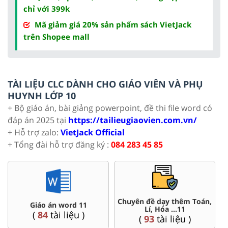
chỉ với 399k
Mã giảm giá 20% sản phẩm sách VietJack
trên Shopee mall
TÀI LIỆU CLC DÀNH CHO GIÁO VIÊN VÀ PHỤ
HUYNH LỚP 10
+ Bộ giáo án, bài giảng powerpoint, đề thi file word có
đáp án 2025 tại
https://tailieugiaovien.com.vn/
+ Hỗ trợ zalo:
VietJack Official
+ Tổng đài hỗ trợ đăng ký :
084 283 45 85
Chuyên đề dạy thêm Toán,
Giáo án word 11
Lí, Hóa ...11
(
84
tài liệu )
(
93
tài liệu )