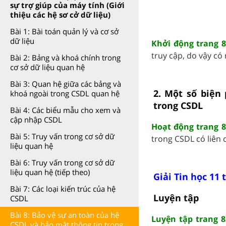
sự trợ giúp của máy tính (Giới
thiệu các hệ sơ cở dữ liệu)
Bài 1: Bài toán quản lý và cơ sở
dữ liệu
Khởi động trang 8
truy cập, do vậy có
Bài 2: Bảng và khoá chính trong
cơ sở dữ liệu quan hệ
Bài 3: Quan hệ giữa các bảng và
2. Một số biện
khoá ngoài trong CSDL quan hệ
trong CSDL
Bài 4: Các biểu mẫu cho xem và
cập nhập CSDL
Hoạt động trang 8
Bài 5: Truy vấn trong cơ sở dữ
trong CSDL có liên 
liệu quan hệ
Bài 6: Truy vấn trong cơ sở dữ
liệu quan hệ (tiếp theo)
Giải Tin học 11 
Bài 7: Các loại kiến trúc của hệ
Luyện tập
CSDL
Bài 8: Bảo vệ sự an toàn của hệ
Luyện tập trang 8
CSDL và bảo mật thông tin trong