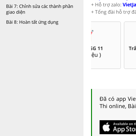
+ Hỗ trợ zalo:
VietJ
Bài 7: Chỉnh sửa các thành phần
+ Tổng đài hỗ trợ đ
giao diện
Bài 8: Hoàn tất ứng dụng
Trắc nghiệm đúng sai 11
Đề thi giữa kì, c
(
8
tài liệu )
(
269
tài liệ
Đã có app Viet
Thi online, Bà