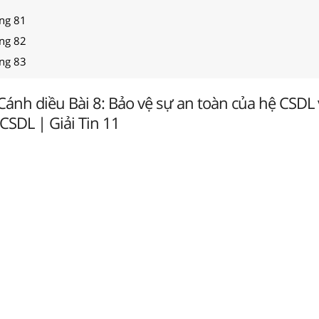
ang 81
ang 82
ang 83
 Cánh diều Bài 8: Bảo vệ sự an toàn của hệ CSDL
 CSDL | Giải Tin 11