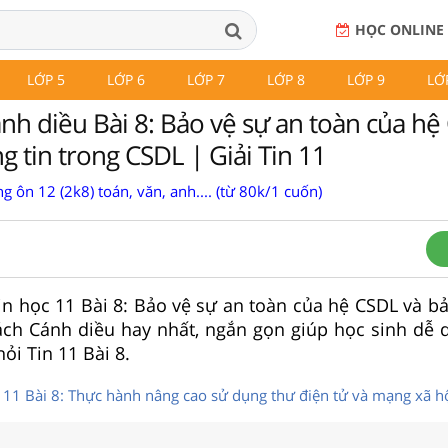
HỌC ONLINE
LỚP 5
LỚP 6
LỚP 7
LỚP 8
LỚP 9
LỚ
ánh diều Bài 8: Bảo vệ sự an toàn của hệ
 tin trong CSDL | Giải Tin 11
g ôn 12 (2k8) toán, văn, anh.... (từ 80k/1 cuốn)
 Tin học 11 Bài 8: Bảo vệ sự an toàn của hệ CSDL và 
ách Cánh diều hay nhất, ngắn gọn giúp học sinh dễ 
hỏi Tin 11 Bài 8.
Tin 11 Bài 8: Thực hành nâng cao sử dụng thư điện tử và mạng xã h