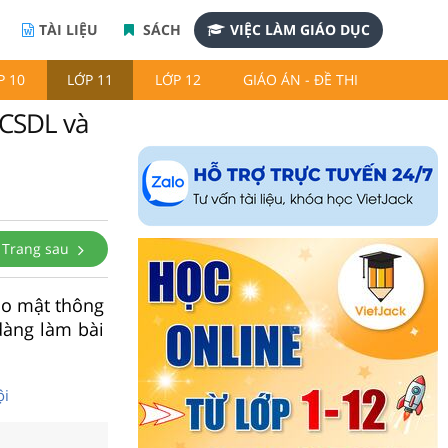
TÀI LIỆU
SÁCH
VIỆC LÀM GIÁO DỤC
P 10
LỚP 11
LỚP 12
GIÁO ÁN - ĐỀ THI
 CSDL và
Trang sau
bảo mật thông
dàng làm bài
ội