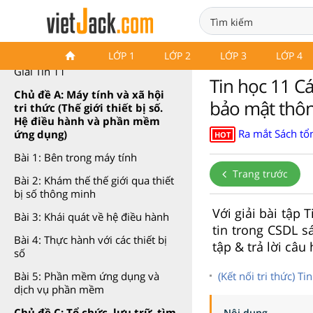
Tin học 11 Cánh diều
LỚP 1
LỚP 2
LỚP 3
LỚP 4
Giải Tin 11
Tin học 11 C
Chủ đề A: Máy tính và xã hội
bảo mật thông
tri thức (Thế giới thiết bị số.
Hệ điều hành và phần mềm
Ra mắt Sách tổn
ứng dụng)
HOT
Bài 1: Bên trong máy tính
Trang trước
Bài 2: Khám thế thế giới qua thiết
bị số thông minh
Với giải bài tập
Bài 3: Khái quát về hệ điều hành
tin trong CSDL s
Bài 4: Thực hành với các thiết bị
tập & trả lời câu 
số
(Kết nối tri thức) 
Bài 5: Phần mềm ứng dụng và
dịch vụ phần mềm
Chủ đề C: Tổ chức, lưu trữ, tìm
Nội dung