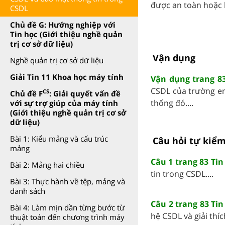
được an toàn hoặc lộ
CSDL
Chủ đề G: Hướng nghiệp với
Tin học (Giới thiệu nghề quản
trị cơ sở dữ liệu)
Vận dụng
Nghề quản trị cơ sở dữ liệu
Giải Tin 11 Khoa học máy tính
Vận dụng trang 83
CSDL của trường em
CS
Chủ đề F
: Giải quyết vấn đề
thống đó....
với sự trợ giúp của máy tính
(Giới thiệu nghề quản trị cơ sở
dữ liệu)
Bài 1: Kiểu mảng và cấu trúc
Câu hỏi tự kiểm
mảng
Câu 1 trang 83 Tin
Bài 2: Mảng hai chiều
tin trong CSDL....
Bài 3: Thực hành về tệp, mảng và
danh sách
Câu 2 trang 83 Tin
Bài 4: Làm mịn dần từng bước từ
hệ CSDL và giải thíc
thuật toán đến chương trình máy