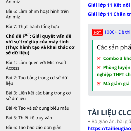
Animiz
Giải lớp 11 Kết nối
Bài 6: Làm phim hoạt hình trên
Giải lớp 11 Chân t
Animiz
Bài 7: Thực hành tổng hợp
1000+ Đề thi 
HOT
ICT
Chủ đề F
: Giải quyết vấn đề
với sự trợ giúp của máy tính
Các sản phẩ
(Thực hành tạo và khai thác cơ
sở dữ liệu)
Combo 3 khóa
Bài 1: Làm quen với Microsoft
Phòng luyện
Access
nghiệp THPT ch
Bài 2: Tạo bảng trong cơ sở dữ
liệu
Mã giảm giá
Bài 3: Liên kết các bảng trong cơ
sở dữ liệu
Bài 4: Tạo và sử dụng biểu mẫu
TÀI LIỆU C
Bài 5: Thiết kế truy vấn
+ Bộ giáo án, bài gi
Bài 6: Tạo báo cáo đơn giản
https://tailieugia