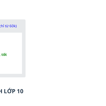
chỉ từ 60k)
 tốt
H LỚP 10