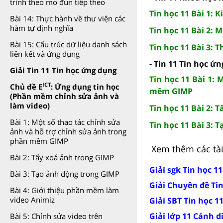
trình theo mo đun tiếp theo
Tin học 11 Bài 1: 
Bài 14: Thực hành về thư viện các
hàm tự định nghĩa
Tin học 11 Bài 2: 
Bài 15: Cấu trúc dữ liệu danh sách
Tin học 11 Bài 3:
liên kết và ứng dụng
- Tin 11 Tin học ứ
Giải Tin 11 Tin học ứng dụng
Tin học 11 Bài 1:
ICT
Chủ đề E
: Ứng dụng tin học
mềm GIMP
(Phần mềm chỉnh sửa ảnh và
làm video)
Tin học 11 Bài 2: 
Bài 1: Một số thao tác chỉnh sửa
Tin học 11 Bài 3: 
ảnh và hỗ trợ chỉnh sửa ảnh trong
phần mềm GIMP
Xem thêm các tài 
Bài 2: Tẩy xoá ảnh trong GIMP
Giải sgk Tin học 1
Bài 3: Tạo ảnh động trong GIMP
Giải Chuyên đề Ti
Bài 4: Giới thiệu phần mềm làm
video Animiz
Giải SBT Tin học 1
Giải lớp 11 Cánh d
Bài 5: Chỉnh sửa video trên