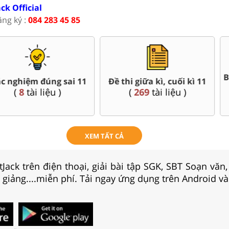
ack Official
ăng ký :
084 283 45 85
Bài giảng Powerpoint Văn,
uối kì 11
Giáo án w
Sử, Địa 11....
u )
(
84
tài 
(
38
tài liệu )
XEM TẤT CẢ
Jack trên điện thoại, giải bài tập SGK, SBT Soạn văn
i giảng....miễn phí. Tải ngay ứng dụng trên Android và