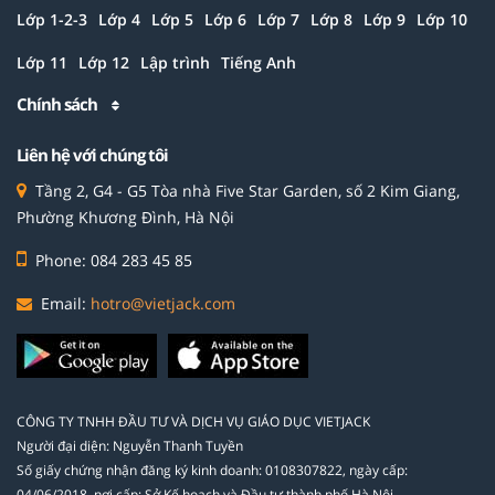
Lớp 1-2-3
Lớp 4
Lớp 5
Lớp 6
Lớp 7
Lớp 8
Lớp 9
Lớp 10
Lớp 11
Lớp 12
Lập trình
Tiếng Anh
Chính sách
Liên hệ với chúng tôi
Tầng 2, G4 - G5 Tòa nhà Five Star Garden, số 2 Kim Giang,
Phường Khương Đình, Hà Nội
Phone: 084 283 45 85
Email:
hotro@vietjack.com
CÔNG TY TNHH ĐẦU TƯ VÀ DỊCH VỤ GIÁO DỤC VIETJACK
Người đại diện: Nguyễn Thanh Tuyền
Số giấy chứng nhận đăng ký kinh doanh: 0108307822, ngày cấp:
04/06/2018, nơi cấp: Sở Kế hoạch và Đầu tư thành phố Hà Nội.