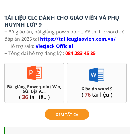
TÀI LIỆU CLC DÀNH CHO GIÁO VIÊN VÀ PHỤ
HUYNH LỚP 9
+ Bộ giáo án, bài giảng powerpoint, đề thi file word có
đáp án 2025 tại
https://tailieugiaovien.com.vn/
+ Hỗ trợ zalo:
VietJack Official
+ Tổng đài hỗ trợ đăng ký :
084 283 45 85
Bài giảng Powerpoint Văn,
C
Giáo án word 9
Sử, Địa 9....
(
76
tài liệu )
(
36
tài liệu )
XEM TẤT CẢ