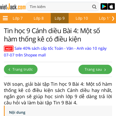
❯
6
Lớp 7
Lớp 8
Lớp 9
Lớp 10
Lớp 11
Tin học 9 Cánh diều Bài 4: Một số
hàm thống kê có điều kiện
Sale 40% sách cấp tốc Toán - Văn - Anh vào 10 ngày
HOT
07-07 trên Shopee mall
Trang trước
Trang sau
Với soạn, giải bài tập Tin học 9 Bài 4: Một số hàm
thống kê có điều kiện sách Cánh diều hay nhất,
ngắn gọn sẽ giúp học sinh lớp 9 dễ dàng trả lời
câu hỏi và làm bài tập Tin 9 Bài 4.
Nội dung