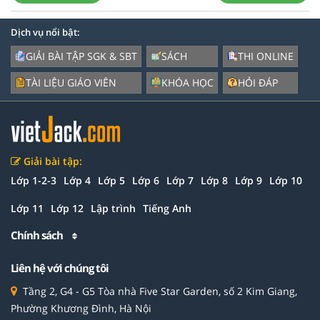
Dịch vụ nổi bật:
GIẢI BÀI TẬP SGK & SBT
SÁCH
THI ONLINE
TÀI LIỆU GIÁO VIÊN
KHÓA HỌC
HỎI ĐÁP
Giải bài tập:
Lớp 1-2-3
Lớp 4
Lớp 5
Lớp 6
Lớp 7
Lớp 8
Lớp 9
Lớp 10
Lớp 11
Lớp 12
Lập trình
Tiếng Anh
Chính sách
Liên hệ với chúng tôi
Tầng 2, G4 - G5 Tòa nhà Five Star Garden, số 2 Kim Giang,
Phường Khương Đình, Hà Nội