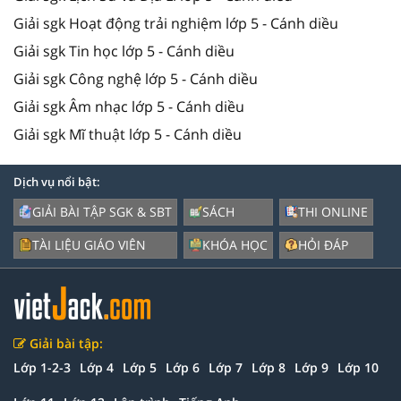
Giải sgk Hoạt động trải nghiệm lớp 5 - Cánh diều
Giải sgk Tin học lớp 5 - Cánh diều
Giải sgk Công nghệ lớp 5 - Cánh diều
Giải sgk Âm nhạc lớp 5 - Cánh diều
Giải sgk Mĩ thuật lớp 5 - Cánh diều
Dịch vụ nổi bật:
GIẢI BÀI TẬP SGK & SBT
SÁCH
THI ONLINE
TÀI LIỆU GIÁO VIÊN
KHÓA HỌC
HỎI ĐÁP
Giải bài tập:
Lớp 1-2-3
Lớp 4
Lớp 5
Lớp 6
Lớp 7
Lớp 8
Lớp 9
Lớp 10