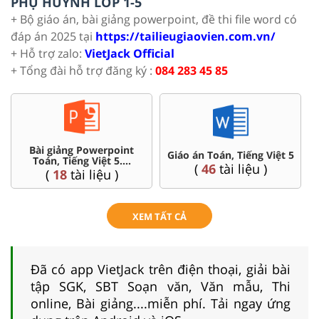
PHỤ HUYNH LỚP 1-5
+ Bộ giáo án, bài giảng powerpoint, đề thi file word có
đáp án 2025 tại
https://tailieugiaovien.com.vn/
+ Hỗ trợ zalo:
VietJack Official
+ Tổng đài hỗ trợ đăng ký :
084 283 45 85
Bài giảng Powerpoint
Ch
Giáo án Toán, Tiếng Việt 5
Toán, Tiếng Việt 5....
(
46
tài liệu )
(
18
tài liệu )
XEM TẤT CẢ
Đã có app VietJack trên điện thoại, giải bài
tập SGK, SBT Soạn văn, Văn mẫu, Thi
online, Bài giảng....miễn phí. Tải ngay ứng