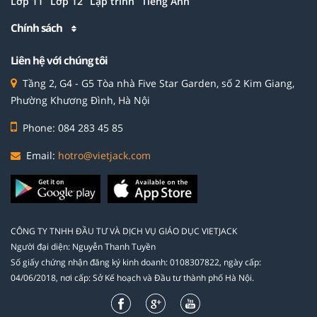
Lớp 11
Lớp 12
Lập trình
Tiếng Anh
Chính sách
Liên hệ với chúng tôi
Tầng 2, G4 - G5 Tòa nhà Five Star Garden, số 2 Kim Giang,
Phường Khương Đình, Hà Nội
Phone: 084 283 45 85
Email:
hotro@vietjack.com
CÔNG TY TNHH ĐẦU TƯ VÀ DỊCH VỤ GIÁO DỤC VIETJACK
Người đại diện: Nguyễn Thanh Tuyền
Số giấy chứng nhận đăng ký kinh doanh: 0108307822, ngày cấp:
04/06/2018, nơi cấp: Sở Kế hoạch và Đầu tư thành phố Hà Nội.