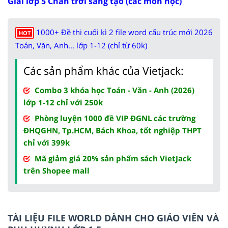
Giải lớp 5 Chân trời sáng tạo (các môn học)
1000+ Đề thi cuối kì 2 file word cấu trúc mới 2026
HOT
Toán, Văn, Anh... lớp 1-12 (chỉ từ 60k)
Các sản phẩm khác của Vietjack:
Combo 3 khóa học Toán - Văn - Anh (2026)
lớp 1-12 chỉ với 250k
Phòng luyện 1000 đề VIP ĐGNL các trường
ĐHQGHN, Tp.HCM, Bách Khoa, tốt nghiệp THPT
chỉ với 399k
Mã giảm giá 20% sản phẩm sách VietJack
trên Shopee mall
TÀI LIỆU FILE WORLD DÀNH CHO GIÁO VIÊN VÀ