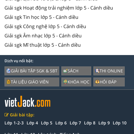
Giải sgk Hoạt động trải nghiệm lớp 5 - Cánh diều
Giải sgk Tin học lớp 5 - Cánh diều
Giải sgk Công nghệ lớp 5 - Cánh diều
Giải sgk Âm nhạc lớp 5 - Cánh diều
Giải sgk Mĩ thuật lớp 5 - Cánh diều
Dịch vụ nổi bật:
GIẢI BÀI TẬP SGK & SBT
SÁCH
THI ONLINE
TÀI LIỆU GIÁO VIÊN
KHÓA HỌC
HỎI ĐÁP
Giải bài tập:
Lớp 1-2-3
Lớp 4
Lớp 5
Lớp 6
Lớp 7
Lớp 8
Lớp 9
Lớp 10