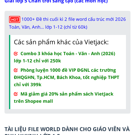
Giải lớp 5 Chân trời sáng tạo (các môn học)
1000+ Đề thi cuối kì 2 file word cấu trúc mới 2026
HOT
Toán, Văn, Anh... lớp 1-12 (chỉ từ 60k)
Các sản phẩm khác của Vietjack:
Combo 3 khóa học Toán - Văn - Anh (2026)
lớp 1-12 chỉ với 250k
Phòng luyện 1000 đề VIP ĐGNL các trường
ĐHQGHN, Tp.HCM, Bách Khoa, tốt nghiệp THPT
chỉ với 399k
Mã giảm giá 20% sản phẩm sách VietJack
trên Shopee mall
TÀI LIỆU FILE WORLD DÀNH CHO GIÁO VIÊN VÀ