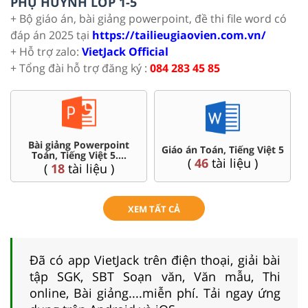
PHỤ HUYNH LỚP 1-5
+ Bộ giáo án, bài giảng powerpoint, đề thi file word có
đáp án 2025 tại
https://tailieugiaovien.com.vn/
+ Hỗ trợ zalo:
VietJack Official
+ Tổng đài hỗ trợ đăng ký :
084 283 45 85
Bài giảng Powerpoint
C
Giáo án Toán, Tiếng Việt 5
Toán, Tiếng Việt 5....
(
46
tài liệu )
(
18
tài liệu )
XEM TẤT CẢ
Đã có app VietJack trên điện thoại, giải bài
tập SGK, SBT Soạn văn, Văn mẫu, Thi
online, Bài giảng....miễn phí. Tải ngay ứng