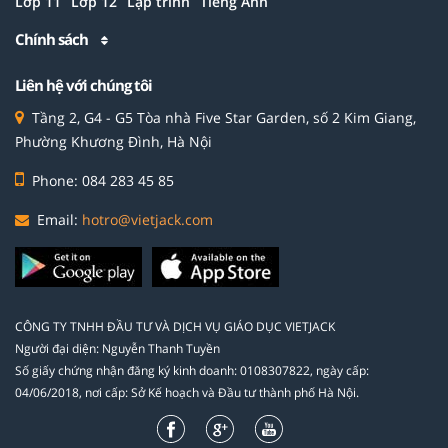
Lớp 11
Lớp 12
Lập trình
Tiếng Anh
Chính sách
Liên hệ với chúng tôi
Tầng 2, G4 - G5 Tòa nhà Five Star Garden, số 2 Kim Giang,
Phường Khương Đình, Hà Nội
Phone: 084 283 45 85
Email:
hotro@vietjack.com
CÔNG TY TNHH ĐẦU TƯ VÀ DỊCH VỤ GIÁO DỤC VIETJACK
Người đại diện: Nguyễn Thanh Tuyền
Số giấy chứng nhận đăng ký kinh doanh: 0108307822, ngày cấp:
04/06/2018, nơi cấp: Sở Kế hoạch và Đầu tư thành phố Hà Nội.