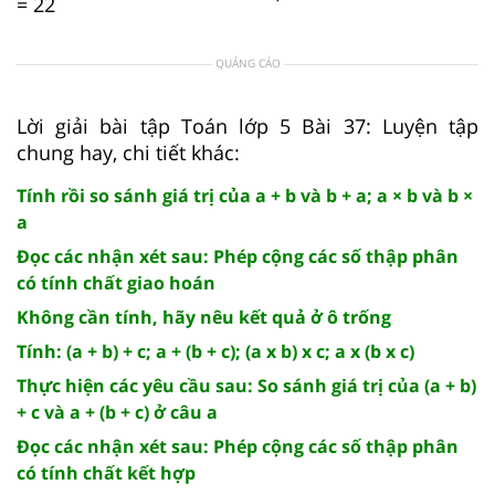
= 22
QUẢNG CÁO
Lời giải bài tập Toán lớp 5 Bài 37: Luyện tập
chung hay, chi tiết khác:
Tính rồi so sánh giá trị của a + b và b + a; a × b và b ×
a
Đọc các nhận xét sau: Phép cộng các số thập phân
có tính chất giao hoán
Không cần tính, hãy nêu kết quả ở ô trống
Tính: (a + b) + c; a + (b + c); (a x b) x c; a x (b x c)
Thực hiện các yêu cầu sau: So sánh giá trị của (a + b)
+ c và a + (b + c) ở câu a
Đọc các nhận xét sau: Phép cộng các số thập phân
có tính chất kết hợp