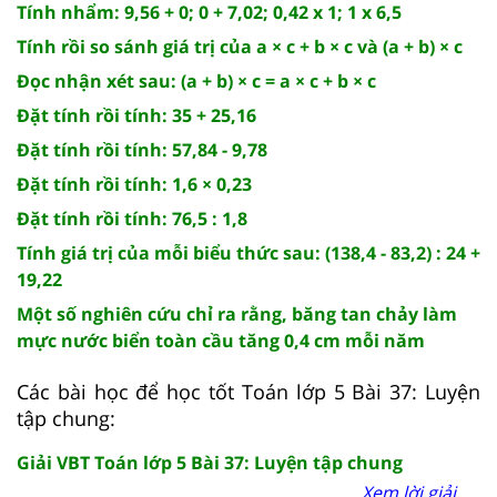
Tính nhẩm: 9,56 + 0; 0 + 7,02; 0,42 x 1; 1 x 6,5
Tính rồi so sánh giá trị của a × c + b × c và (a + b) × c
Đọc nhận xét sau: (a + b) × c = a × c + b × c
Đặt tính rồi tính: 35 + 25,16
Đặt tính rồi tính: 57,84 - 9,78
Đặt tính rồi tính: 1,6 × 0,23
Đặt tính rồi tính: 76,5 : 1,8
Tính giá trị của mỗi biểu thức sau: (138,4 - 83,2) : 24 +
19,22
Một số nghiên cứu chỉ ra rằng, băng tan chảy làm
mực nước biển toàn cầu tăng 0,4 cm mỗi năm
Các bài học để học tốt Toán lớp 5 Bài 37: Luyện
tập chung:
Giải VBT Toán lớp 5 Bài 37: Luyện tập chung
Xem lời giải