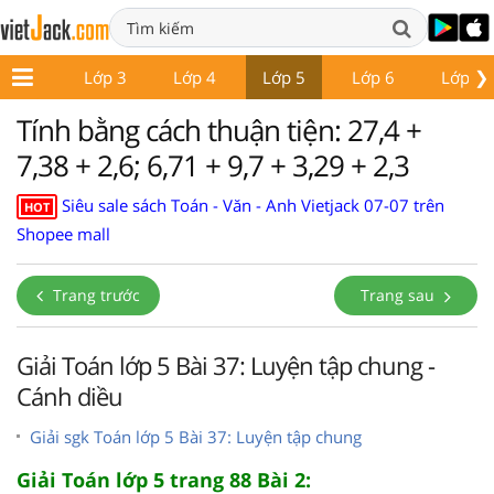
❯
Lớp 2
Lớp 3
Lớp 4
Lớp 5
Lớp 6
Lớp 7
Tính bằng cách thuận tiện: 27,4 +
7,38 + 2,6; 6,71 + 9,7 + 3,29 + 2,3
Siêu sale sách Toán - Văn - Anh Vietjack 07-07 trên
HOT
Shopee mall
Trang trước
Trang sau
Giải Toán lớp 5 Bài 37: Luyện tập chung -
Cánh diều
Giải sgk Toán lớp 5 Bài 37: Luyện tập chung
Giải Toán lớp 5 trang 88 Bài 2: