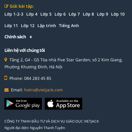
Giải bài tập:
Lớp 1-2-3
Lớp 4
Lớp 5
Lớp 6
Lớp 7
Lớp 8
Lớp 9
Lớp 10
Lớp 11
Lớp 12
Lập trình
Tiếng Anh
Chính sách
Liên hệ với chúng tôi
Tầng 2, G4 - G5 Tòa nhà Five Star Garden, số 2 Kim Giang,
Phường Khương Đình, Hà Nội
Phone: 084 283 45 85
Email:
hotro@vietjack.com
CÔNG TY TNHH ĐẦU TƯ VÀ DỊCH VỤ GIÁO DỤC VIETJACK
Người đại diện: Nguyễn Thanh Tuyền