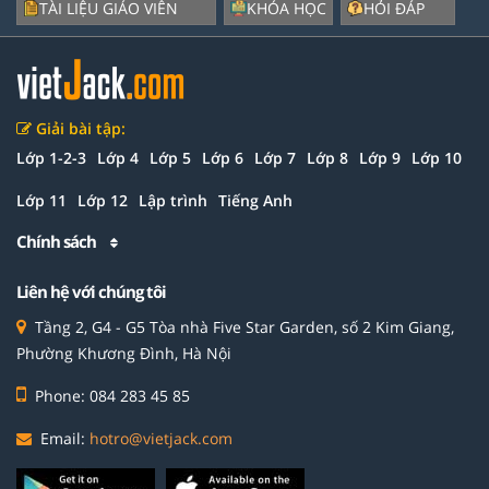
TÀI LIỆU GIÁO VIÊN
KHÓA HỌC
HỎI ĐÁP
Giải bài tập:
Lớp 1-2-3
Lớp 4
Lớp 5
Lớp 6
Lớp 7
Lớp 8
Lớp 9
Lớp 10
Lớp 11
Lớp 12
Lập trình
Tiếng Anh
Chính sách
Liên hệ với chúng tôi
Tầng 2, G4 - G5 Tòa nhà Five Star Garden, số 2 Kim Giang,
Phường Khương Đình, Hà Nội
Phone: 084 283 45 85
Email:
hotro@vietjack.com