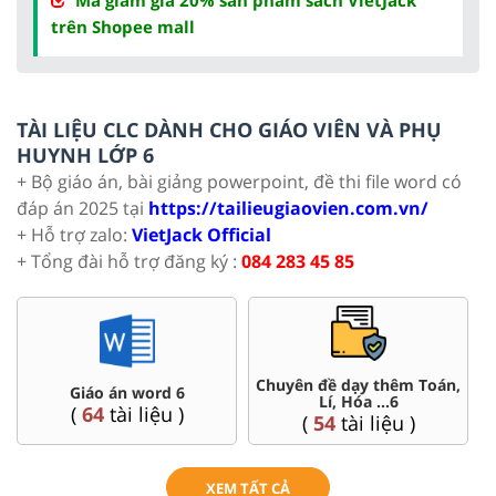
trên Shopee mall
TÀI LIỆU CLC DÀNH CHO GIÁO VIÊN VÀ PHỤ
HUYNH LỚP 6
+ Bộ giáo án, bài giảng powerpoint, đề thi file word có
đáp án 2025 tại
https://tailieugiaovien.com.vn/
+ Hỗ trợ zalo:
VietJack Official
+ Tổng đài hỗ trợ đăng ký :
084 283 45 85
Chuyên đề dạy thêm Toán,
 6
Đề thi HSG 6
Lí, Hóa ...6
 )
(
4
tài liệu )
(
54
tài liệu )
XEM TẤT CẢ