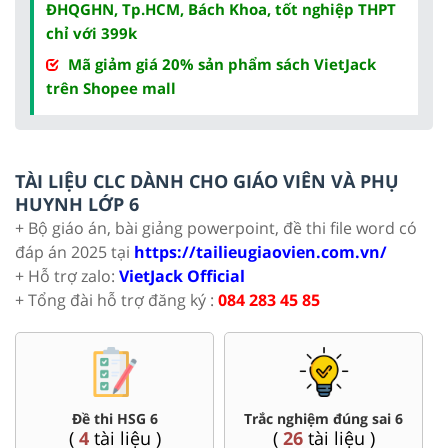
ĐHQGHN, Tp.HCM, Bách Khoa, tốt nghiệp THPT
chỉ với 399k
Mã giảm giá 20% sản phẩm sách VietJack
trên Shopee mall
TÀI LIỆU CLC DÀNH CHO GIÁO VIÊN VÀ PHỤ
HUYNH LỚP 6
+ Bộ giáo án, bài giảng powerpoint, đề thi file word có
đáp án 2025 tại
https://tailieugiaovien.com.vn/
+ Hỗ trợ zalo:
VietJack Official
+ Tổng đài hỗ trợ đăng ký :
084 283 45 85
Đề thi HSG 6
Trắc nghiệm đúng sai 6
(
4
tài liệu )
(
26
tài liệu )