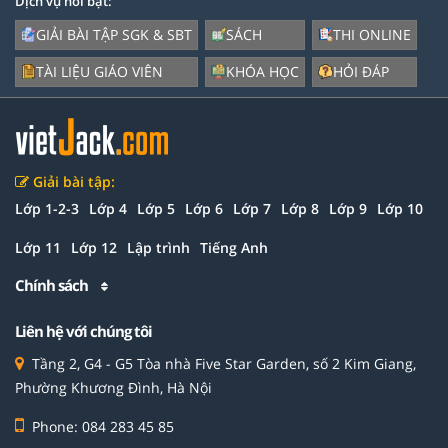
Dịch vụ nổi bật:
GIẢI BÀI TẬP SGK & SBT
SÁCH
THI ONLINE
TÀI LIỆU GIÁO VIÊN
KHÓA HỌC
HỎI ĐÁP
Giải bài tập:
Lớp 1-2-3
Lớp 4
Lớp 5
Lớp 6
Lớp 7
Lớp 8
Lớp 9
Lớp 10
Lớp 11
Lớp 12
Lập trình
Tiếng Anh
Chính sách
Liên hệ với chúng tôi
Tầng 2, G4 - G5 Tòa nhà Five Star Garden, số 2 Kim Giang,
Phường Khương Đình, Hà Nội
Phone: 084 283 45 85